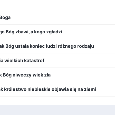
 Boga
go Bóg zbawi, a kogo zgładzi
ak Bóg ustala koniec ludzi różnego rodzaju
a wielkich katastrof
ak Bóg niweczy wiek zła
ak królestwo niebieskie objawia się na ziemi