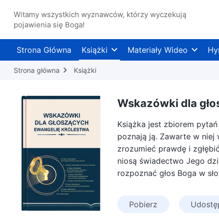
Witamy wszystkich wyznawców, którzy wyczekują
pojawienia się Boga!
Strona Główna
Książki
Materiały Wideo
Hy
Strona główna
Książki
Wskazówki dla gło
Książka jest zbiorem pyta
poznają ją. Zawarte w nie
zrozumieć prawdę i zgłębi
niosą świadectwo Jego dzie
rozpoznać głos Boga w sł
Pobierz
Udostęp