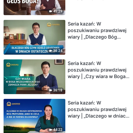
głos Boga?”
45:29
Seria kazań: W
poszukiwaniu prawdziwej
wiary | „Dlaczego Bóg
czyni dzieło osądzania w
dniach ostatecznych?”
38:24
Seria kazań: W
poszukiwaniu prawdziwej
wiary | „Czy wiara w Boga
Wszechmogącego zdradza
Pana Jezusa?”
36:18
Seria kazań: W
poszukiwaniu prawdziwej
wiary | „Dlaczego w dniach
ostatecznych Bóg
przyszedł jako w ciele, a
44:22