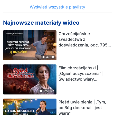
Wyświetl wszystkie playlisty
Najnowsze materiały wideo
Chrześcijańskie
świadectwa z
doświadczenia, odc. 795:
Nauka wyciągnięta z
nawrotu choroby nerek
43:10
Film chrześcijański |
„Ogień oczyszczenia” |
Świadectwo wiary
prześladowanego
chrześcijanina
1:50:57
Pieśń uwielbienia | „Tym,
co Bóg doskonali, jest
wiara”