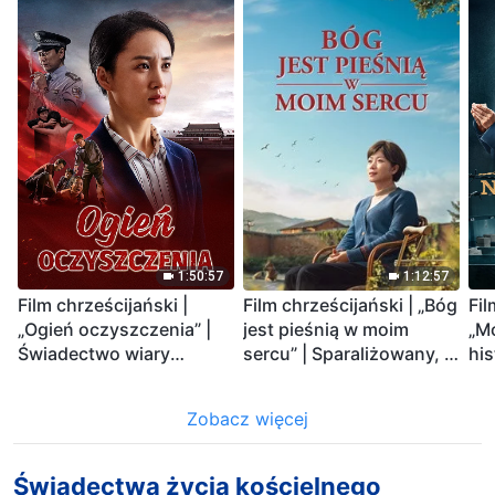
1:50:57
1:12:57
Film chrześcijański |
Film chrześcijański | „Bóg
Fil
„Ogień oczyszczenia” |
jest pieśnią w moim
„Mo
Świadectwo wiary
sercu” | Sparaliżowany, z
hi
prześladowanego
amnezją, na skraju
wia
chrześcijanina
śmierci – kto dokonał
KP
Zobacz więcej
cudu życia?
Świadectwa życia kościelnego