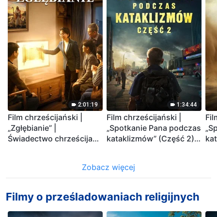
2:01:19
1:34:44
Film chrześcijański |
Film chrześcijański |
Fil
„Zgłębianie” |
„Spotkanie Pana podczas
„S
Świadectwo chrześcijan
kataklizmów” (Część 2)
kat
pochwyconych w czasie
Ziemia wchodzi w
Nas
kataklizmów
„masowe wymieranie”.
na
Zobacz więcej
Katastrofy uderzają.
zmi
Ludzkość weszła w
odliczanie. Czy znalazłeś
Filmy o prześladowaniach religijnych
już drogę ocalenia?