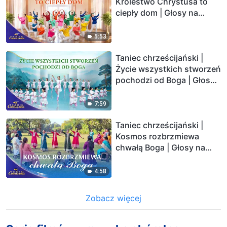
Królestwo Chrystusa to
ciepły dom | Głosy na
chwałę Boga 2026
5:53
Taniec chrześcijański |
Życie wszystkich stworzeń
pochodzi od Boga | Głosy
na chwałę Boga 2026
7:59
Taniec chrześcijański |
Kosmos rozbrzmiewa
chwałą Boga | Głosy na
chwałę Boga 2026
4:58
Zobacz więcej