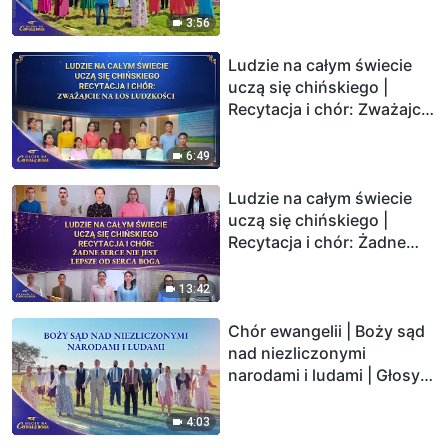
2026
3:56
Ludzie na całym świecie
uczą się chińskiego |
Recytacja i chór: Zważajcie
na los ludzkości | Głosy na
chwałę Boga 2026
6:49
Ludzie na całym świecie
uczą się chińskiego |
Recytacja i chór: Żadne
serce nie jest lepsze od
serca Boga | Głosy na
13:42
chwałę Boga 2026
Chór ewangelii | Boży sąd
nad niezliczonymi
narodami i ludami | Głosy
na chwałę Boga 2026
4:03