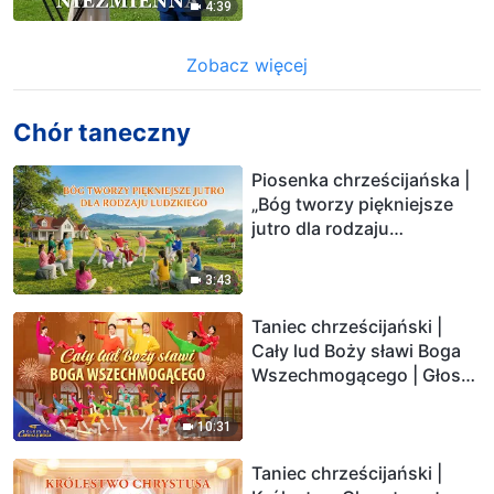
4:39
Zobacz więcej
Chór taneczny
Piosenka chrześcijańska |
„Bóg tworzy piękniejsze
jutro dla rodzaju
ludzkiego” (Taniec
chrześcijański)
3:43
Taniec chrześcijański |
Cały lud Boży sławi Boga
Wszechmogącego | Głosy
na chwałę Boga 2026
10:31
Taniec chrześcijański |