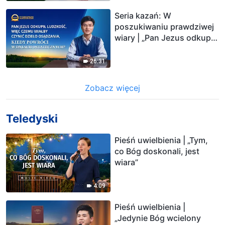
nie w formie duchowej?”
Seria kazań: W
poszukiwaniu prawdziwej
wiary | „Pan Jezus odkupił
ludzkość, więc czemu
miałby czynić dzieło
26:31
osądzania, kiedy powróci
w dniach ostatecznych?”
Zobacz więcej
Teledyski
Pieśń uwielbienia | „Tym,
co Bóg doskonali, jest
wiara”
4:09
Pieśń uwielbienia |
„Jedynie Bóg wcielony