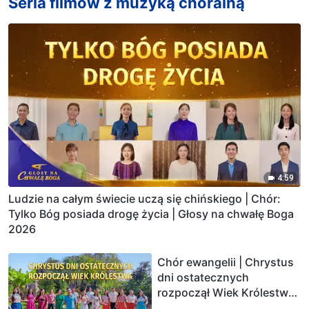
Seria filmów z muzyką chóralną
4:59
Ludzie na całym świecie uczą się chińskiego | Chór:
Tylko Bóg posiada drogę życia | Głosy na chwałę Boga
2026
Chór ewangelii | Chrystus
dni ostatecznych
rozpoczął Wiek Królestwa |
Głosy na chwałę Boga