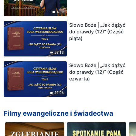
4:09
Słowo Boże | „Jak dążyć
do prawdy (12)” (Część
piąta)
53:13
Słowo Boże | „Jak dążyć
do prawdy (12)” (Część
czwarta)
39:06
Filmy ewangeliczne i świadectwa