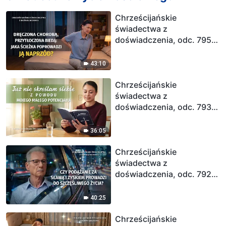
Chrześcijańskie
świadectwa z
doświadczenia, odc. 795:
Nauka wyciągnięta z
nawrotu choroby nerek
43:10
Chrześcijańskie
świadectwa z
doświadczenia, odc. 793:
Już nie skreślam siebie z
powodu mojego małego
36:05
potencjału
Chrześcijańskie
świadectwa z
doświadczenia, odc. 792:
Czy podążanie za sławą i
zyskiem prowadzi do
40:25
szczęśliwego życia?
Chrześcijańskie