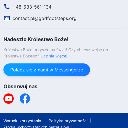
+48-533-561-134
contact.pl@godfootsteps.org
Nadeszło Królestwo Boże!
Królestwo Boże przyszło na świat! Czy chcesz wejść do
Królestwa Bożego?
Ucz się więcej
Modlitwa jest naszym oddechem, Słowo
Połącz się z nami w Messengerze
Boże jest naszym życiem. Czy chciałbyś
modlić się z nami i słuchać Słowa Bożego?
Obserwuj nas
Warunki korzystania
Polityka prywatności
Źródła wykorzystanych materiałów