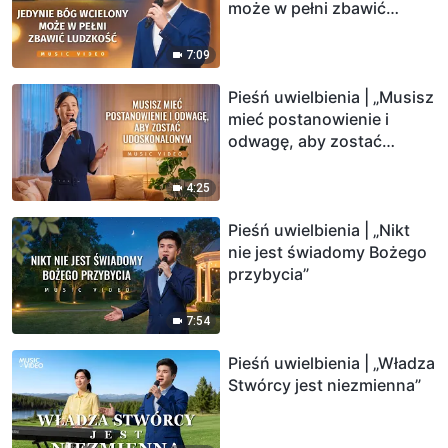
może w pełni zbawić
ludzkość”
7:09
Pieśń uwielbienia | „Musisz
mieć postanowienie i
odwagę, aby zostać
udoskonalonym”
4:25
Pieśń uwielbienia | „Nikt
nie jest świadomy Bożego
przybycia”
7:54
Pieśń uwielbienia | „Władza
Stwórcy jest niezmienna”