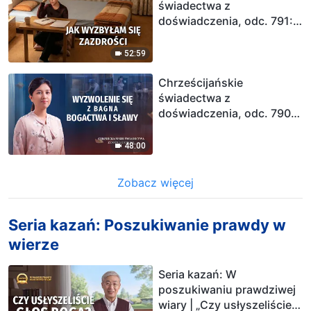
świadectwa z
doświadczenia, odc. 791:
Jak wyzbyłam się
zazdrości
52:59
Chrześcijańskie
świadectwa z
doświadczenia, odc. 790:
Wyzwolenie się z bagna
bogactwa i sławy
48:00
Zobacz więcej
Seria kazań: Poszukiwanie prawdy w
wierze
Seria kazań: W
poszukiwaniu prawdziwej
wiary | „Czy usłyszeliście