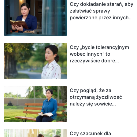
Czy dokładanie starań, aby
załatwiać sprawy
powierzone przez innych,
to właściwa postawa?
Czy „bycie tolerancyjnym
wobec innych” to
rzeczywiście dobre
człowieczeństwo?
Czy pogląd, że za
otrzymaną życzliwość
należy się sowicie
odwdzięczyć, jest
słuszny?
Czy szacunek dla