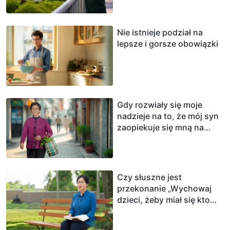
powierzone ci przez
innych”
Nie istnieje podział na
lepsze i gorsze obowiązki
Gdy rozwiały się moje
nadzieje na to, że mój syn
zaopiekuje się mną na
stare lata
Czy słuszne jest
przekonanie „Wychowaj
dzieci, żeby miał się kto
tobą opiekować na
starość”?