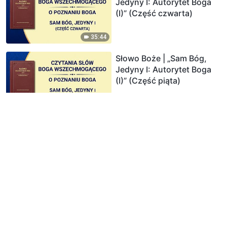
Jedyny I: Autorytet Boga
(I)” (Część czwarta)
35:44
Słowo Boże | „Sam Bóg,
Jedyny I: Autorytet Boga
(I)” (Część piąta)
43:26
Słowo Boże | „Sam Bóg,
Jedyny II: Sprawiedliwe
usposobienie Boga”
(Część pierwsza)
27:05
Słowo Boże | „Sam Bóg,
Jedyny II: Sprawiedliwe
usposobienie Boga”
(Część druga)