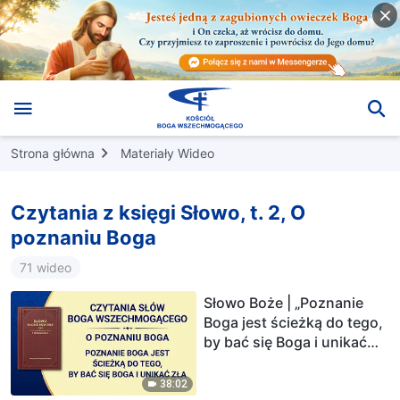
Strona główna
Materiały Wideo
Czytania z księgi Słowo, t. 2, O
poznaniu Boga
71 wideo
Słowo Boże | „Poznanie
Boga jest ścieżką do tego,
by bać się Boga i unikać
zła”
38:02