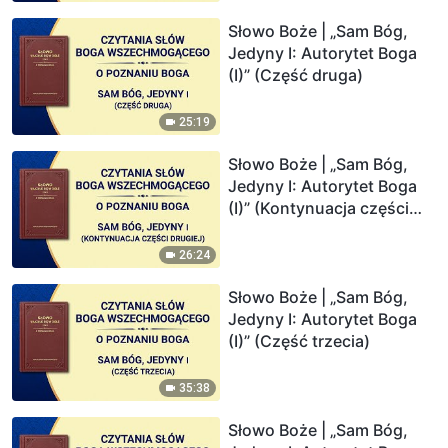
Słowo Boże | „Sam Bóg,
Jedyny I: Autorytet Boga
(I)” (Część druga)
25:19
Słowo Boże | „Sam Bóg,
Jedyny I: Autorytet Boga
(I)” (Kontynuacja części
drugiej)
26:24
Słowo Boże | „Sam Bóg,
Jedyny I: Autorytet Boga
(I)” (Część trzecia)
35:38
Słowo Boże | „Sam Bóg,