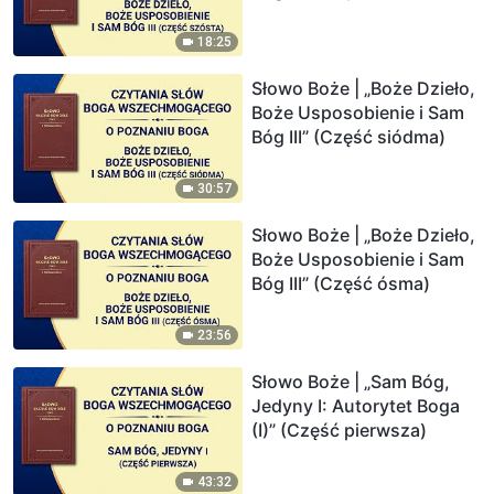
18:25
Słowo Boże | „Boże Dzieło,
Boże Usposobienie i Sam
Bóg III” (Część siódma)
30:57
Słowo Boże | „Boże Dzieło,
Boże Usposobienie i Sam
Bóg III” (Część ósma)
23:56
Słowo Boże | „Sam Bóg,
Jedyny I: Autorytet Boga
(I)” (Część pierwsza)
43:32