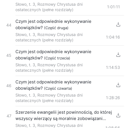
Słowo, t. 3, Rozmowy Chrystusa dni
1:01:11
ostatecznych (pełne rozdziały)
Czym jest odpowiednie wykonywanie
44
obowiązków?
(Część druga)
Słowo, t. 3, Rozmowy Chrystusa dni
1:04:16
ostatecznych (pełne rozdziały)
Czym jest odpowiednie wykonywanie
45
obowiązków?
(Część trzecia)
Słowo, t. 3, Rozmowy Chrystusa dni
1:14:53
ostatecznych (pełne rozdziały)
Czym jest odpowiednie wykonywanie
46
obowiązków?
(Część czwarta)
Słowo, t. 3, Rozmowy Chrystusa dni
1:28:26
ostatecznych (pełne rozdziały)
Szerzenie ewangelii jest powinnością, do której
47
wszyscy wierzący są moralnie zobowiązani
(Część pierwsza)
Słowo, t. 3, Rozmowy Chrystusa dni
1:08:56