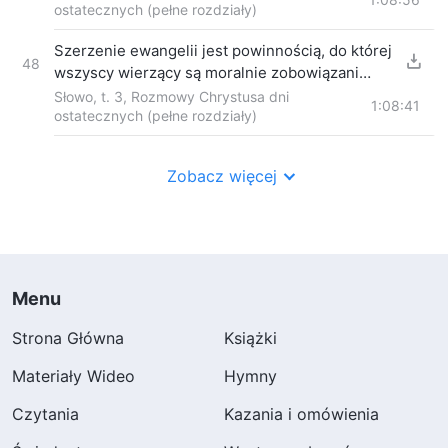
ostatecznych (pełne rozdziały)
Szerzenie ewangelii jest powinnością, do której
48
wszyscy wierzący są moralnie zobowiązani
(Część druga)
Słowo, t. 3, Rozmowy Chrystusa dni
1:08:41
ostatecznych (pełne rozdziały)
Zobacz więcej
Menu
Strona Główna
Książki
Materiały Wideo
Hymny
Czytania
Kazania i omówienia