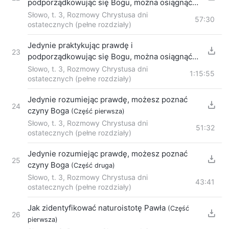
podporządkowując się Bogu, można osiągnąć
zmianę usposobienia
Słowo, t. 3, Rozmowy Chrystusa dni
(Część pierwsza)
57:30
ostatecznych (pełne rozdziały)
Jedynie praktykując prawdę i
23
podporządkowując się Bogu, można osiągnąć
zmianę usposobienia
Słowo, t. 3, Rozmowy Chrystusa dni
(Część druga)
1:15:55
ostatecznych (pełne rozdziały)
Jedynie rozumiejąc prawdę, możesz poznać
24
czyny Boga
(Część pierwsza)
Słowo, t. 3, Rozmowy Chrystusa dni
51:32
ostatecznych (pełne rozdziały)
Jedynie rozumiejąc prawdę, możesz poznać
25
czyny Boga
(Część druga)
Słowo, t. 3, Rozmowy Chrystusa dni
43:41
ostatecznych (pełne rozdziały)
Jak zidentyfikować naturoistotę Pawła
(Część
26
pierwsza)