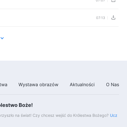
07:07
07:13
twa
Wystawa obrazów
Aktualności
O Nas
ólestwo Boże!
rzyszło na świat! Czy chcesz wejść do Królestwa Bożego?
Ucz