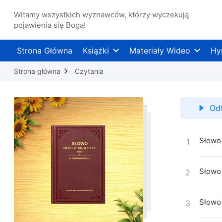
Witamy wszystkich wyznawców, którzy wyczekują
pojawienia się Boga!
Strona Główna
Książki
Materiały Wideo
Hy
Strona główna
Czytania
Od
Słowo 
1
Słowo 
2
Słowo 
3