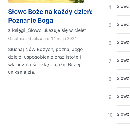
Słowo 
4
Słowo Boże na każdy dzień:
Poznanie Boga
Słowo 
5
z księgi „Słowo ukazuje się w ciele”
Ostatnia aktualizacja:
14 maja 2024
Słowo 
6
Słuchaj słów Bożych, poznaj Jego
dzieło, usposobienie oraz istotę i
Słowo 
7
wkrocz na ścieżkę bojaźni Bożej i
unikania zła.
Słowo 
8
Słowo 
9
Słowo 
10