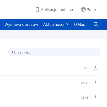
Aplikacje mobilne
Polski
Wystawa obrazów
Aktualności
O Nas
Type 1 or more characters for results.
05:50
08:41
08:48