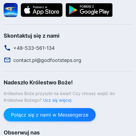
Skontaktuj się z nami
+48-533-561-134
contact.pl@godfootsteps.org
Nadeszło Królestwo Boże!
Królestwo Boże przyszło na świat! Czy chcesz wejść do
Królestwa Bożego?
Ucz się więcej
Połącz się z nami w Messengerze
Obserwuj nas