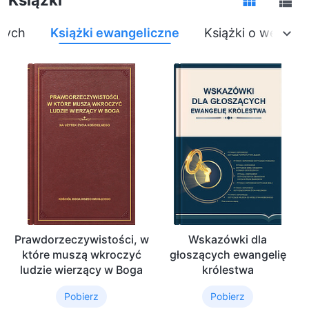
nych
Książki ewangeliczne
Książki o wejściu 
Prawdorzeczywistości, w
Wskazówki dla
które muszą wkroczyć
głoszących ewangelię
ludzie wierzący w Boga
królestwa
Pobierz
Pobierz