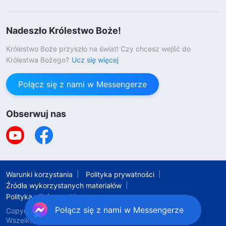
Nadeszło Królestwo Boże!
Królestwo Boże przyszło na świat! Czy chcesz wejść do
Królestwa Bożego?
Ucz się więcej
Połącz się z nami w Messengerze
Obserwuj nas
Warunki korzystania
Polityka prywatności
Źródła wykorzystanych materiałów
Polityka plików cookie
Połącz się z nami w Messengerze
Copyright © 2026
Kościół Boga Wszechmogącego
.
Wszelkie prawa zastrzeżone.