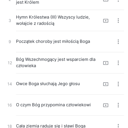
jest Królem
Hymn Królestwa (III) Wszyscy ludzie,
3
wołajcie z radością
Początek choroby jest miłością Boga
9
Bóg Wszechmogący jest wsparciem dla
12
człowieka
Owce Boga słuchają Jego głosu
14
O czym Bóg przypomina człowiekowi
16
Cała ziemia raduje się i sławi Boga
18