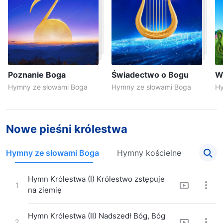
Poznanie Boga
Świadectwo o Bogu
W
Hymny ze słowami Boga
Hymny ze słowami Boga
Hy
Nowe pieśni królestwa
Hymny ze słowami Boga
Hymny kościelne
Hymn Królestwa (I) Królestwo zstępuje
1
na ziemię
Hymn Królestwa (II) Nadszedł Bóg, Bóg
2