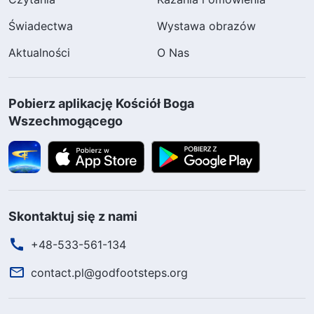
Świadectwa
Wystawa obrazów
Największe błogosławieństwo, jakim Bóg
58
obdarza człowieka
Aktualności
O Nas
Jaką wartość ma cenienie statusu?
61
Pobierz aplikację Kościół Boga
Wszechmogącego
Bóg przywróci dawny stan stworzenia
64
Zbliża się sprawiedliwy sąd Boży nad
65
całym wszechświatem
Skontaktuj się z nami
Bóg naprawi niesprawiedliwość
+48-533-561-134
66
ludzkiego świata
contact.pl@godfootsteps.org
Kto się troszczy o Boże intencje?
67