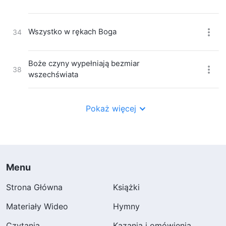
Wszystko w rękach Boga
34
Boże czyny wypełniają bezmiar
38
wszechświata
Prawdziwe znaczenie słów Bożych nigdy
53
Pokaż więcej
nie zostało zrozumiane
Cały Boży lud dał ujście swym uczuciom
54
(Wersja 1)
Menu
Cały Boży lud dał ujście swym uczuciom
54
(Wersja 2)
Strona Główna
Książki
Materiały Wideo
Hymny
Pieśń zwycięzców
57
Czytania
Kazania i omówienia