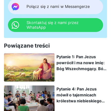
Połącz się z nami w Messengerze
Skontaktuj się z nami przez
WhatsApp
Powiązane treści
Pytanie 1: Pan Jezus
powrócił i ma nowe imię:
Bóg Wszechmogący. Bóg
Wszechmogący wyraził
swoje słowa w książce
„Słowo ukazuje się w
Pytanie 4: Pan Jezus
ciele” i jest to głos
mówił o tajemnicach
oblubieńca, a jednak
królestwa niebieskiego
wielu spośród braci i
swoim uczniom. Czy Bóg
sióstr wciąż nie potrafi