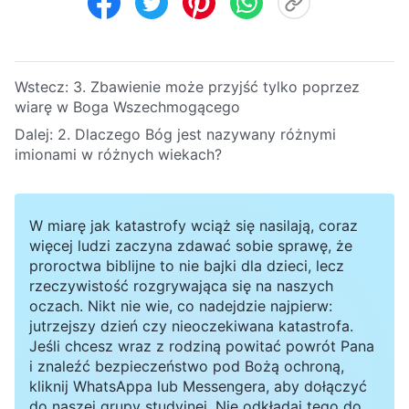
Wstecz:
3. Zbawienie może przyjść tylko poprzez
wiarę w Boga Wszechmogącego
Dalej:
2. Dlaczego Bóg jest nazywany różnymi
imionami w różnych wiekach?
W miarę jak katastrofy wciąż się nasilają, coraz
więcej ludzi zaczyna zdawać sobie sprawę, że
proroctwa biblijne to nie bajki dla dzieci, lecz
rzeczywistość rozgrywająca się na naszych
oczach. Nikt nie wie, co nadejdzie najpierw:
jutrzejszy dzień czy nieoczekiwana katastrofa.
Jeśli chcesz wraz z rodziną powitać powrót Pana
i znaleźć bezpieczeństwo pod Bożą ochroną,
kliknij WhatsAppa lub Messengera, aby dołączyć
do naszej grupy studyjnej. Nie odkładaj tego do