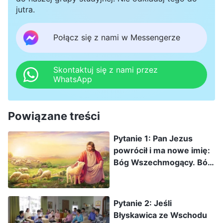
jutra.
Połącz się z nami w Messengerze
Skontaktuj się z nami przez
WhatsApp
Powiązane treści
Pytanie 1: Pan Jezus
powrócił i ma nowe imię:
Bóg Wszechmogący. Bóg
Wszechmogący wyraził
swoje słowa w książce
„Słowo ukazuje się w
Pytanie 2: Jeśli
ciele” i jest to głos
Błyskawica ze Wschodu
oblubieńca, a jednak