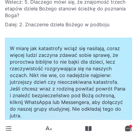
Wstecz:
5. Dlaczego mówi się, że znajomość trzech
etapów dzieła Bożego stanowi ścieżkę do poznania
Boga?
Dalej:
2. Znaczenie dzieła Bożego w podboju
W miarę jak katastrofy wciąż się nasilają, coraz
więcej ludzi zaczyna zdawać sobie sprawę, że
proroctwa biblijne to nie bajki dla dzieci, lecz
rzeczywistość rozgrywająca się na naszych
oczach. Nikt nie wie, co nadejdzie najpierw:
jutrzejszy dzień czy nieoczekiwana katastrofa.
Jeśli chcesz wraz z rodziną powitać powrót Pana
i znaleźć bezpieczeństwo pod Bożą ochroną,
kliknij WhatsAppa lub Messengera, aby dołączyć
do naszej grupy studyjnej. Nie odkładaj tego do
jutra.
Połącz się z nami w Messengerze