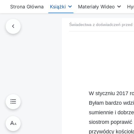
Strona Główna
Książki
Materiały Wideo
Hy
Świadectwa z doświadczeń przed 
W styczniu 2017 r
Byłam bardzo wdzię
sumiennie i dobrze
siostrom poprawić i
przywódcy kościoła