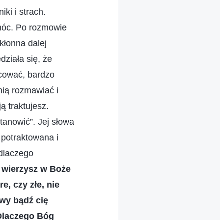
ki i strach.
omóc. Po rozmowie
skłonna dalej
ziała się, że
acować, bardzo
nią rozmawiać i
ą traktujesz.
tanowić”. Jej słowa
 potraktowana i
 dlaczego
i wierzysz w Boże
, czy złe, nie
owy bądź cię
 Dlaczego Bóg