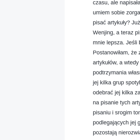
czasu, ale napisał
umiem sobie zorgan
pisać artykuły? Ju
Wenjing, a teraz p
mnie lepsza. Jeśli 
Postanowiłam, że z
artykułów, a wtedy
podtrzymania własn
jej kilka grup spo
odebrać jej kilka z
na pisanie tych ar
pisaniu i srogim t
podlegających jej 
pozostają nierozw