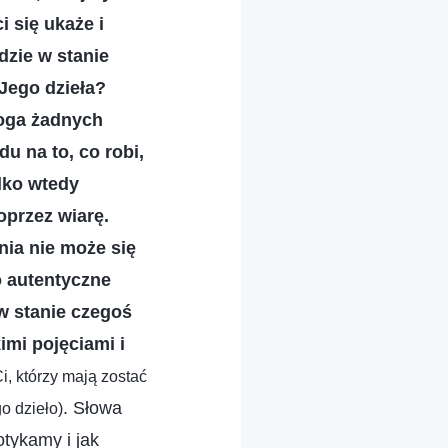
 się ukaże i
dzie w stanie
 Jego dzieła?
Boga żadnych
u na to, co robi,
ylko wtedy
oprzez wiarę.
nia nie może się
o autentyczne
 w stanie czegoś
imi pojęciami i
Ci, którzy mają zostać
. Słowa
o dzieło)
tykamy i jak