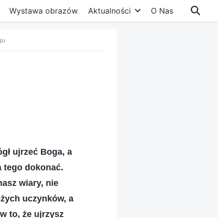
Wystawa obrazów
Aktualności
O Nas
gu
ógł ujrzeć Boga, a
a tego dokonać.
asz wiary, nie
ożych uczynków, a
 to, że ujrzysz