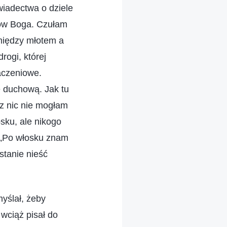
iadectwa o dziele
łów Boga. Czułam
 między młotem a
ogi, której
aczeniowe.
ę duchową. Jak tu
z nic nie mogłam
sku, ale nikogo
: „Po włosku znam
stanie nieść
yślał, żeby
wciąż pisał do