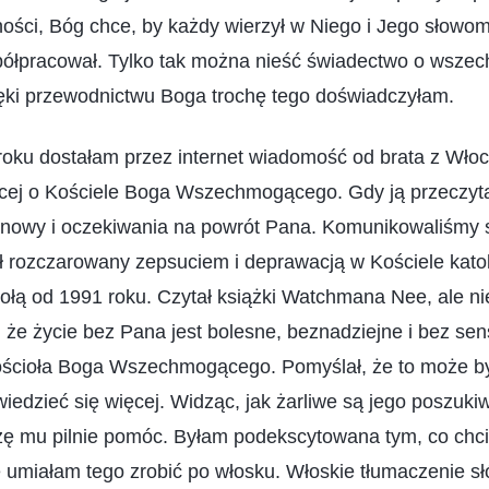
ości, Bóg chce, by każdy wierzył w Niego i Jego słowom
półpracował. Tylko tak można nieść świadectwo o wszec
ęki przewodnictwu Boga trochę tego doświadczyłam.
roku dostałam przez internet wiadomość od brata z Włoch
ęcej o Kościele Boga Wszechmogącego. Gdy ją przeczyt
knowy i oczekiwania na powrót Pana. Komunikowaliśmy s
 rozczarowany zepsuciem i deprawacją w Kościele katol
ołą od 1991 roku. Czytał książki Watchmana Nee, ale ni
, że życie bez Pana jest bolesne, beznadziejne i bez se
Kościoła Boga Wszechmogącego. Pomyślał, że to może b
owiedzieć się więcej. Widząc, jak żarliwe są jego poszuk
ę mu pilnie pomóc. Byłam podekscytowana tym, co chc
e umiałam tego zrobić po włosku. Włoskie tłumaczenie s