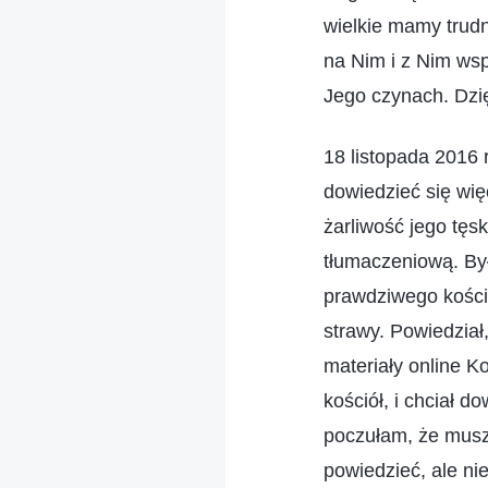
wielkie mamy trudn
na Nim i z Nim ws
Jego czynach. Dzi
18 listopada 2016 
dowiedzieć się wi
żarliwość jego tęs
tłumaczeniową. Był
prawdziwego kości
strawy. Powiedział
materiały online 
kościół, i chciał d
poczułam, że musz
powiedzieć, ale ni