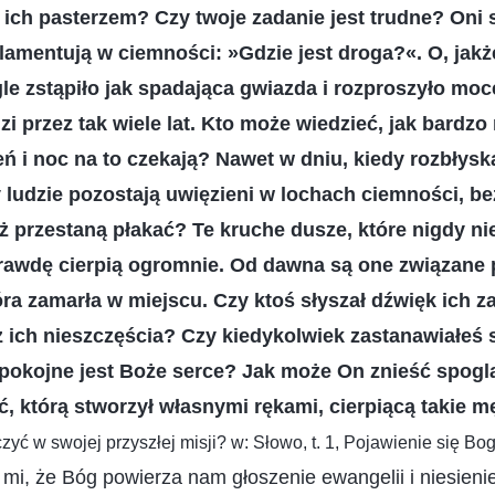
ł ich pasterzem? Czy twoje zadanie jest trudne? Oni s
; lamentują w ciemności: »Gdzie jest droga?«. O, jakż
le zstąpiło jak spadająca gwiazda i rozproszyło moc
zi przez tak wiele lat. Kto może wiedzieć, jak bardzo n
ń i noc na to czekają? Nawet w dniu, kiedy rozbłyska
 ludzie pozostają uwięzieni w lochach ciemności, be
ż przestaną płakać? Te kruche dusze, które nigdy ni
awdę cierpią ogromnie. Od dawna są one związane p
która zamarła w miejscu. Czy ktoś słyszał dźwięk ich
z ich nieszczęścia? Czy kiedykolwiek zastanawiałeś s
pokojne jest Boże serce? Jak może On znieść spogl
, którą stworzył własnymi rękami, cierpiącą takie m
yć w swojej przyszłej misji? w: Słowo, t. 1, Pojawienie się Bog
mi, że Bóg powierza nam głoszenie ewangelii i niesieni