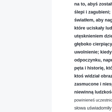
na to, abyś zosta
ślepi i zagubieni
światłem, aby nag
które uciskały lud
utęsknieniem dzie
głęboko cierpiący
uwolnienie; kiedy
odpoczynku, napr
pęta i historię, 
ktoś widział obra
zasmucone i nies
niewinną ludzkość
powinieneś uczestnicz
słowa uświadomiły 