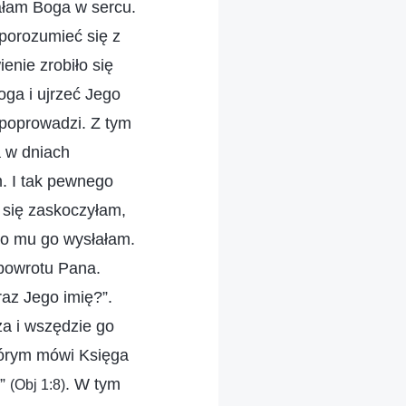
ałam Boga w sercu.
porozumieć się z
enie zrobiło się
ga i ujrzeć Jego
 poprowadzi. Z tym
a w dniach
. I tak pewnego
e się zaskoczyłam,
ko mu go wysłałam.
 powrotu Pana.
raz Jego imię?”.
za i wszędzie go
tórym mówi Księga
”
. W tym
(Obj 1:8)