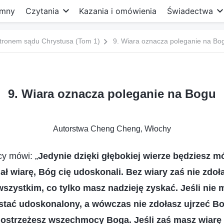
mny
Czytania
Kazania i omówienia
Świadectwa
tronem sądu Chrystusa (Tom 1)
9. Wiara oznacza poleganie na Bo
9. Wiara oznacza poleganie na Bogu
Autorstwa Cheng Cheng, Włochy
y mówi: „
Jedynie dzięki głębokiej wierze będziesz m
ał wiarę, Bóg cię udoskonali. Bez wiary zaś nie zdoł
szystkim, co tylko masz nadzieję zyskać. Jeśli nie m
stać udoskonalony, a wówczas nie zdołasz ujrzeć B
dostrzeżesz wszechmocy Boga. Jeśli zaś masz wiarę w