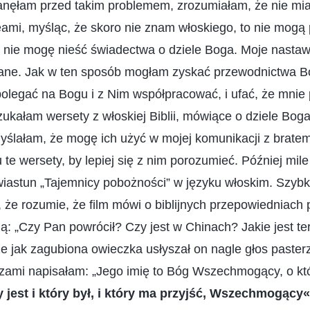
anęłam przed takim problemem, zrozumiałam, że nie mi
ami, myśląc, że skoro nie znam włoskiego, to nie mogą 
 nie mogę nieść świadectwa o dziele Boga. Moje nastawi
ane. Jak w ten sposób mogłam zyskać przewodnictwa Bo
olegać na Bogu i z Nim współpracować, i ufać, że mnie
kałam wersety z włoskiej Biblii, mówiące o dziele Bog
yślałam, że mogę ich użyć w mojej komunikacji z bratem
te wersety, by lepiej się z nim porozumieć. Później mil
iastun „Tajemnicy pobożności” w języku włoskim. Szyb
, że rozumie, że film mówi o biblijnych przepowiedniach
ją: „Czy Pan powrócił? Czy jest w Chinach? Jakie jest te
 jak zagubiona owieczka usłyszał on nagle głos paster
 łzami napisałam: „Jego imię to Bóg Wszechmogący, o k
 jest i który był, i który ma przyjść, Wszechmogący«