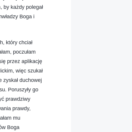
, by każdy polegał
hwładzy Boga i
, który chciał
ałam, poczułam
ię przez aplikację
ickim, więc szukał
e zyskał duchowej
nsu. Poruszyły go
yć prawdziwy
iwania prawdy,
iałam mu
łów Boga