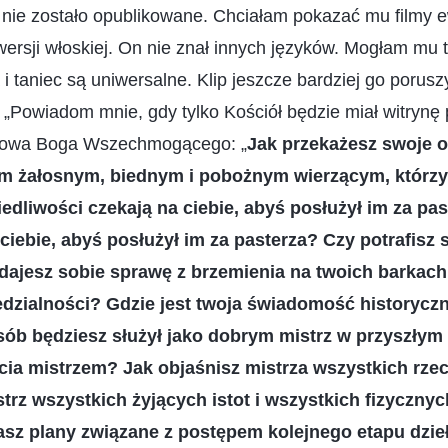
e zostało opublikowane. Chciałam pokazać mu filmy e
 wersji włoskiej. On nie znał innych języków. Mogłam mu t
 taniec są uniwersalne. Klip jeszcze bardziej go poruszy
„Powiadom mnie, gdy tylko Kościół będzie miał witrynę 
słowa Boga Wszechmogącego: „
Jak przekażesz swoje o
m żałosnym, biednym i pobożnym wierzącym, którzy 
edliwości czekają na ciebie, abyś posłużył im za pa
 ciebie, abyś posłużył im za pasterza? Czy potrafisz 
dajesz sobie sprawę z brzemienia na twoich barkach
edzialności? Gdzie jest twoja świadomość historycz
osób będziesz służył jako dobrym mistrz w przyszły
cia mistrzem? Jak objaśnisz mistrza wszystkich rze
trz wszystkich żyjących istot i wszystkich fizycznyc
sz plany związane z postępem kolejnego etapu dzieła