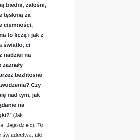
ą biedni, żałośni,
e tęsknią za
e ciemności,
a to liczą i jak z
 światło, ci
z nadziei na
e zaznały
rzez bezlitosne
 zawodzenia? Czy
ię nad tym, jak
ądanie na
ęki?
”
(Jak
. Te
a i Jego dzieło)
e świadectwa, ale