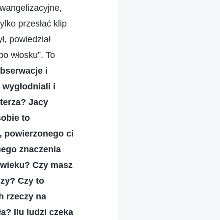
wangelizacyjne,
ylko przesłać klip
ł, powiedział
po włosku”. To
bserwacje i
wygłodniali i
sterza? Jacy
sobie to
, powierzonego ci
nego znaczenia
m wieku? Czy masz
czy? Czy to
h rzeczy na
? Ilu ludzi czeka