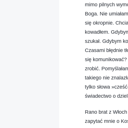
mimo pilnych wymo
Boga. Nie umiałam
się okropnie. Chci
kowadłem. Gdybym s
szukał. Gdybym ko
Czasami błędnie tł
się komunikować? 
zrobić. Pomyślałam
takiego nie znalaz
tylko słowa »cześć
świadectwo o dzie
Rano brat z Włoch
zapytać mnie o Ko