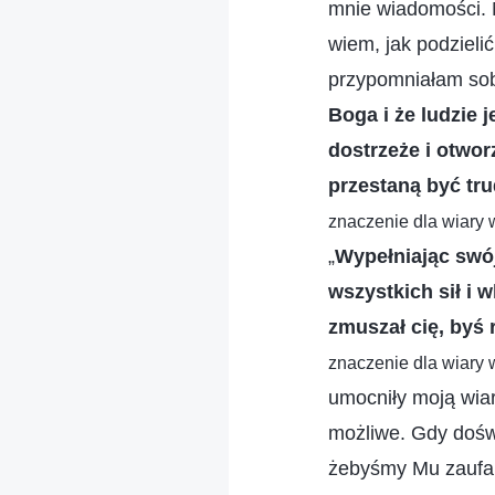
mnie wiadomości. M
wiem, jak podzieli
przypomniałam sob
Boga i że ludzie 
dostrzeże i otwor
przestaną być tr
znaczenie dla wiary 
„
Wypełniając swój 
wszystkich sił i 
zmuszał cię, byś 
znaczenie dla wiary 
umocniły moją wiar
możliwe. Gdy doświ
żebyśmy Mu zaufali