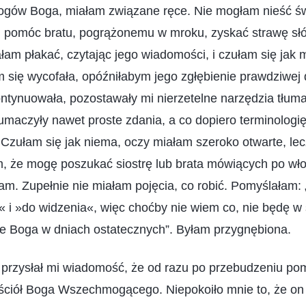
gów Boga, miałam związane ręce. Nie mogłam nieść św
 pomóc bratu, pogrążonemu w mroku, zyskać strawę s
ałam płakać, czytając jego wiadomości, i czułam się jak
ię wycofała, opóźniłabym jego zgłębienie prawdziwej dr
ntynuowała, pozostawały mi nierzetelne narzędzia tłum
umaczyły nawet proste zdania, a co dopiero terminologi
Czułam się jak niema, oczy miałam szeroko otwarte, lec
, że mogę poszukać siostrę lub brata mówiących po wło
łam. Zupełnie nie miałam pojęcia, co robić. Pomyślałam
« i »do widzenia«, więc choćby nie wiem co, nie będę w 
le Boga w dniach ostatecznych”. Byłam przygnębiona.
 przysłał mi wiadomość, że od razu po przebudzeniu pom
ściół Boga Wszechmogącego. Niepokoiło mnie to, że on 