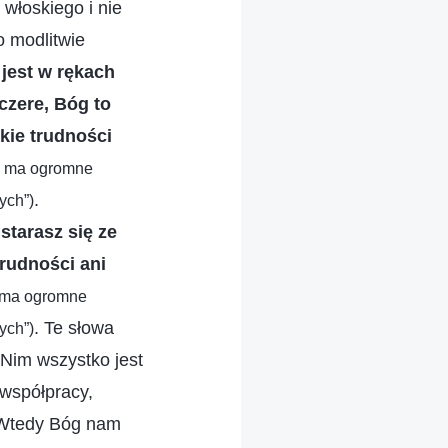
 włoskiego i nie
o modlitwie
 jest w rękach
czere, Bóg to
lkie trudności
e ma ogromne
.
ych”)
starasz się ze
trudności ani
e ma ogromne
. Te słowa
ych”)
 Nim wszystko jest
 współpracy,
. Wtedy Bóg nam