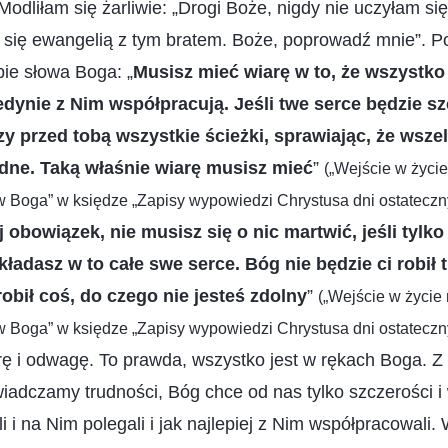
odliłam się żarliwie: „Drogi Boże, nigdy nie uczyłam się
ć się ewangelią z tym bratem. Boże, poprowadź mnie”. P
ie słowa Boga: „
Musisz mieć wiarę w to, że wszystko
jedynie z Nim współpracują. Jeśli twe serce będzie sz
zy przed tobą wszystkie ścieżki, sprawiając, że wsze
udne. Taką właśnie wiarę musisz mieć
”
(„Wejście w życi
w Boga” w księdze „Zapisy wypowiedzi Chrystusa dni ostateczn
obowiązek, nie musisz się o nic martwić, jeśli tylko 
wkładasz w to całe swe serce. Bóg nie będzie ci robił 
robił coś, do czego nie jesteś zdolny
”
(„Wejście w życi
w Boga” w księdze „Zapisy wypowiedzi Chrystusa dni ostateczn
ę i odwagę. To prawda, wszystko jest w rękach Boga. Z
adczamy trudności, Bóg chce od nas tylko szczerości i
 i na Nim polegali i jak najlepiej z Nim współpracowali