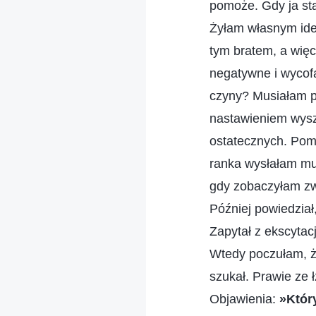
pomoże. Gdy ja st
Żyłam własnym ide
tym bratem, a więc
negatywne i wycof
czyny? Musiałam p
nastawieniem wyszu
ostatecznych. Pom
ranka wysłałam mu 
gdy zobaczyłam zw
Później powiedział
Zapytał z ekscytac
Wtedy poczułam, że
szukał. Prawie ze
Objawienia:
»Który