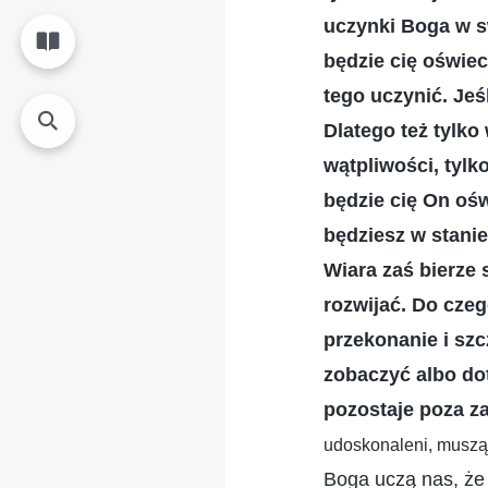
uczynki Boga w s
będzie cię oświec
tego uczynić. Jeś
Dlatego też tylk
wątpliwości, tylk
będzie cię On ośw
będziesz w stanie
Wiara zaś bierze 
rozwijać. Do czeg
przekonanie i szc
zobaczyć albo dot
pozostaje poza za
udoskonaleni, muszą 
Boga uczą nas, że 