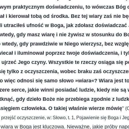
wym praktycznym doświadczeniu, to wówczas Bóg ci
ał i kierował tobą od środka. Bez tej wiary zaś nie bę
li utraciłeś ufność w Boga, jak zdołasz doświadczać
o wtedy, gdy masz wiarę i nie żywisz w stosunku do 
o wtedy, gdy prawdziwie w Niego wierzysz, bez względ
iecał i iluminował poprzez twoje doświadczenia, i t
 ujrzeć Jego czyny. Wszystkie te rzeczy osiąga się p
się tylko z oczyszczenia, wobec braku zaś oczyszcze
o więc odnosi się samo słowo »wiara«? Wiara jest t
zere serce, jakie winni posiadać ludzie, kiedy nie są
knąć, gdy dzieło Boże nie przebiega zgodnie z ludzk
sięgiem człowieka. O takiej właśnie wierze mówię
”
(
przejść oczyszczenie, w: Słowo, t. 1, Pojawienie się Boga i Jeg
wiara w Boga jest kluczowa. Nieważne, jakie próby napo