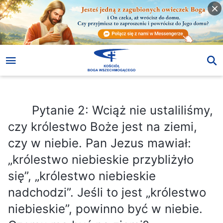
Pytanie 2: Wciąż nie ustaliliśmy, czy królestwo Boże jest na ziemi, czy w niebie. Pan Jezus mawiał: „królestwo niebieskie przybliżyło się”, „królestwo niebieskie nadchodzi”. Jeśli to jest „królestwo niebieskie”, powinno być w niebie. Czemu ma być na ziemi?
Pytanie 2: Wciąż nie ustaliliśmy,
czy królestwo Boże jest na ziemi,
czy w niebie. Pan Jezus mawiał:
„królestwo niebieskie przybliżyło
się”, „królestwo niebieskie
nadchodzi”. Jeśli to jest „królestwo
niebieskie”, powinno być w niebie.