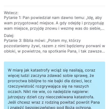
Wstecz:
Pytanie 1: Pan powiedział nam dawno temu: „Idę, aby
wam przygotować miejsce. A gdy odejdę i przygotuję
wam miejsce, przyjdę znowu i wezmę was do siebie,
żebyście, gdzie ja jestem, i wy byli”
(J 14:2-3)
. Pan
Dalej:
Jezus przygotował już dla nas miejsce w niebie. Kiedy
Pytanie 3: Biblia mówi: „Potem my, którzy
powróci, natychmiast uniesie nas do królestwa
pozostaniemy żywi, razem z nimi będziemy porwani w
niebieskiego. Jeśli Pan już powrócił, to dlaczego
obłoki, w powietrze, na spotkanie Pana, i tak zawsze
wszyscy jego święci są wciąż na ziemi? Dlaczego nie
będziemy z Panem”
(1Tes 4:17)
Jak należy to
zostali pochwyceni?
interpretować?
W miarę jak katastrofy wciąż się nasilają, coraz
więcej ludzi zaczyna zdawać sobie sprawę, że
proroctwa biblijne to nie bajki dla dzieci, lecz
rzeczywistość rozgrywająca się na naszych
oczach. Nikt nie wie, co nadejdzie najpierw:
jutrzejszy dzień czy nieoczekiwana katastrofa.
Jeśli chcesz wraz z rodziną powitać powrót Pana
i znaleźć bezpieczeństwo pod Bożą ochroną,