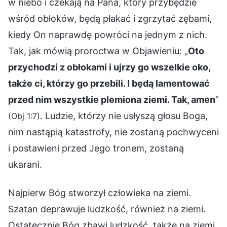
w niebo i czekają na Pana, który przybędzie
wśród obłoków, będą płakać i zgrzytać zębami,
kiedy On naprawdę powróci na jednym z nich.
Tak, jak mówią proroctwa w Objawieniu: „
Oto
przychodzi z obłokami i ujrzy go wszelkie oko,
także ci, którzy go przebili. I będą lamentować
przed nim wszystkie plemiona ziemi. Tak, amen
”
. Ludzie, którzy nie usłyszą głosu Boga,
(Obj 1:7)
nim nastąpią katastrofy, nie zostaną pochwyceni
i postawieni przed Jego tronem, zostaną
ukarani.
Najpierw Bóg stworzył człowieka na ziemi.
Szatan deprawuje ludzkość, również na ziemi.
Ostatecznie Bóg zbawi ludzkość, także na ziemi.