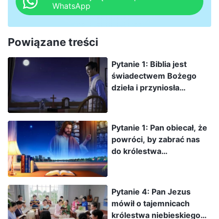
WhatsApp
Powiązane treści
Pytanie 1: Biblia jest
świadectwem Bożego
dzieła i przyniosła
ludzkości wiele korzyści.
Dzięki czytaniu Biblii
zaczęliśmy traktować
Pytanie 1: Pan obiecał, że
Boga jako Stwórcę
powróci, by zabrać nas
wszystkich rzeczy,
do królestwa
dowiedzieliśmy się o
niebieskiego, a jednak
Jego wszechmocy, Jego
jesteście świadkami tego,
czynach i ich
że Pan już stał się ciałem,
Pytanie 4: Pan Jezus
wspaniałości. Ponieważ
by wykonać dzieło sądu
mówił o tajemnicach
Biblia jest zapisem
dni ostatecznych.
królestwa niebieskiego
Bożego słowa i