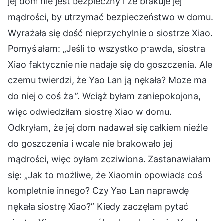
jej dom nie jest bezpieczny i że brakuje jej
mądrości, by utrzymać bezpieczeństwo w domu.
Wyrażała się dość nieprzychylnie o siostrze Xiao.
Pomyślałam: „Jeśli to wszystko prawda, siostra
Xiao faktycznie nie nadaje się do goszczenia. Ale
czemu twierdzi, że Yao Lan ją nękała? Może ma
do niej o coś żal”. Wciąż byłam zaniepokojona,
więc odwiedziłam siostrę Xiao w domu.
Odkryłam, że jej dom nadawał się całkiem nieźle
do goszczenia i wcale nie brakowało jej
mądrości, więc byłam zdziwiona. Zastanawiałam
się: „Jak to możliwe, że Xiaomin opowiada coś
kompletnie innego? Czy Yao Lan naprawdę
nękała siostrę Xiao?” Kiedy zaczęłam pytać