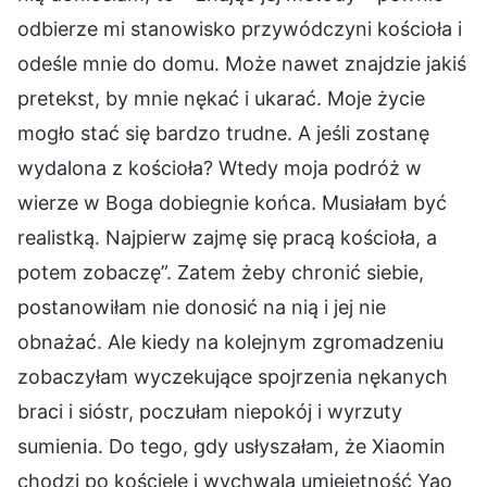
odbierze mi stanowisko przywódczyni kościoła i
odeśle mnie do domu. Może nawet znajdzie jakiś
pretekst, by mnie nękać i ukarać. Moje życie
mogło stać się bardzo trudne. A jeśli zostanę
wydalona z kościoła? Wtedy moja podróż w
wierze w Boga dobiegnie końca. Musiałam być
realistką. Najpierw zajmę się pracą kościoła, a
potem zobaczę”. Zatem żeby chronić siebie,
postanowiłam nie donosić na nią i jej nie
obnażać. Ale kiedy na kolejnym zgromadzeniu
zobaczyłam wyczekujące spojrzenia nękanych
braci i sióstr, poczułam niepokój i wyrzuty
sumienia. Do tego, gdy usłyszałam, że Xiaomin
chodzi po kościele i wychwala umiejętność Yao