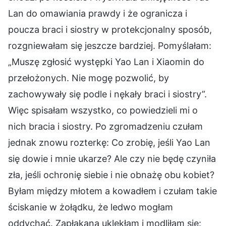
Lan do omawiania prawdy i że ogranicza i
poucza braci i siostry w protekcjonalny sposób,
rozgniewałam się jeszcze bardziej. Pomyślałam:
„Muszę zgłosić występki Yao Lan i Xiaomin do
przełożonych. Nie mogę pozwolić, by
zachowywały się podle i nękały braci i siostry”.
Więc spisałam wszystko, co powiedzieli mi o
nich bracia i siostry. Po zgromadzeniu czułam
jednak znowu rozterkę: Co zrobię, jeśli Yao Lan
się dowie i mnie ukarze? Ale czy nie będę czyniła
zła, jeśli ochronię siebie i nie obnażę obu kobiet?
Byłam między młotem a kowadłem i czułam takie
ściskanie w żołądku, że ledwo mogłam
oddychać. Zapłakana uklękłam i modliłam się: