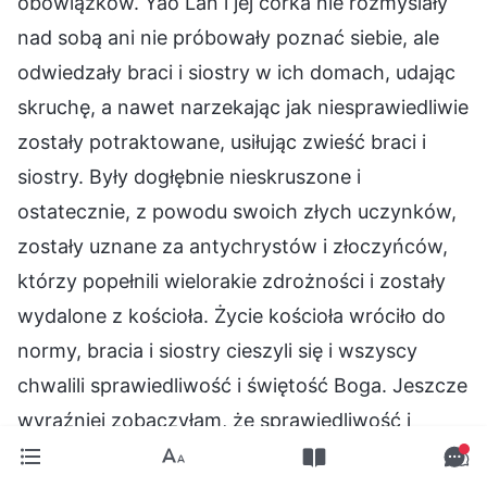
obowiązków. Yao Lan i jej córka nie rozmyślały
nad sobą ani nie próbowały poznać siebie, ale
odwiedzały braci i siostry w ich domach, udając
skruchę, a nawet narzekając jak niesprawiedliwie
zostały potraktowane, usiłując zwieść braci i
siostry. Były dogłębnie nieskruszone i
ostatecznie, z powodu swoich złych uczynków,
zostały uznane za antychrystów i złoczyńców,
którzy popełnili wielorakie zdrożności i zostały
wydalone z kościoła. Życie kościoła wróciło do
normy, bracia i siostry cieszyli się i wszyscy
chwalili sprawiedliwość i świętość Boga. Jeszcze
wyraźniej zobaczyłam, że sprawiedliwość i
prawda rządzą w domu Bożym, że Chrystus w