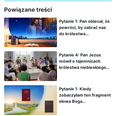
Powiązane treści
Pytanie 1: Pan obiecał, że
powróci, by zabrać nas
do królestwa
niebieskiego, a jednak
jesteście świadkami tego,
że Pan już stał się ciałem,
Pytanie 4: Pan Jezus
by wykonać dzieło sądu
mówił o tajemnicach
dni ostatecznych.
królestwa niebieskiego
Zgodnie z proroctwem
swoim uczniom. Czy Bóg
biblijnym Pan nadejdzie
Wszechmogący, jako
na chmurach, pełen mocy
powrót Pana Jezusa,
Pytanie 1: Kiedy
i chwały: dlaczego różni
także ujawnia wiele
zobaczyłam ten fragment
się to od sekretnego
tajemnic? Czy
słowa Boga
nadejścia Pana poprzez
moglibyście porozmawiać
Wszechmogącego: „Tylko
wcielenie, którego
z nami na temat
Chrystus dni
byliście świadkami?