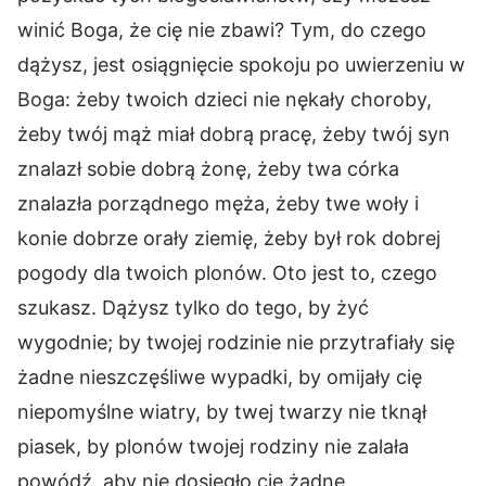
winić Boga, że cię nie zbawi? Tym, do czego
dążysz, jest osiągnięcie spokoju po uwierzeniu w
Boga: żeby twoich dzieci nie nękały choroby,
żeby twój mąż miał dobrą pracę, żeby twój syn
znalazł sobie dobrą żonę, żeby twa córka
znalazła porządnego męża, żeby twe woły i
konie dobrze orały ziemię, żeby był rok dobrej
pogody dla twoich plonów. Oto jest to, czego
szukasz. Dążysz tylko do tego, by żyć
wygodnie; by twojej rodzinie nie przytrafiały się
żadne nieszczęśliwe wypadki, by omijały cię
niepomyślne wiatry, by twej twarzy nie tknął
piasek, by plonów twojej rodziny nie zalała
powódź, aby nie dosięgło cię żadne