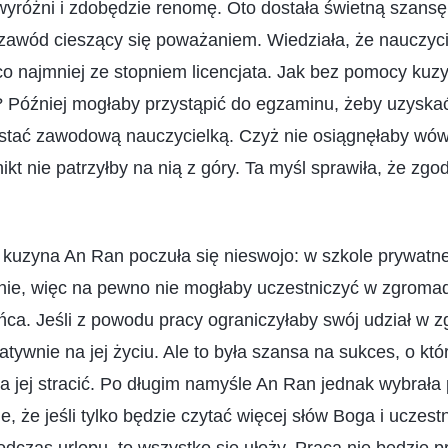
yróżni i zdobędzie renomę. Oto dostała świetną szansę
o zawód cieszący się poważaniem. Wiedziała, że nauczyc
o najmniej ze stopniem licencjata. Jak bez pomocy kuzy
? Później mogłaby przystąpić do egzaminu, żeby uzyska
zostać zawodową nauczycielką. Czyż nie osiągnęłaby wów
kt nie patrzyłby na nią z góry. Ta myśl sprawiła, że zgod
 kuzyna An Ran poczuła się nieswojo: w szkole prywatne
dnie, więc na pewno nie mogłaby uczestniczyć w zgromad
ńca. Jeśli z powodu pracy ograniczyłaby swój udział w 
atywnie na jej życiu. Ale to była szansa na sukces, o kt
ła jej stracić. Po długim namyśle An Ran jednak wybrała
e, że jeśli tylko będzie czytać więcej słów Boga i uczest