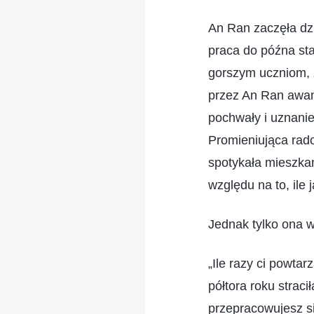
An Ran zaczęła dzi
praca do późna sta
gorszym uczniom, ż
przez An Ran awan
pochwały i uznanie 
Promieniująca rad
spotykała mieszkań
względu na to, ile 
Jednak tylko ona wi
„Ile razy ci powta
półtora roku straci
przepracowujesz s