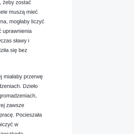
, żeby zostać
iele muszą mieć
na, mogłaby liczyć
ć uprawnienia
czas sławy i
ziła się bez
j miałaby przerwę
zeniach. Dzieło
zgromadzeniach,
órej zawsze
 pracę. Pocieszała
niczyć w