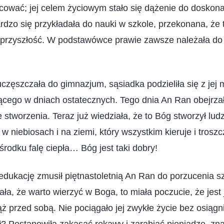
cować; jej celem życiowym stało się dążenie do doskonał
rdzo się przykładała do nauki w szkole, przekonana, że t
 przyszłość. W podstawówce prawie zawsze należała do n
 uczęszczała do gimnazjum, sąsiadka podzieliła się z je
go w dniach ostatecznych. Tego dnia An Ran obejrza
 stworzenia. Teraz już wiedziała, że to Bóg stworzył ludzi
 niebiosach i na ziemi, który wszystkim kieruje i troszc
rodku falę ciepła… Bóg jest taki dobry!
edukację zmusił piętnastoletnią An Ran do porzucenia sz
ała, że warto wierzyć w Boga, to miała poczucie, że jest
ż przed sobą. Nie pociągało jej zwykłe życie bez osiągni