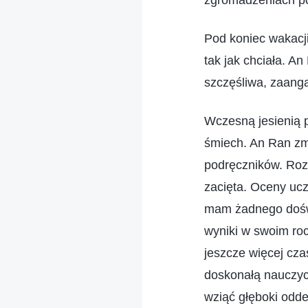
zgromadzeniach pod
Pod koniec wakacji
tak jak chciała. A
szczęśliwa, zaanga
Wczesną jesienią p
śmiech. An Ran zm
podręczników. Rozm
zacięta. Oceny uc
mam żadnego doświ
wyniki w swoim roc
jeszcze więcej czas
doskonałą nauczyci
wziąć głęboki odde