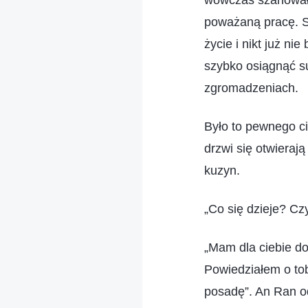
wówczas szanował?
poważaną pracę. Są
życie i nikt już ni
szybko osiągnąć su
zgromadzeniach.
Było to pewnego ci
drzwi się otwieraj
kuzyn.
„Co się dzieje? Cz
„Mam dla ciebie do
Powiedziałem o tobi
posadę”. An Ran od