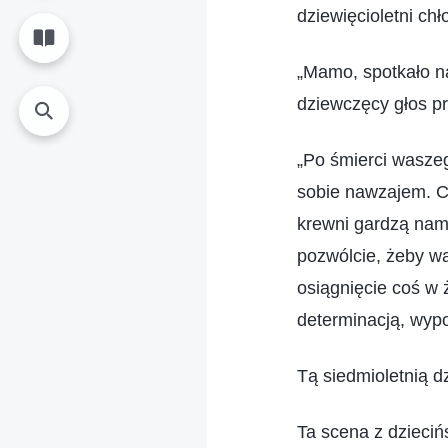
dziewięcioletni chł
„Mamo, spotkało na
dziewczęcy głos p
„Po śmierci waszeg
sobie nawzajem. C
krewni gardzą nami
pozwólcie, żeby w
osiągnięcie coś w ż
determinacją, wypo
Tą siedmioletnią 
Ta scena z dzieciń