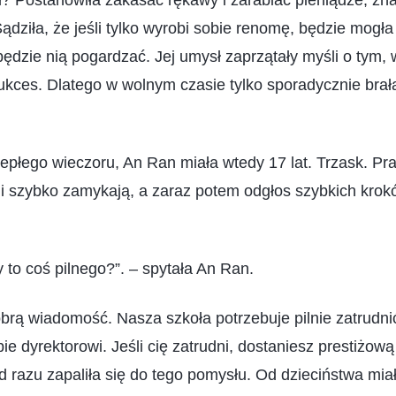
 Postanowiła zakasać rękawy i zarabiać pieniądze, zna
dziła, że jeśli tylko wyrobi sobie renomę, będzie mogł
e będzie nią pogardzać. Jej umysł zaprzątały myśli o tym,
kces. Dlatego w wolnym czasie tylko sporadycznie brał
epłego wieczoru, An Ran miała wtedy 17 lat. Trzask. Pra
ą i szybko zamykają, a zaraz potem odgłos szybkich krokó
y to coś pilnego?”. – spytała An Ran.
brą wiadomość. Nasza szkoła potrzebuje pilnie zatrudnić
e dyrektorowi. Jeśli cię zatrudni, dostaniesz prestiżową
 razu zapaliła się do tego pomysłu. Od dzieciństwa miał