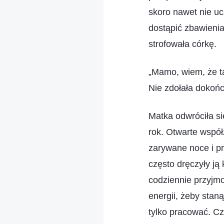
skoro nawet nie u
dostąpić zbawienia
strofowała córkę.
„Mamo, wiem, że ta
Nie zdołała dokońc
Matka odwróciła si
rok. Otwarte wspó
zarywane noce i p
często dręczyły ją
codziennie przyjmo
energii, żeby stan
tylko pracować. C