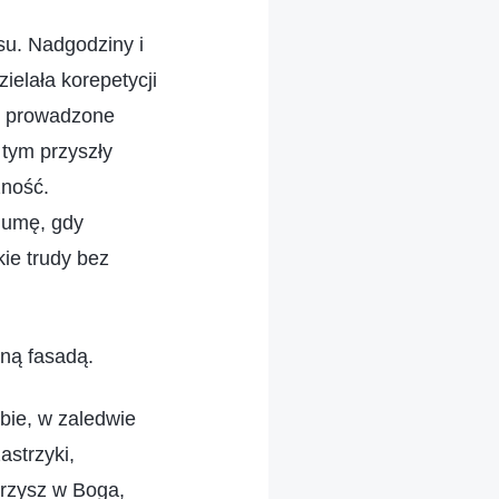
su. Nadgodziny i
ielała korepetycji
sy prowadzone
tym przyszły
żność.
dumę, gdy
ie trudy bez
nną fasadą.
ebie, w zaledwie
astrzyki,
erzysz w Boga,