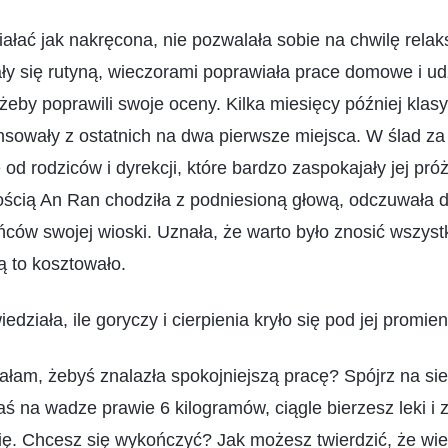
ałać jak nakręcona, nie pozwalała sobie na chwilę relak
ły się rutyną, wieczorami poprawiała prace domowe i udz
eby poprawili swoje oceny. Kilka miesięcy później kla
sowały z ostatnich na dwa pierwsze miejsca. W ślad za 
od rodziców i dyrekcji, które bardzo zaspokajały jej pró
ością An Ran chodziła z podniesioną głową, odczuwała 
ców swojej wioski. Uznała, że warto było znosić wszystk
ją to kosztowało.
edziała, ile goryczy i cierpienia kryło się pod jej promie
rzałam, żebyś znalazła spokojniejszą pracę? Spójrz na si
łaś na wadze prawie 6 kilogramów, ciągle bierzesz leki i z
ię. Chcesz się wykończyć? Jak możesz twierdzić, że wi