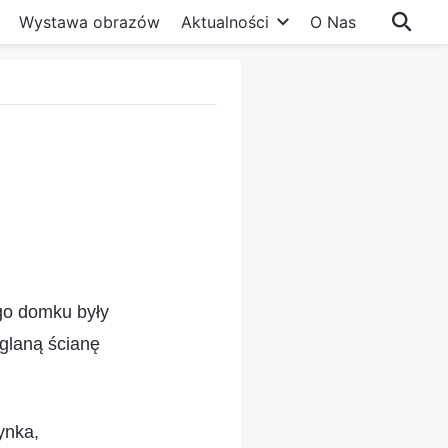
Wystawa obrazów
Aktualności
O Nas
ego domku były
eglaną ścianę
ynka,