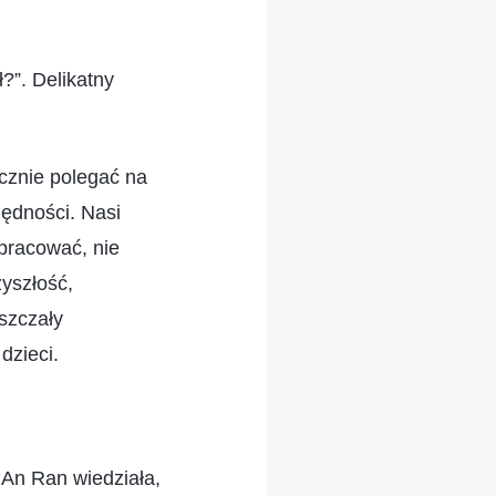
?”. Delikatny
ącznie polegać na
ędności. Nasi
 pracować, nie
yszłość,
yszczały
dzieci.
 An Ran wiedziała,