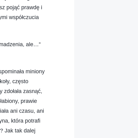
sz pojąć prawdę i
nymi współczucia
omadzenia, ale…”
wspominała miniony
oły, często
y zdołała zasnąć,
łabiony, prawie
ała ani czasu, ani
a, która potrafi
 Jak tak dalej