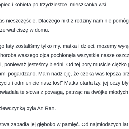
opiec i kobieta po trzydziestce, mieszkanka wsi.
s nieszczęście. Dlaczego nikt z rodziny nam nie pomógł
rzerwał ciszę w domu.
o taty zostaliśmy tylko my, matka i dzieci, możemy wył
horoba waszego ojca pochłonęła wszystkie nasze oszcz
, ponieważ jesteśmy biedni. Od tej pory musicie ciężko
ami pogardzano. Mam nadzieję, że czeka was lepsza prz
yciu i odmienicie nasz los!” Matka otarła łzy, jej oczy bł
wiadała te słowa z powagą, patrząc na dwójkę młodych 
dziewczynką była An Ran.
stwa zapadła jej głęboko w pamięć. Od najmłodszych lat