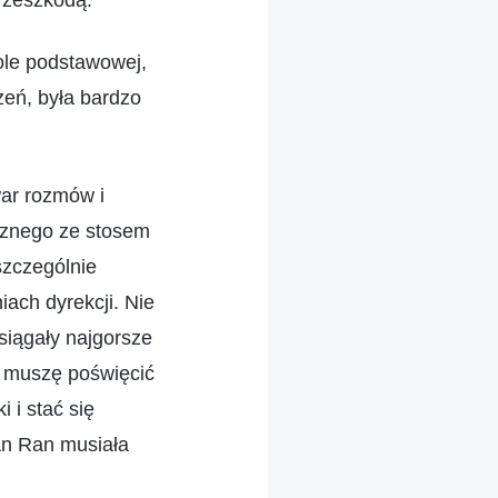
rzeszkodą.
ole podstawowej,
zeń, była bardzo
war rozmów i
cznego ze stosem
szczególnie
ach dyrekcji. Nie
siągały najgorsze
, muszę poświęcić
 i stać się
An Ran musiała