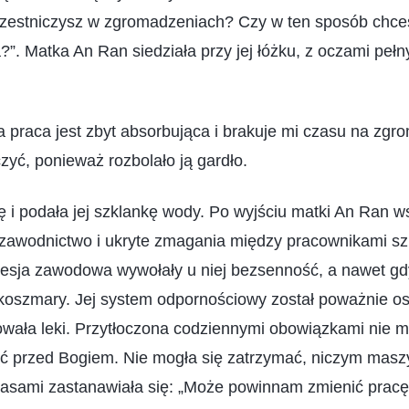
czestniczysz w zgromadzeniach? Czy w ten sposób chce
?”. Matka An Ran siedziała przy jej łóżku, z oczami peł
 praca jest zbyt absorbująca i brakuje mi czasu na zgr
zyć, ponieważ rozbolało ją gardło.
ę i podała jej szklankę wody. Po wyjściu matki An Ran 
łzawodnictwo i ukryte zmagania między pracownikami szk
resja zawodowa wywołały u niej bezsenność, a nawet gd
 koszmary. Jej system odpornościowy został poważnie os
wała leki. Przytłoczona codziennymi obowiązkami nie mi
ąć przed Bogiem. Nie mogła się zatrzymać, niczym maszyn
zasami zastanawiała się: „Może powinnam zmienić pracę?