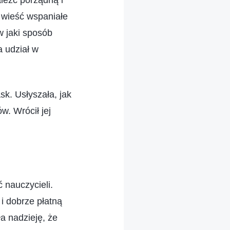
leźć porządną i
a wieść wspaniałe
 w jaki sposób
a udział w
sk. Usłyszała, jak
w. Wrócił jej
 nauczycieli.
 i dobrze płatną
a nadzieję, że