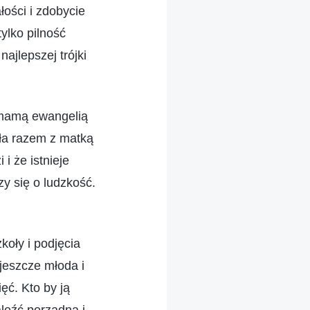
ości i zdobycie
ylko pilność
ajlepszej trójki
j mamą ewangelią
ła razem z matką
 i że istnieje
zy się o ludzkość.
koły i podjęcia
 jeszcze młoda i
ęć. Kto by ją