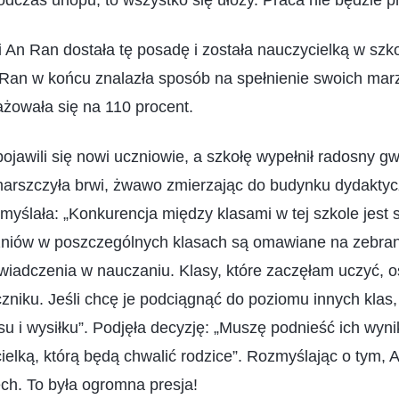
czas urlopu, to wszystko się ułoży. Praca nie będzie p
 An Ran dostała tę posadę i została nauczycielką w szk
n Ran w końcu znalazła sposób na spełnienie swoich mar
żowała się na 110 procent.
ojawili się nowi uczniowie, a szkołę wypełnił radosny g
arszczyła brwi, żwawo zmierzając do budynku dydakty
yślała: „Konkurencja między klasami w tej szkole jest 
zniów w poszczególnych klasach są omawiane na zebrani
adczenia w nauczaniu. Klasy, które zaczęłam uczyć, o
zniku. Jeśli chcę je podciągnąć do poziomu innych klas
u i wysiłku”. Podjęła decyzję: „Muszę podnieść ich wyniki
elką, którą będą chwalić rodzice”. Rozmyślając o tym, 
ch. To była ogromna presja!