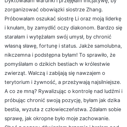
Dyktowałam warunki i przejęłam inicjatywę, by
zorganizować obowiązki siostrze Zhang.
Próbowałam oszukać siostrę Li oraz moją liderkę
i knułam, by zamydlić oczy diakonom. Bardzo się
starałam i wytężałam swój umysł, by chronić
własną sławę, fortunę i status. Jakże samolubna,
nikczemna i podstępna byłam! To sprawiło, że
pomyślałam o dzikich bestiach w królestwie
zwierząt. Walczą i zabijają się nawzajem o
terytorium i żywność, a przeżywają najsilniejsze.
A co ze mną? Rywalizując o kontrolę nad ludźmi i
próbując chronić swoją pozycję, byłam jak dzika
bestia, wyzuta z człowieczeństwa. Zdałam sobie
sprawę, jak okropne było moje zachowanie.