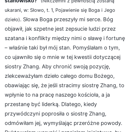
stanowisko?
”
(Nikczemni z pewnością zostaną
ukarani, w: Słowo, t. 1, Pojawienie się Boga i Jego
. Słowa Boga przeszyły mi serce. Bóg
dzieło)
objawił, jak szpetne jest zepsucie ludzi przez
szatana i konflikty między nimi o sławę i fortunę
– właśnie taki był mój stan. Pomyślałam o tym,
co ujawniło się o mnie w tej kwestii dotyczącej
siostry Zhang. Aby chronić swoją pozycję,
zlekceważyłam dzieło całego domu Bożego,
obawiając się, że jeśli stracimy siostrę Zhang, to
wpłynie to na pracę naszego kościoła, a ja
przestanę być liderką. Dlatego, kiedy
przywódczyni poprosiła o siostrę Zhang,
odmówiłam jej, wymyślając przeróżne powody.