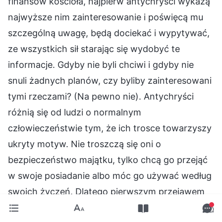
finansów kościoła, najpierw antychryści wykażą
najwyższe nim zainteresowanie i poświęcą mu
szczególną uwagę, będą dociekać i wypytywać,
ze wszystkich sił starając się wydobyć te
informacje. Gdyby nie byli chciwi i gdyby nie
snuli żadnych planów, czy byliby zainteresowani
tymi rzeczami? (Na pewno nie). Antychryści
różnią się od ludzi o normalnym
człowieczeństwie tym, że ich trosce towarzyszy
ukryty motyw. Nie troszczą się oni o
bezpieczeństwo majątku, tylko chcą go przejąć
w swoje posiadanie albo móc go używać według
swoich życzeń. Dlatego pierwszym przejawem
tego, że antychryści kontrolują finanse kościoła,