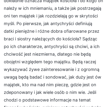
dokładnie oznacza majątek kościoła i do kogo on
należy w ich mniemaniu, a także jak postrzegają
oni ten majątek i jak rozdzielają go w skrytości
myśli. Po pierwsze, jak antychryści definiują
datki pieniężne i różne dobra ofiarowane przez
braci i siostry należących do kościoła? Sądząc
po ich charakterze, antychryści są chciwi, a ich
chciwość jest niezmierna, dlatego nie będą
obojętni względem tego majątku. Będą raczej
wykazywać żywe zainteresowanie i z ogromną
uwagą będą badać i sondować, jak duży jest ów
majątek, kto ma nad nim pieczę, gdzie jest on
zdeponowany i jak wiele osób o nim wie. Jeśli
chodzi o podstawowe informacje na temat