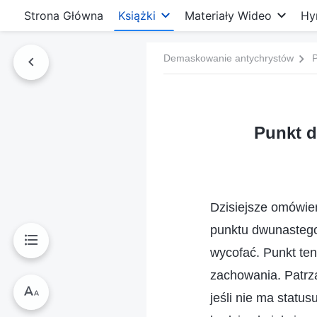
Strona Główna
Książki
Materiały Wideo
Hy
Demaskowanie antychrystów
P
Punkt d
Dzisiejsze omówie
punktu dwunastego:
wycofać. Punkt ten
zachowania. Patrz
jeśli nie ma status