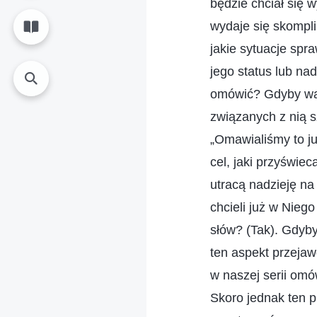
będzie chciał się 
wydaje się skompli
jakie sytuacje spr
jego status lub na
omówić? Gdyby was
związanych z nią s
„Omawialiśmy to już
cel, jaki przyświe
utracą nadzieję na
chcieli już w Niego
słów? (Tak). Gdyby
ten aspekt przeja
w naszej serii omó
Skoro jednak ten p