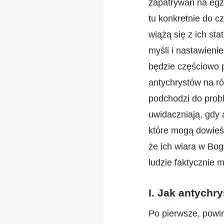
zapatrywań na egz
tu konkretnie do c
wiążą się z ich st
myśli i nastawien
będzie częściowo 
antychrystów na ró
podchodzi do probl
uwidaczniają, gdy a
które mogą dowieść
że ich wiara w Bog
ludzie faktycznie m
I. Jak antychr
Po pierwsze, powinniśmy przyjrzeć się temu, jak zachowują się antychryści, gdy są przycinani, jak reagują na takie sytuacje, jakie mają nastawienie, myśli i zapatrywania względem przycinania oraz, w szczególności, co mówią i co robią – te kwestie wymagają szczegółowej analizy. Omawialiśmy już dość obszernie tematy związane z przycinaniem; jest to popularny temat, z którym wszyscy jesteście dobrze zaznajomieni. Większość ludzi doświadcza jakiejś przemiany dopiero po kilkukrotnym przycięciu – są w stanie dążyć do prawdy i podejmować działania zgodnie z zasadami, wykonując swój obowiązek, i dopiero wtedy ich wiara zyskuje nowy początek i zmienia się na lepsze. Można powiedzieć, że każde surowe przycięcie odciska piętno w sercu człowieka i pozostawia po sobie niezatarte wspomnienie. Oczywiście u antychrystów też pozostawia to niezatarte wspomnienie, ale na czym polega różnica? Nastawienie antychrystów i rozmaite powiązane z tym przejawy, a także ich myśli, zapatrywania, idee i tym podobne rzeczy, które wynikają z takiej sytuacji, są inne niż w przypadku zwykłego człowieka. Kiedy ktoś przycina antychrysta, pierwszą jego reakcją jest płynące z głębi serca stawianie oporu i odrzucenie. Antychryst z tym walczy. Dlaczego tak robi? Dzieje się tak dlatego, że antychryści, z samej swojej naturoistoty, czują niechęć do prawdy, nienawidzą jej i wcale jej nie akceptują. Naturalnie, esencja i usposobienie antychrysta uniemożliwiają mu przyznanie się do własnych błędów lub do własnego skażonego usposobienia. Opierając się na tych dwóch faktach, możemy powiedzieć, że postawa antychrysta wobec przycinania go polega na całkowitym i kompletnym odrzuceniu i kontestacji. Antychryści nienawidzą tego, opierają się temu z głębi serca i nie mają za grosz akceptacji lub uległości, a tym bardziej jakiejkolwiek prawdziwej refleksji czy skruchy. Kiedy antychryst jest przycinany, nie zaprząta sobie głowy tym, kto dokonuje przycinania, czego dotyczy to przycinanie, w jakim stopniu ponosi on winę za daną sprawę, jak rażący jest jego błąd, ile zła popełnił lub jakie konsekwencje dla pracy kościoła spowodowało to zło. Dla antychrysta ten, kto go przycina, uwziął się na niego albo doszukuje się błędów, aby go dręczyć. Antychryst może nawet pomyśleć, że jest właśnie zastraszany i p