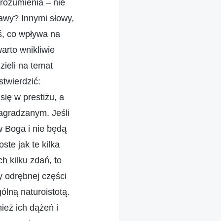
rozumienia – nie
jawy? Innymi słowy,
ś, co wpływa na
arto wnikliwie
ieli na temat
twierdzić:
się w prestiżu, a
nagradzanym. Jeśli
w Boga i nie będą
ste jak te kilka
h kilku zdań, to
y odrębnej części
ólną naturoistotą.
ież ich dążeń i