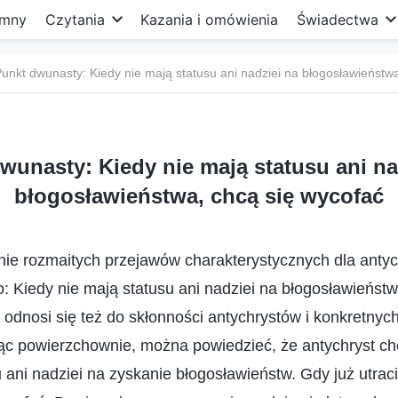
mny
Czytania
Kazania i omówienia
Świadectwa
unkt dwunasty: Kiedy nie mają statusu ani nadziei na błogosławieństw
wunasty: Kiedy nie mają statusu ani na
błogosławieństwa, chcą się wycofać
nie rozmaitych przejawów charakterystycznych dla anty
 Kiedy nie mają statusu ani nadziei na błogosławieństw
 odnosi się też do skłonności antychrystów i konkretnyc
ąc powierzchownie, można powiedzieć, że antychryst ch
u ani nadziei na zyskanie błogosławieństw. Gdy już utraci