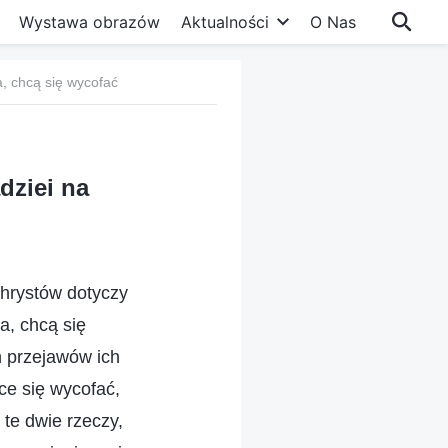
Wystawa obrazów
Aktualności
O Nas
a, chcą się wycofać
dziei na
chrystów dotyczy
a, chcą się
h przejawów ich
ce się wycofać,
 te dwie rzeczy,