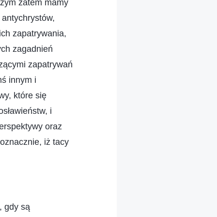
Z czym zatem mamy
 antychrystów,
ich zapatrywania,
ych zagadnień
czącymi zapatrywań
mś innym i
y, które się
osławieństw, i
perspektywy oraz
oznacznie, iż tacy
 które nie akceptuje prawdy? Czyż nie jest to odczuwanie do niej niechęci? Dokładnie o to chodzi. Prosty akt przycięcia, sam w sobie, jest czymś łatwym do zaakceptowania. Po pierwsze, ten, kto przycina, nie kieruje się żadną złą wolą; po drugie, biorąc pod uwagę sprawy, w odniesieniu do których antychryści są przycinani, jest czymś pewnym, że postąpili oni wbrew ustaleniom domu Bożego i wbrew prawdozasadom, że w ich działaniach doszło do pomyłki lub niedopatrzenia i to właśnie zakłóciło i zaburzyło pracę kościoła. Antychryści są przycinani z powodu skażenia ich ludzkiej woli, z powodu ich zepsutego usposobienia, a także ponieważ postępują lekkomyślnie, nie pojmując prawdozasad. To jest coś zupełnie normalnego. Na całym świecie każda duża organizacja, każda grupa bądź firma ma swoje reguły i regulaminy, a każdy, kto narusza te reguły i regulaminy, musi być ukarany i trzymany w ryzach. Jest to całkiem normalne i właściwe. Jedn