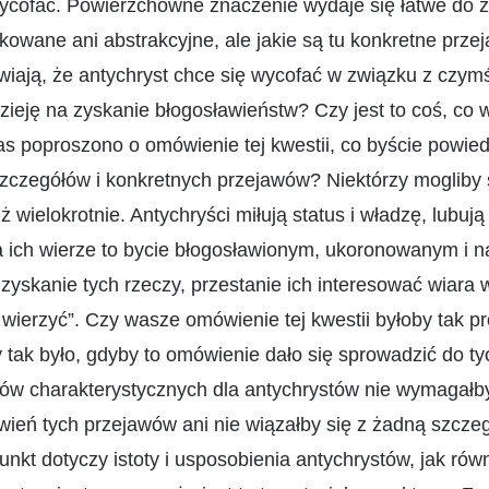
wycofać. Powierzchowne znaczenie wydaje się łatwe do z
kowane ani abstrakcyjne, ale jakie są tu konkretne prze
awiają, że antychryst chce się wycofać w związku z czym
dzieję na zyskanie błogosławieństw? Czy jest to coś, co w
 poproszono o omówienie tej kwestii, co byście powiedz
zczegółów i konkretnych przejawów? Niektórzy mogliby s
 wielokrotnie. Antychryści miłują status i władzę, lubują 
ca ich wierze to bycie błogosławionym, ukoronowanym i 
 zyskanie tych rzeczy, przestanie ich interesować wiara 
 wierzyć”. Czy wasze omówienie tej kwestii byłoby tak pro
 tak było, gdyby to omówienie dało się sprowadzić do tyc
wów charakterystycznych dla antychrystów nie wymagałb
wień tych przejawów ani nie wiązałby się z żadną szczeg
unkt dotyczy istoty i usposobienia antychrystów, jak równ