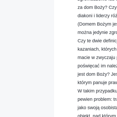
za dom Boży? Czy 
diakoni i liderzy 
(Domem Bożym jest 
można jedynie zgro
Czy te dwie definic
kazaniach, których 
macie w zwyczaju p
poświęcać im należ
jest dom Boży? Jeś
którym panuje praw
W takim przypadku 
pewien problem: tr
jako swoją osobist
obiekt, nad którym