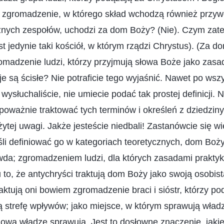
zgromadzenie, w którego skład wchodzą również przywó
różnych zespołów, uchodzi za dom Boży? (Nie). Czym za
jedynie taki kościół, w którym rządzi Chrystus). (Za 
madzenie ludzi, którzy przyjmują słowa Boże jako zasady
je są ścisłe? Nie potraficie tego wyjaśnić. Nawet po wsz
wysłuchaliście, nie umiecie podać tak prostej definicji. 
oważnie traktować tych terminów i określeń z dziedziny
ytej uwagi. Jakże jesteście niedbali! Zastanówcie się w
li definiować go w kategoriach teoretycznych, dom Boży
da; zgromadzeniem ludzi, dla których zasadami praktyk
to, że antychryści traktują dom Boży jako swoją osobis
aktują oni bowiem zgromadzenie braci i sióstr, którzy p
ą strefę wpływów; jako miejsce, w którym sprawują władz
 ową władzę sprawują. Jest to dosłowne znaczenie, jak