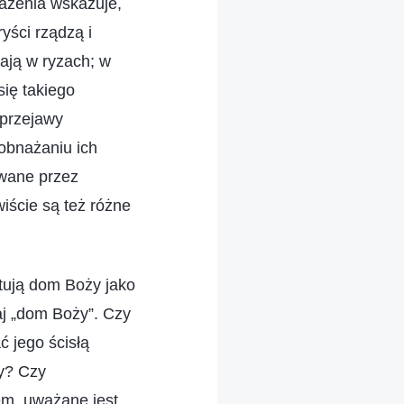
ażenia wskazuje,
yści rządzą i
mają w ryzach; w
się takiego
 przejawy
obnażaniu ich
owane przez
iście są też różne
stują dom Boży jako
aj „dom Boży”. Czy
 jego ścisłą
ży? Czy
em, uważane jest