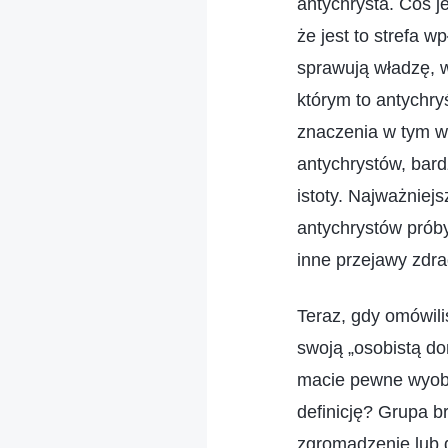
antychrysta. Coś 
że jest to strefa w
sprawują władzę, w
którym to antychry
znaczenia w tym w
antychrystów, bar
istoty. Najważnie
antychrystów próby
inne przejawy zdra
Teraz, gdy omówili
swoją „osobistą d
macie pewne wyobr
definicję? Grupa b
zgromadzenie lub 