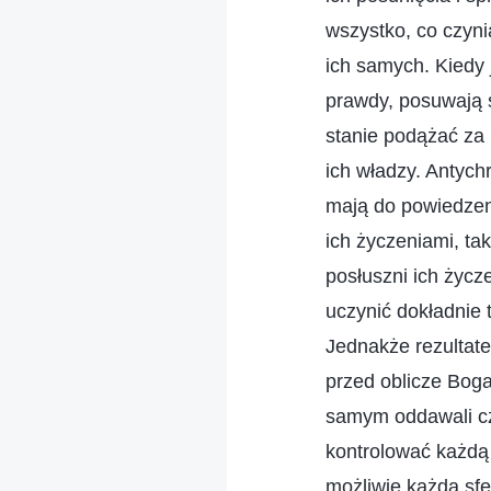
wszystko, co czyn
ich samych. Kiedy 
prawdy, posuwają s
stanie podążać za 
ich władzy. Antych
mają do powiedzenia
ich życzeniami, ta
posłuszni ich życz
uczynić dokładnie 
Jednakże rezultatem
przed oblicze Boga
samym oddawali cze
kontrolować każdą 
możliwie każdą sfe