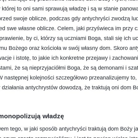
 której to oni sami sprawują władzę i są w stanie panow
przed swoje oblicze, podczas gdy antychryści zwodzą lu
ed swe własne oblicze. Celem, jaki przyświeca im przy c
prawienie, by ci, którzy są uczniami Boga, stali się ich u
omu Bożego oraz kościoła w swój własny dom. Skoro ant
cje i istotę, to jakie ich konkretne przejawy i zachowan
stami, że są nieprzyjaciółmi Boga, że są demonami i sz
 następnej kolejności szczegółowo przeanalizujemy to, 
 działania antychrystów dowodzą, że traktują oni dom B
 monopolizują władzę
m tego, w jaki sposób antychryści traktują dom Boży ja