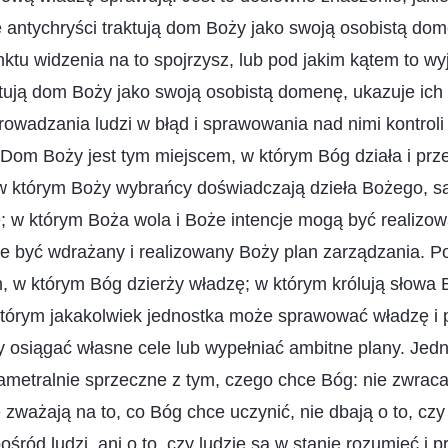
e antychryści traktują dom Boży jako swoją osobistą do
nktu widzenia na to spojrzysz, lub pod jakim kątem to wy
ktują dom Boży jako swoją osobistą domenę, ukazuje ich n
rowadzania ludzi w błąd i sprawowania nad nimi kontroli
 Dom Boży jest tym miejscem, w którym Bóg działa i pr
 w którym Boży wybrańcy doświadczają dzieła Bożego, są
e; w którym Boża wola i Boże intencje mogą być realizo
e być wdrażany i realizowany Boży plan zarządzania.
, w którym Bóg dzierży władzę; w którym królują słowa 
 którym jakakolwiek jednostka może sprawować władzę i
y osiągać własne cele lub wypełniać ambitne plany. Jedn
diametralnie sprzeczne z tym, czego chce Bóg: nie zwrac
e zważają na to, co Bóg chce uczynić, nie dbają o to, cz
ośród ludzi, ani o to, czy ludzie są w stanie rozumieć i