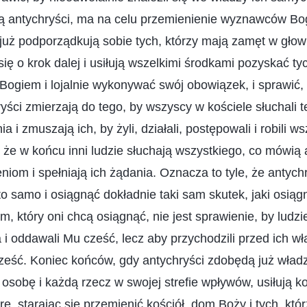
ią antychryści, ma na celu przemienienie wyznawców 
już podporządkują sobie tych, którzy mają zamęt w głowi
ię o krok dalej i usiłują wszelkimi środkami pozyskać ty
Bogiem i lojalnie wykonywać swój obowiązek, i sprawić, 
ryści zmierzają do tego, by wszyscy w kościele słuchali t
 i zmuszają ich, by żyli, działali, postępowali i robili w
k że w końcu inni ludzie słuchają wszystkiego, co mówią 
eniom i spełniają ich żądania. Oznacza to tyle, że antych
to samo i osiągnąć dokładnie taki sam skutek, jaki osią
, który oni chcą osiągnąć, nie jest sprawienie, by ludzi
 i oddawali Mu cześć, lecz aby przychodzili przed ich wł
ść. Koniec końców, gdy antychryści zdobędą już władzę
osobę i każdą rzecz w swojej strefie wpływów, usiłują k
rę, starając się przemienić kościół, dom Boży i tych, któ