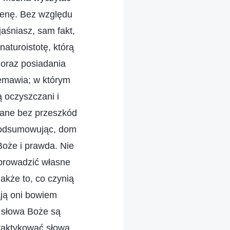
menę. Bez względu
jaśniasz, sam fakt,
aturoistotę, którą
 oraz posiadania
zemawia; w którym
 oczyszczani i
wane bez przeszkód
 Podsumowując, dom
Boże i prawda. Nie
 prowadzić własne
akże to, co czynią
ają oni bowiem
y słowa Boże są
 praktykować słowa