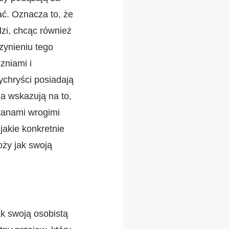
ać. Oznacza to, że
dzi, chcąc również
zynieniu tego
czniami i
ychryści posiadają
ia wskazują na to,
atanami wrogimi
jakie konkretnie
oży jak swoją
k swoją osobistą