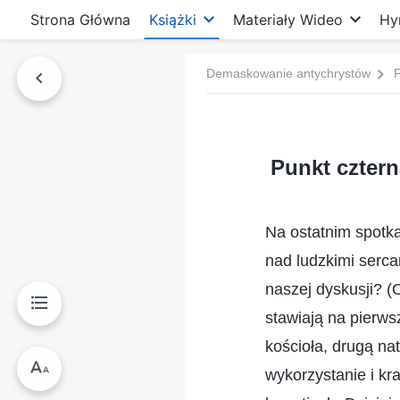
Strona Główna
Książki
Materiały Wideo
Hy
Demaskowanie antychrystów
P
Punkt cztern
Na ostatnim spotka
nad ludzkimi serca
naszej dyskusji? (
stawiają na pierw
kościoła, drugą na
wykorzystanie i kr