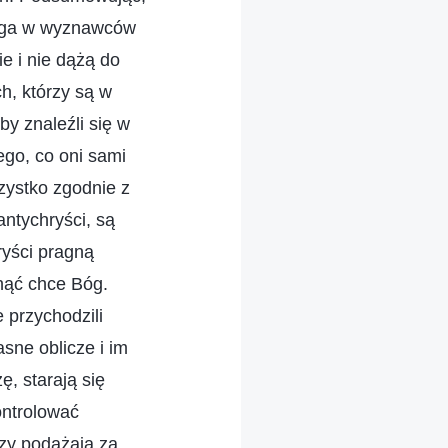
Boga w wyznawców
e i nie dążą do
ch, którzy są w
by znaleźli się w
ego, co oni sami
szystko zgodnie z
antychryści, są
ryści pragną
gnąć chce Bóg.
e przychodzili
asne oblicze i im
, starają się
ontrolować
rzy podążają za