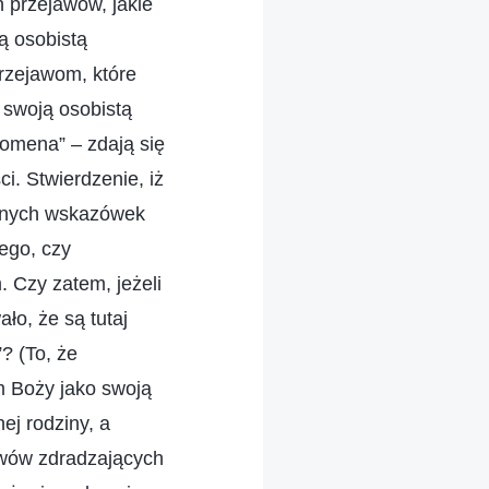
 przejawów, jakie
ą osobistą
rzejawom, które
 swoją osobistą
domena” – zdają się
i. Stwierdzenie, iż
adnych wskazówek
ego, czy
 Czy zatem, jeżeli
ło, że są tutaj
? (To, że
om Boży jako swoją
ej rodziny, a
jawów zdradzających