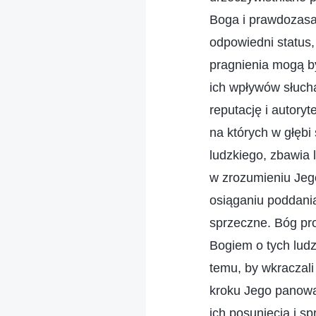
Boga i prawdozasad
odpowiedni status,
pragnienia mogą być
ich wpływów słucha 
reputację i autoryt
na których w głębi
ludzkiego, zbawia l
w zrozumieniu Jeg
osiąganiu poddania
sprzeczne. Bóg pro
Bogiem o tych ludz
temu, by wkraczali
kroku Jego panowan
ich posunięcia i s