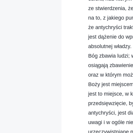
ze stwierdzenia, ż
na to, z jakiego pu
że antychryści tra
jest dążenie do wp
absolutnej władzy.
Bóg zbawia ludzi;
osiągają zbawieni
oraz w którym moż
Boży jest miejscem
jest to miejsce, w
przedsięwzięcie, b
antychryści, jest 
uwagi i w ogóle ni
urzeczywistniane p