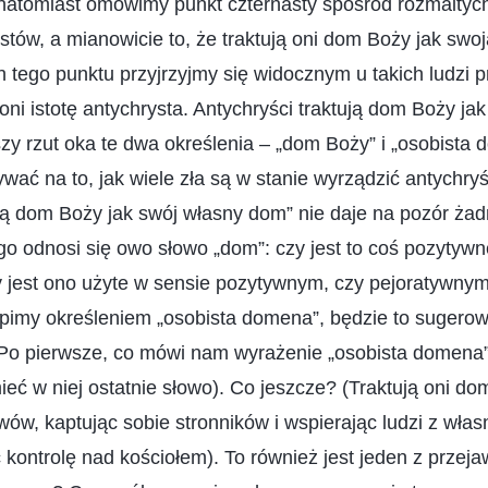
 natomiast omówimy punkt czternasty spośród rozmaitych
stów, a mianowicie to, że traktują oni dom Boży jak swoj
tego punktu przyjrzyjmy się widocznym u takich ludzi p
ni istotę antychrysta. Antychryści traktują dom Boży jak
y rzut oka te dwa określenia – „dom Boży” i „osobista 
wać na to, jak wiele zła są w stanie wyrządzić antychryśc
tują dom Boży jak swój własny dom” nie daje na pozór ż
go odnosi się owo słowo „dom”: czy jest to coś pozytywn
 jest ono użyte w sensie pozytywnym, czy pejoratywnym.
pimy określeniem „osobista domena”, będzie to sugerowa
o pierwsze, co mówi nam wyrażenie „osobista domena”
ieć w niej ostatnie słowo). Co jeszcze? (Traktują oni d
wów, kaptując sobie stronników i wspierając ludzi z własn
 kontrolę nad kościołem). To również jest jeden z prze