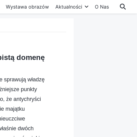
Wystawa obrazów
Aktualności
O Nas
obistą domenę
że sprawują władzę
ażniejsze punkty
o, że antychryści
ie majątku
 nieuczciwe
 właśnie dwóch