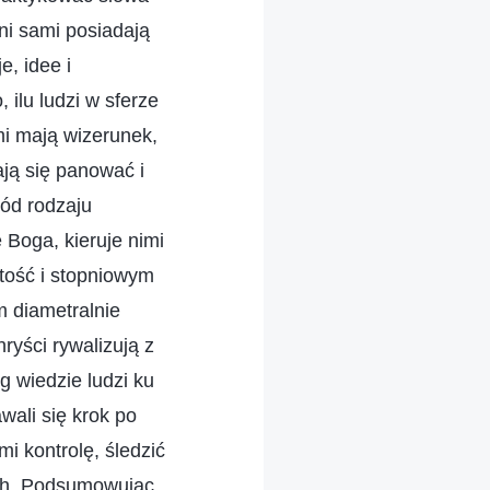
ni sami posiadają
e, idee i
 ilu ludzi w sferze
ami mają wizerunek,
ają się panować i
ród rodzaju
e Boga, kieruje nimi
tość i stopniowym
m diametralnie
ryści rywalizują z
g wiedzie ludzi ku
wali się krok po
i kontrolę, śledzić
ych. Podsumowując,