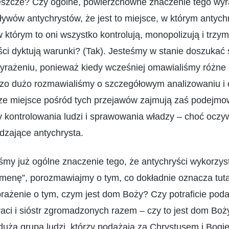
jeszcze? Czy ogólne, powierzchowne znaczenie tego wyr
pływów antychrystów, że jest to miejsce, w którym antychr
 którym to oni wszystko kontrolują, monopolizują i trzy
ści dyktują warunki? (Tak). Jesteśmy w stanie doszukać 
yrażeniu, ponieważ kiedy wcześniej omawialiśmy różne
dzo dużo rozmawialiśmy o szczegółowym analizowaniu i 
jsze miejsce pośród tych przejawów zajmują zaś podejm
 kontrolowania ludzi i sprawowania władzy – choć oczyw
dzające antychrysta.
śmy już ogólne znaczenie tego, że antychryści wykorzy
omenę”, porozmawiajmy o tym, co dokładnie oznacza tut
ażenie o tym, czym jest dom Boży? Czy potraficie podać
raci i sióstr zgromadzonych razem – czy to jest dom Bo
duża grupa ludzi, którzy podążają za Chrystusem i Bogi