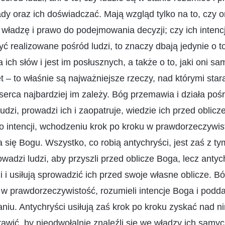
y oraz ich doświadczać. Mają wzgląd tylko na to, czy o
 władzę i prawo do podejmowania decyzji; czy ich intencj
 realizowane pośród ludzi, to znaczy dbają jedynie o to,
ich słów i jest im posłusznych, a także o to, jaki oni s
et – to właśnie są najważniejsze rzeczy, nad którymi star
 serca najbardziej im zależy. Bóg przemawia i działa poś
udzi, prowadzi ich i zaopatruje, wiedzie ich przed oblicz
o intencji, wchodzeniu krok po kroku w prawdorzeczywis
 się Bogu. Wszystko, co robią antychryści, jest zaś z ty
wadzi ludzi, aby przyszli przed oblicze Boga, lecz antych
i i usiłują sprowadzić ich przed swoje własne oblicze. Bó
 w prawdorzeczywistość, rozumieli intencje Boga i podda
iu. Antychryści usiłują zaś krok po kroku zyskać nad nim
prawić, by nieodwołalnie znaleźli się we władzy ich sam