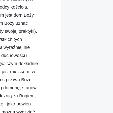
dcy kościoła,
tem jest dom Boży?
dom Boży uznać
 swojej praktyki).
ystkich tych
Najwyraźniej nie
 duchowości i
ięc: czym dokładnie
 jest miejscem, w
i są słowa Boże.
tą domenę, stanowi
odążają za Bogiem,
ę i jako pewien
ie można wyczytać