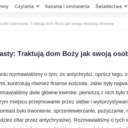
mny
Czytania
Kazania i omówienia
Świadectwa
unkt czternasty: Traktują dom Boży jak swoją osobistą domenę
asty: Traktują dom Boży jak swoją os
niu rozmawialiśmy o tym, że antychryści, oprócz tego, 
mi, kontrolują również finanse kościoła. Jakie były najw
Omawialiśmy dwie główne kwestie: pierwszą z nich było t
szym miejscu przejmowanie przez siebie i wykorzystywan
tomiast było trwonienie, sprzeniewierzanie, pożyczanie,
adzież ofiar przez antychrystów). Rozmawialiśmy o tych