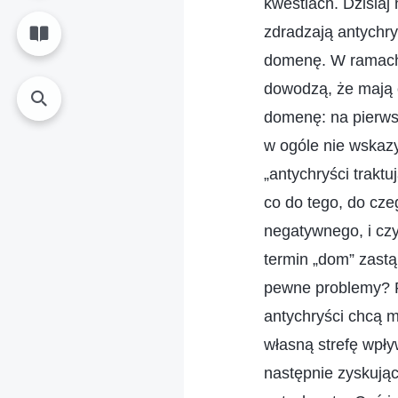
kwestiach. Dzisiaj
zdradzają antychry
domenę. W ramach 
dowodzą, że mają o
domenę: na pierwsz
w ogóle nie wskazy
„antychryści trak
co do tego, do cze
negatywnego, i czy
termin „dom” zastą
pewne problemy? P
antychryści chcą m
własną strefę wpły
następnie zyskując