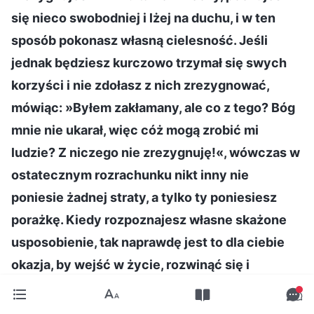
się nieco swobodniej i lżej na duchu, i w ten
sposób pokonasz własną cielesność. Jeśli
jednak będziesz kurczowo trzymał się swych
korzyści i nie zdołasz z nich zrezygnować,
mówiąc: »Byłem zakłamany, ale co z tego? Bóg
mnie nie ukarał, więc cóż mogą zrobić mi
ludzie? Z niczego nie zrezygnuję!«, wówczas w
ostatecznym rozrachunku nikt inny nie
poniesie żadnej straty, a tylko ty poniesiesz
porażkę. Kiedy rozpoznajesz własne skażone
usposobienie, tak naprawdę jest to dla ciebie
okazja, by wejść w życie, rozwinąć się i
zmienić; jest to szansa, abyś stanął przed
Bogiem i przyjął Jego nadzór, Jego osąd i