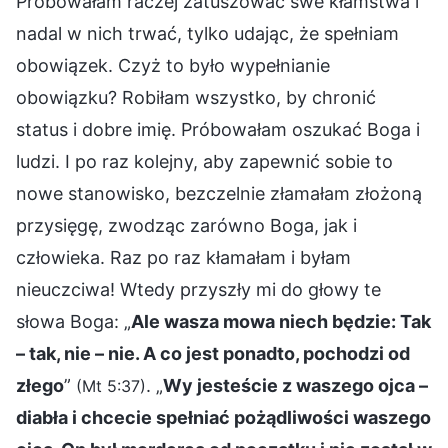
Próbowałam raczej zatuszować swe kłamstwa i
nadal w nich trwać, tylko udając, że spełniam
obowiązek. Czyż to było wypełnianie
obowiązku? Robiłam wszystko, by chronić
status i dobre imię. Próbowałam oszukać Boga i
ludzi. I po raz kolejny, aby zapewnić sobie to
nowe stanowisko, bezczelnie złamałam złożoną
przysięgę, zwodząc zarówno Boga, jak i
człowieka. Raz po raz kłamałam i byłam
nieuczciwa! Wtedy przyszły mi do głowy te
słowa Boga: „
Ale wasza mowa niech będzie: Tak
– tak, nie – nie. A co jest ponadto, pochodzi od
złego
”
. „
Wy jesteście z waszego ojca –
(Mt 5:37)
diabła i chcecie spełniać pożądliwości waszego