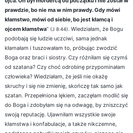
ojca. On był mordercą od początku i nie został w
prawdzie, bo nie ma w nim prawdy. Gdy mówi
kłamstwo, mówi od siebie, bo jest kłamcą i
ojcem kłamstwa
”
. Wiedziałam, że Bogu
(J 8:44)
podobają się ludzie uczciwi, sama jednak
kłamałam i tuszowałam to, próbując zwodzić
Boga oraz braci i siostry. Czy różniłam się czymś
od szatana? Czy choć odrobinę przypominałam
człowieka? Wiedziałam, że jeśli nie okażę
skruchy i się nie zmienię, skończę tak samo jak
szatan. Przepełniona lękiem, zaczęłam modlić się
do Boga i zdobyłam się na odwagę, by zniszczyć
swoją reputację. Ujawniłam wszystkie swoje
kłamstwa i konfabulacje, a także nikczemne,