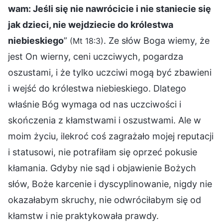
wam: Jeśli się nie nawrócicie i nie staniecie się
jak dzieci, nie wejdziecie do królestwa
niebieskiego
”
. Ze słów Boga wiemy, że
(Mt 18:3)
jest On wierny, ceni uczciwych, pogardza
oszustami, i że tylko uczciwi mogą być zbawieni
i wejść do królestwa niebieskiego. Dlatego
właśnie Bóg wymaga od nas uczciwości i
skończenia z kłamstwami i oszustwami. Ale w
moim życiu, ilekroć coś zagrażało mojej reputacji
i statusowi, nie potrafiłam się oprzeć pokusie
kłamania. Gdyby nie sąd i objawienie Bożych
słów, Boże karcenie i dyscyplinowanie, nigdy nie
okazałabym skruchy, nie odwróciłabym się od
kłamstw i nie praktykowała prawdy.