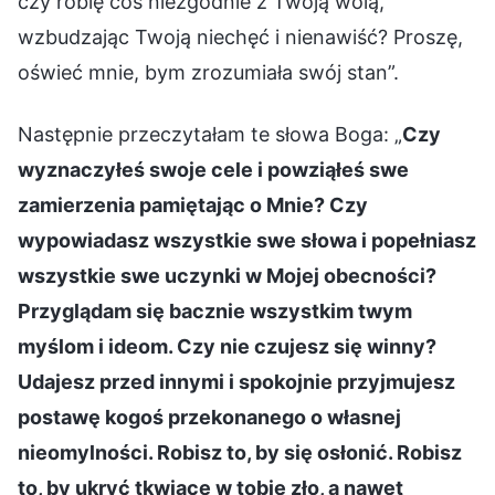
czy robię coś niezgodnie z Twoją wolą,
wzbudzając Twoją niechęć i nienawiść? Proszę,
oświeć mnie, bym zrozumiała swój stan”.
Następnie przeczytałam te słowa Boga: „
Czy
wyznaczyłeś swoje cele i powziąłeś swe
zamierzenia pamiętając o Mnie? Czy
wypowiadasz wszystkie swe słowa i popełniasz
wszystkie swe uczynki w Mojej obecności?
Przyglądam się bacznie wszystkim twym
myślom i ideom. Czy nie czujesz się winny?
Udajesz przed innymi i spokojnie przyjmujesz
postawę kogoś przekonanego o własnej
nieomylności. Robisz to, by się osłonić. Robisz
to, by ukryć tkwiące w tobie zło, a nawet