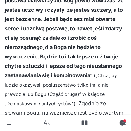
postawa ułatwia życie. Bóg powie wówczas, że
jesteś uczciwy i czysty, że jesteś szczery, a to
jest bezcenne. Jeżeli będziesz miał otwarte
serce i uczciwą postawę, to nawet jeśli zdarzy
ci się posunąć za daleko i zrobić coś
nierozsądnego, dla Boga nie będzie to
wykroczenie. Będzie to i tak lepsze niż twoje
chytre sztuczki i lepsze od tego nieustannego
zastanawiania się i kombinowania
”
(„Chcą, by
ludzie okazywali posłuszeństwo tylko im, a nie
prawdzie lub Bogu (Część druga)” w księdze
. Zgodnie ze
„Demaskowanie antychrystów”)
słowami Boga, najważniejsze jest być otwartym
w tym, jak podchodzimy do Boga i stwarzanych