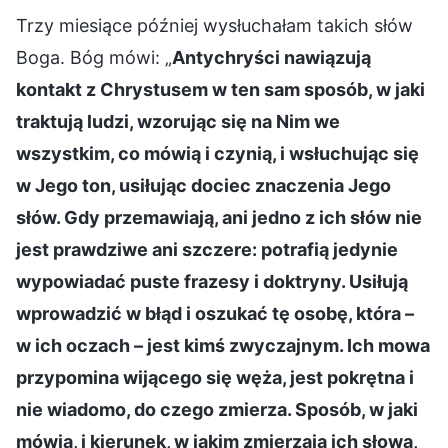
Trzy miesiące później wysłuchałam takich słów
Boga. Bóg mówi: „
Antychryści nawiązują
kontakt z Chrystusem w ten sam sposób, w jaki
traktują ludzi, wzorując się na Nim we
wszystkim, co mówią i czynią, i wsłuchując się
w Jego ton, usiłując dociec znaczenia Jego
słów. Gdy przemawiają, ani jedno z ich słów nie
jest prawdziwe ani szczere: potrafią jedynie
wypowiadać puste frazesy i doktryny. Usiłują
wprowadzić w błąd i oszukać tę osobę, która –
w ich oczach – jest kimś zwyczajnym. Ich mowa
przypomina wijącego się węża, jest pokrętna i
nie wiadomo, do czego zmierza. Sposób, w jaki
mówią, i kierunek, w jakim zmierzają ich słowa,