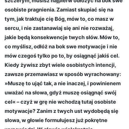
szczerym, musisz najpierw odłożyć na bok swe
osobiste pragnienia. Zamiast skupiać się na
tym, jak traktuje cię Bóg, mów to, co masz w
sercu, i nie zastanawiaj się ani nie rozważaj,
jakie będą konsekwencje twych słów. Mów to,
co myślisz, odłóż na bok swe motywacje i nie
mów czegoś tylko po to, by osiągnąć jakiś cel.
Kiedy żywisz zbyt wiele osobistych intencji,
zawsze przemawiasz w sposób wyrachowany:
»Muszę to ująć tak, a nie inaczej, i powinienem
uważać na słowa, gdyż muszę osiągnąć swój
cel« – czyż w grę nie wchodzą tutaj osobiste
motywacje? Zanim z twych ust wydobędą się
słowa, w głowie formułujesz już pokrętne