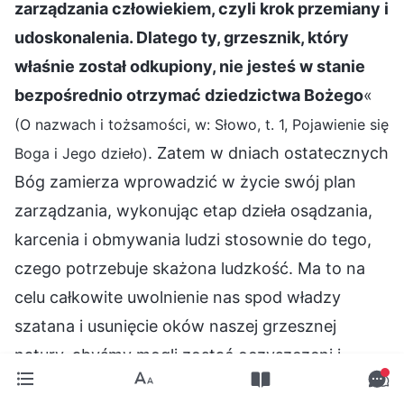
zarządzania człowiekiem, czyli krok przemiany i
udoskonalenia. Dlatego ty, grzesznik, który
właśnie został odkupiony, nie jesteś w stanie
bezpośrednio otrzymać dziedzictwa Bożego
«
(O nazwach i tożsamości, w: Słowo, t. 1, Pojawienie się
. Zatem w dniach ostatecznych
Boga i Jego dzieło)
Bóg zamierza wprowadzić w życie swój plan
zarządzania, wykonując etap dzieła osądzania,
karcenia i obmywania ludzi stosownie do tego,
czego potrzebuje skażona ludzkość. Ma to na
celu całkowite uwolnienie nas spod władzy
szatana i usunięcie oków naszej grzesznej
natury, abyśmy mogli zostać oczyszczeni i
zbawieni. Widać z tego, że w Bożym dziele