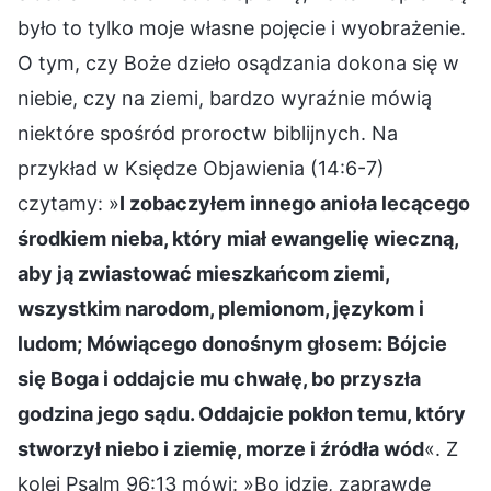
było to tylko moje własne pojęcie i wyobrażenie.
O tym, czy Boże dzieło osądzania dokona się w
niebie, czy na ziemi, bardzo wyraźnie mówią
niektóre spośród proroctw biblijnych. Na
przykład w Księdze Objawienia (14:6-7)
czytamy: »
I zobaczyłem innego anioła lecącego
środkiem nieba, który miał ewangelię wieczną,
aby ją zwiastować mieszkańcom ziemi,
wszystkim narodom, plemionom, językom i
ludom; Mówiącego donośnym głosem: Bójcie
się Boga i oddajcie mu chwałę, bo przyszła
godzina jego sądu. Oddajcie pokłon temu, który
stworzył niebo i ziemię, morze i źródła wód
«. Z
kolei Psalm 96:13 mówi: »Bo idzie, zaprawdę