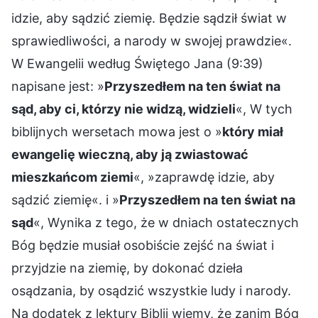
idzie, aby sądzić ziemię. Będzie sądził świat w
sprawiedliwości, a narody w swojej prawdzie«.
W Ewangelii według Świętego Jana (9:39)
napisane jest: »
Przyszedłem na ten świat na
sąd, aby ci, którzy nie widzą, widzieli
«, W tych
biblijnych wersetach mowa jest o »
który miał
ewangelię wieczną, aby ją zwiastować
mieszkańcom ziemi
«, »zaprawdę idzie, aby
sądzić ziemię«. i »
Przyszedłem na ten świat na
sąd
«, Wynika z tego, że w dniach ostatecznych
Bóg będzie musiał osobiście zejść na świat i
przyjdzie na ziemię, by dokonać dzieła
osądzania, by osądzić wszystkie ludy i narody.
Na dodatek z lektury Biblii wiemy, że zanim Bóg