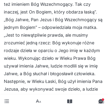
też imieniem Bóg Wszechmogący. Tak czy
inaczej, jest On Bogiem, który obdarza łaską”.
„Bóg Jahwe, Pan Jezus i Bóg Wszechmogący są
jednym Bogiem” – odpowiedziała moja matka.
„Jest to niewątpliwie prawda, ale musimy
zrozumieć jedną rzecz: Bóg wykonuje różne
rodzaje dzieła w oparciu o Jego imię w każdym
wieku. Wykonując dzieło w Wieku Prawa Bóg
używał imienia Jahwe, ludzie modlili się w imię
Jahwe, a Bóg słuchał i błogosławił człowieka.
Następnie, w Wieku Łaski, Bóg użył imienia Pana
Jezusa, aby wykonywać swoje dzieło, a ludzie
musieli modlić się w imię Jezusa, w przeciwnym
razie ich grzechy nie byłyby wybaczone ani nie