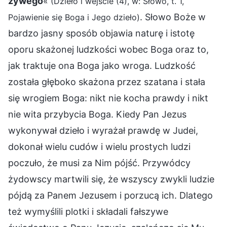
żywego
«
(Dzieło i wejście (4), w: Słowo, t. 1,
. Słowo Boże w
Pojawienie się Boga i Jego dzieło)
bardzo jasny sposób objawia naturę i istotę
oporu skażonej ludzkości wobec Boga oraz to,
jak traktuje ona Boga jako wroga. Ludzkość
została głęboko skażona przez szatana i stała
się wrogiem Boga: nikt nie kocha prawdy i nikt
nie wita przybycia Boga. Kiedy Pan Jezus
wykonywał dzieło i wyrażał prawdę w Judei,
dokonał wielu cudów i wielu prostych ludzi
poczuło, że musi za Nim pójść. Przywódcy
żydowscy martwili się, że wszyscy zwykli ludzie
pójdą za Panem Jezusem i porzucą ich. Dlatego
też wymyślili plotki i składali fałszywe