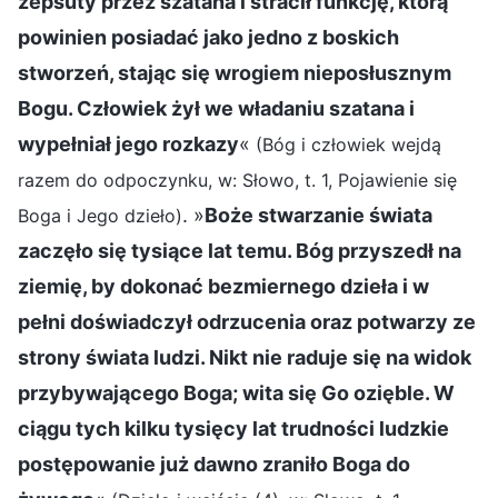
zepsuty przez szatana i stracił funkcję, którą
powinien posiadać jako jedno z boskich
stworzeń, stając się wrogiem nieposłusznym
Bogu. Człowiek żył we władaniu szatana i
wypełniał jego rozkazy
«
(Bóg i człowiek wejdą
razem do odpoczynku, w: Słowo, t. 1, Pojawienie się
. »
Boże stwarzanie świata
Boga i Jego dzieło)
zaczęło się tysiące lat temu. Bóg przyszedł na
ziemię, by dokonać bezmiernego dzieła i w
pełni doświadczył odrzucenia oraz potwarzy ze
strony świata ludzi. Nikt nie raduje się na widok
przybywającego Boga; wita się Go ozięble. W
ciągu tych kilku tysięcy lat trudności ludzkie
postępowanie już dawno zraniło Boga do