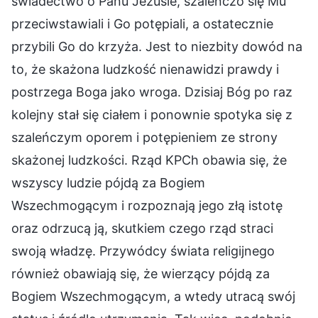
świadectwo o Panu Jezusie, szaleńczo się Mu
przeciwstawiali i Go potępiali, a ostatecznie
przybili Go do krzyża. Jest to niezbity dowód na
to, że skażona ludzkość nienawidzi prawdy i
postrzega Boga jako wroga. Dzisiaj Bóg po raz
kolejny stał się ciałem i ponownie spotyka się z
szaleńczym oporem i potępieniem ze strony
skażonej ludzkości. Rząd KPCh obawia się, że
wszyscy ludzie pójdą za Bogiem
Wszechmogącym i rozpoznają jego złą istotę
oraz odrzucą ją, skutkiem czego rząd straci
swoją władzę. Przywódcy świata religijnego
również obawiają się, że wierzący pójdą za
Bogiem Wszechmogącym, a wtedy utracą swój