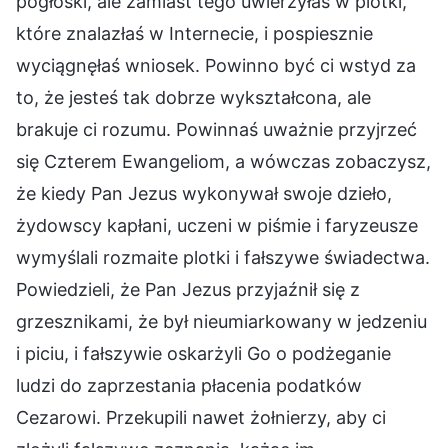
pogłoski, ale zamiast tego uwierzyłaś w plotki,
które znalazłaś w Internecie, i pospiesznie
wyciągnęłaś wniosek. Powinno być ci wstyd za
to, że jesteś tak dobrze wykształcona, ale
brakuje ci rozumu. Powinnaś uważnie przyjrzeć
się Czterem Ewangeliom, a wówczas zobaczysz,
że kiedy Pan Jezus wykonywał swoje dzieło,
żydowscy kapłani, uczeni w piśmie i faryzeusze
wymyślali rozmaite plotki i fałszywe świadectwa.
Powiedzieli, że Pan Jezus przyjaźnił się z
grzesznikami, że był nieumiarkowany w jedzeniu
i piciu, i fałszywie oskarżyli Go o podżeganie
ludzi do zaprzestania płacenia podatków
Cezarowi. Przekupili nawet żołnierzy, aby ci