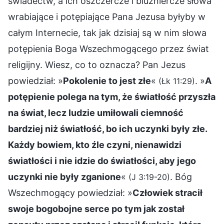
świadectw, a ich oszczercze i bluźniercze słowa
wrabiające i potępiające Pana Jezusa byłyby w
całym Internecie, tak jak dzisiaj są w nim słowa
potępienia Boga Wszechmogącego przez świat
religijny. Wiesz, co to oznacza? Pan Jezus
powiedział: »
Pokolenie to jest złe
«
. »
A
(Łk 11:29)
potępienie polega na tym, że światłość przyszła
na świat, lecz ludzie umiłowali ciemność
bardziej niż światłość, bo ich uczynki były złe.
Każdy bowiem, kto źle czyni, nienawidzi
światłości i nie idzie do światłości, aby jego
uczynki nie były zganione
«
. Bóg
(J 3:19-20)
Wszechmogący powiedział: »
Człowiek stracił
swoje bogobojne serce po tym jak został