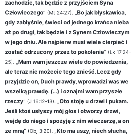
zachodzie, tak będzie z przyjściem Syna
Człowieczego
”
. „
Bo jak błyskawica,
(Mt 24:27)
gdy zabłyśnie, świeci od jednego krańca nieba
aż po drugi, tak będzie i z Synem Człowieczym
w jego dniu. Ale najpierw musi wiele cierpieć i
zostać odrzucony przez to pokolenie
”
(Łk 17:24-
. „
Mam wam jeszcze wiele do powiedzenia,
25)
ale teraz nie możecie tego znieść. Lecz gdy
przyjdzie on, Duch prawdy, wprowadzi was we
wszelką prawdę. (…) i oznajmi wam przyszłe
rzeczy
”
. „
Oto stoję u drzwi i pukam.
(J 16:12-13)
Jeśli ktoś usłyszy mój głos i otworzy drzwi,
wejdę do niego i spożyję z nim wieczerzę, a on
ze mną
”
. „
Kto ma uszy, niech słucha,
(Obj 3:20)