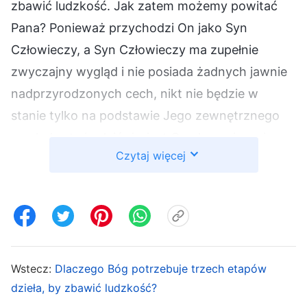
zbawić ludzkość. Jak zatem możemy powitać
Pana? Ponieważ przychodzi On jako Syn
Człowieczy, a Syn Człowieczy ma zupełnie
zwyczajny wygląd i nie posiada żadnych jawnie
nadprzyrodzonych cech, nikt nie będzie w
stanie tylko na podstawie Jego zewnętrznego
wyglądu stwierdzić, że jest On ukazaniem się
Czytaj więcej
Boga. Kluczem jest słuchanie wypowiedzi Syna
Człowieczego i przekonanie się, czy są one
głosem Boga. Powitanie Pana dokonuje się
poprzez rozpoznanie głosu Boga i otwarcie Mu
drzwi. Jeśli wypowiada prawdy, a ludzie
puszczają mimo uszu Jego głos, nie będą mogli
Wstecz:
Dlaczego Bóg potrzebuje trzech etapów
dzieła, by zbawić ludzkość?
Go powitać. Księga Objawienia wielokrotnie