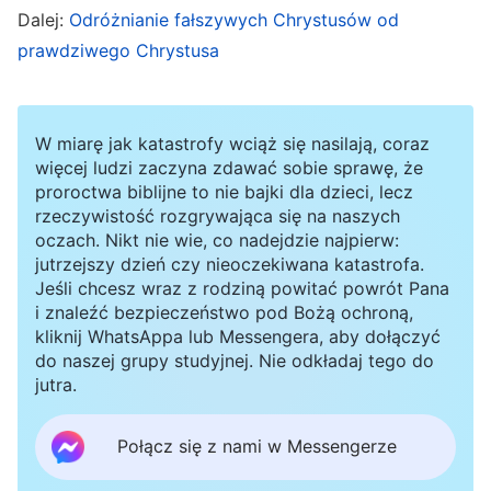
przepowiada: „
Kto ma uszy, niech słucha, co
Dalej:
Odróżnianie fałszywych Chrystusów od
Duch mówi do kościołów
”
.
(Objawienie Jana 2, 3)
prawdziwego Chrystusa
Jest to wspomniane w sumie siedem razy.
Słuchanie głosu Boga jest zatem absolutnie
W miarę jak katastrofy wciąż się nasilają, coraz
niezbędne, aby powitać Pana; jest to jedyny
więcej ludzi zaczyna zdawać sobie sprawę, że
sposób, aby Go powitać. Czy wiecie, jaki jest
proroctwa biblijne to nie bajki dla dzieci, lecz
rzeczywistość rozgrywająca się na naszych
klucz do powitania Pana? Aby powitać Pana,
oczach. Nikt nie wie, co nadejdzie najpierw:
bezwzględnie musimy starać się usłyszeć głos
jutrzejszy dzień czy nieoczekiwana katastrofa.
Jeśli chcesz wraz z rodziną powitać powrót Pana
Boga, a ten „głos” odnosi się do wielu prawd
i znaleźć bezpieczeństwo pod Bożą ochroną,
wyrażonych przez Pana, który powrócił –
kliknij WhatsAppa lub Messengera, aby dołączyć
wszystkich prawd, których ludzie nigdy
do naszej grupy studyjnej. Nie odkładaj tego do
jutra.
wcześniej nie słyszeli, i rzeczy, które nigdy nie
zostały odnotowane w Biblii. Panny mądre
Połącz się z nami w Messengerze
słyszą, że wszystkie słowa Syna Człowieczego