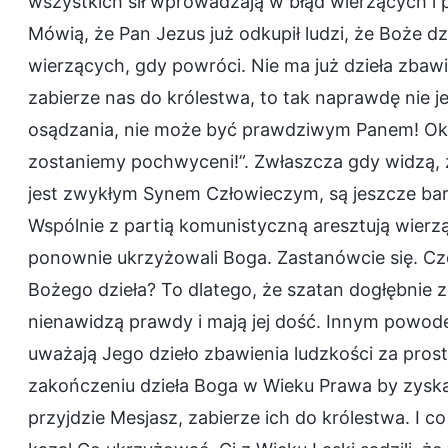
wszystkich sił wprowadzają w błąd wierzących i 
Mówią, że Pan Jezus już odkupił ludzi, że Boże d
wierzących, gdy powróci. Nie ma już dzieła zbawie
zabierze nas do królestwa, to tak naprawdę nie j
osądzania, nie może być prawdziwym Panem! Okaż
zostaniemy pochwyceni!”. Zwłaszcza gdy widzą,
jest zwykłym Synem Człowieczym, są jeszcze bardz
Wspólnie z partią komunistyczną aresztują wierz
ponownie ukrzyżowali Boga. Zastanówcie się. Czem
Bożego dzieła? To dlatego, że szatan dogłębnie 
nienawidzą prawdy i mają jej dość. Innym powodem
uważają Jego dzieło zbawienia ludzkości za prostsz
zakończeniu dzieła Boga w Wieku Prawa by zyska
przyjdzie Mesjasz, zabierze ich do królestwa. I c