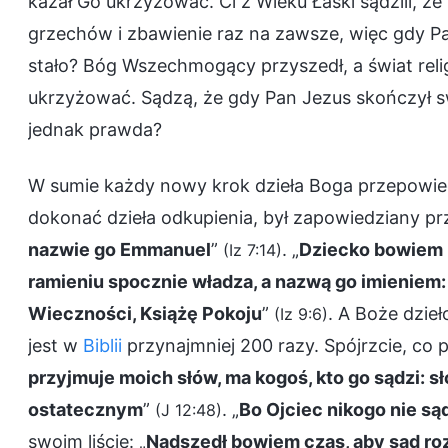
kazał Go ukrzyżować. Ci z Wieku Łaski sądzili, ż
grzechów i zbawienie raz na zawsze, więc gdy Pan
stało? Bóg Wszechmogący przyszedł, a świat rel
ukrzyżować. Sądzą, że gdy Pan Jezus skończył sw
jednak prawda?
W sumie każdy nowy krok dzieła Boga przepowied
dokonać dzieła odkupienia, był zapowiedziany pr
nazwie go Emmanuel
”
. „
Dziecko bowiem n
(Iz 7:14)
ramieniu spocznie władza, a nazwą go imieniem
Wieczności, Książę Pokoju
”
. A Boże dzie
(Iz 9:6)
jest w
Biblii
przynajmniej 200 razy. Spójrzcie, co p
przyjmuje moich słów, ma kogoś, kto go sądzi: s
ostatecznym
”
. „
Bo Ojciec nikogo nie sąd
(J 12:48)
swoim liście: „
Nadszedł bowiem czas, aby sąd ro