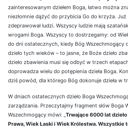
zainteresowanym dziełem Boga, łatwo można znal
niezłomnie dążyć do przybicia Go do krzyża. Już
zdeprawował ludzi. Wszyscy ludzie mają szatańską
wrogami Boga. Wszyscy to dostrzegamy: od Wiek
do dni ostatecznych, kiedy Bóg Wszechmogący do
dzieło tych wieków – to jasne, że Boże dzieło zb
dzieło zbawienia musi się odbyć w trzech etapach?
doprowadza wielu do potępienia dzieła Boga. K
dziś powód, dla którego Bóg dokonuje dzieła w t
W dniach ostatecznych dzieło Boga Wszechmogąc
zarządzania. Przeczytajmy fragment słów Boga 
Wszechmogący mówi: „
Trwające 6000 lat dzieło
Prawa, Wiek Łaski i Wiek Królestwa. Wszystkie t