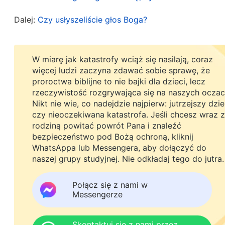
Jahwe użył przykazań, by postawić im wymagania
Dalej:
Czy usłyszeliście głos Boga?
swoich rodziców, czy czcili bożków, i tak dalej 
sprawiedliwych. Wśród nich znaleźli się tacy, kt
ukamienowani na śmierć, a niektórzy otrzymali b
W miarę jak katastrofy wciąż się nasilają, coraz
czy przestrzegali tych przykazań. Ci, którzy nie
więcej ludzi zaczyna zdawać sobie sprawę, że
proroctwa biblijne to nie bajki dla dzieci, lecz
Kapłani, którzy nie przestrzegali szabatu, byli 
rzeczywistość rozgrywająca się na naszych oczac
szacunku swoim rodzicom, również kamienowano
Nikt nie wie, co nadejdzie najpierw: jutrzejszy dzi
czy nieoczekiwana katastrofa. Jeśli chcesz wraz z
Jahwe. On ustanowił swoje przykazania i prawa, a
rodziną powitać powrót Pana i znaleźć
byli posłuszni Jego słowu, a nie buntowali się 
bezpieczeństwo pod Bożą ochroną, kliknij
WhatsAppa lub Messengera, aby dołączyć do
nowonarodzoną ludzką rasę pod kontrolą, by tym
naszej grupy studyjnej. Nie odkładaj tego do jutra.
dzieło. I tak, na podstawie dzieła, które wyko
(Dzieło w Wieku Prawa, w: Słowo, t. 1, Pojawienie się B
Połącz się z nami w
Messengerze
praw i przykazań, ucząc ludzi, jak czcić Boga i ja
Bożą opiekę i błogosławieństwa, a gdy je naruszal
Skontaktuj się z nami przez