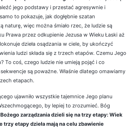
eźć jego podstawy i przestać agresywnie i
 samo to pokazuje, jak dogłębnie szatan
 naturę, więc można śmiało rzec, że ludzie są
u Prawa przez odkupienie Jezusa w Wieku Łaski aż
konuje dzieła osądzania w ciele, by ukończyć
awienia ludzi składa się z trzech etapów. Czemu Jego
 To coś, czego ludzie nie umieją pojąć i co
onsekwencje są poważne. Właśnie dlatego omawiamy
rzech etapach.
ego ujawniło wszystkie tajemnice Jego planu
Wszechmogącego, by lepiej to zrozumieć. Bóg
 Bożego zarządzania dzieli się na trzy etapy: Wiek
e trzy etapy dzieła mają na celu zbawienie