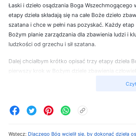
Łaski i dzieło osądzania Boga Wszechmogącego w
etapy dzieła składają się na całe Boże dzieło zba
szatana i chce w pełni nas pozyskać. Każdy etap
Bożym planie zarządzania dla zbawienia ludzi i 
ludzkości od grzechu i sił szatana.
Dalej chciałbym krótko opisać trzy etapy dzieła 
pierwszy krok w Bożym dziele zbawienia człowie
dokonał dzieła w Wieku Prawa, ludzie byli zupełnie
Czyt
ziemi. Nieustannie grzeszyli i obrażali Boga, a n
ludziom zdystansować się od grzechu i żyć należ
Przeczytajmy fragment słów Boga o tym. „
Podcz
Mojżeszowi, aby przekazał je Izraelitom, którzy 
przez Jahwe Izraelitom i nie miały żadnego związ
Wstecz:
Dlaczego Bóg wcielił się, by dokonać dzieła 