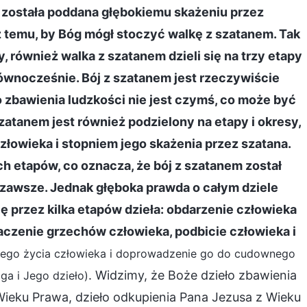
ra została poddana głębokiemu skażeniu przez
 temu, by Bóg mógł stoczyć walkę z szatanem. Tak
py, również walka z szatanem dzieli się na trzy etapy
ównocześnie. Bój z szatanem jest rzeczywiście
o zbawienia ludzkości nie jest czymś, co może być
zatanem jest również podzielony na etapy i okresy,
złowieka i stopniem jego skażenia przez szatana.
ch etapów, co oznacza, że bój z szatanem został
a zawsze. Jednak głęboka prawda o całym dziele
się przez kilka etapów dzieła: obdarzenie człowieka
ebaczenie grzechów człowieka, podbicie człowieka i
nego życia człowieka i doprowadzenie go do cudownego
. Widzimy, że Boże dzieło zbawienia
oga i Jego dzieło)
Wieku Prawa, dzieło odkupienia Pana Jezusa z Wieku