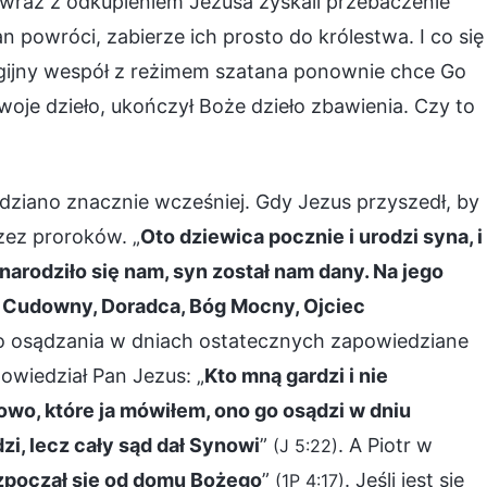
e wraz z odkupieniem Jezusa zyskali przebaczenie
 powróci, zabierze ich prosto do królestwa. I co się
igijny wespół z reżimem szatana ponownie chce Go
oje dzieło, ukończył Boże dzieło zbawienia. Czy to
ziano znacznie wcześniej. Gdy Jezus przyszedł, by
zez proroków. „
Oto dziewica pocznie i urodzi syna, i
arodziło się nam, syn został nam dany. Na jego
: Cudowny, Doradca, Bóg Mocny, Ojciec
ło osądzania w dniach ostatecznych zapowiedziane
owiedział Pan Jezus: „
Kto mną gardzi i nie
łowo, które ja mówiłem, ono go osądzi w dniu
zi, lecz cały sąd dał Synowi
”
. A Piotr w
(J 5:22)
zpoczął się od domu Bożego
”
. Jeśli jest się
(1P 4:17)