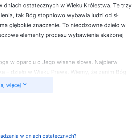
 dniach ostatecznych w Wieku Królestwa. Te trzy
wienia, tak Bóg stopniowo wybawia ludzi od sił
 ma głębokie znaczenie. To nieodzowne dzieło w
kluczowe elementy procesu wybawienia skażonej
Boga w oparciu o Jego własne słowa. Najpierw
ka – dzieło w Wieku Prawa. Wiemy, że zanim Bóg
 naiwni. Nie wiedzieli, jak czcić Boga ani jak żyć na
aj więcej
awet nie wiedzieli, czym jest grzech. By pomóc
ycie, Bóg rozpoczął dzieło Wieku Prawa.
as Wieku Prawa Jahwe dał wiele przykazań
wyszli za nim z Egiptu. Te przykazania zostały dane
ku z Egipcjanami; miały one ograniczać Izraelitów i
osądzania w dniach ostatecznych?