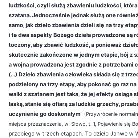
ludzkości, czyli służą zbawieniu ludzkości, któ
szatana. Jednocześnie jednak służą one również
samo, jak dzieło zbawienia dzieli się na trzy eta
i te dwa aspekty Bożego dzieła prowadzone są r
toczony, aby zbawić ludzkość, a ponieważ dzieł
skutecznie zakończone w jednym etapie, bój z s
a wojna prowadzona jest zgodnie z potrzebami c
(…) Dzieło zbawienia człowieka składa się z trze
podzielony na trzy etapy, aby pokonać go raz n
walki z szatanem jest taka, że jej efekty osiąga 
łaską, stanie się ofiarą za ludzkie grzechy, prz
uczynienie go doskonałym
”
(Przywrócenie normal
miejsca przeznaczenia, w: Słowo, t. 1, Pojawienie się B
przebiega w trzech etapach. To dzieło Jahwe w 