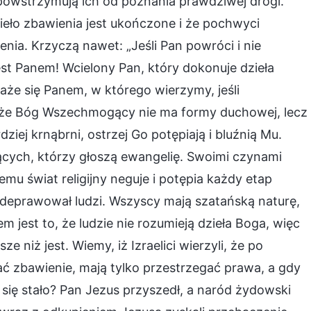
powstrzymują ich od poznania prawdziwej drogi.
zieło zbawienia jest ukończone i że pochwyci
nia. Krzyczą nawet: „Jeśli Pan powróci i nie
est Panem! Wcielony Pan, który dokonuje dzieła
e się Panem, w którego wierzymy, jeśli
 że Bóg Wszechmogący nie ma formy duchowej, lecz
iej krnąbrni, ostrzej Go potępiają i bluźnią Mu.
ących, którzy głoszą ewangelię. Swoimi czynami
u świat religijny neguje i potępia każdy etap
zdeprawował ludzi. Wszyscy mają szatańską naturę,
 jest to, że ludzie nie rozumieją dzieła Boga, więc
e niż jest. Wiemy, iż Izraelici wierzyli, że po
ć zbawienie, mają tylko przestrzegać prawa, a gdy
o się stało? Pan Jezus przyszedł, a naród żydowski