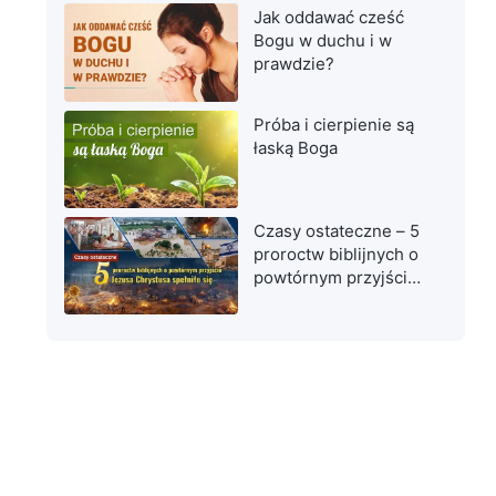
Jak oddawać cześć
Bogu w duchu i w
prawdzie?
Próba i cierpienie są
łaską Boga
Czasy ostateczne – 5
proroctw biblijnych o
powtórnym przyjściu
Jezusa Chrystusa
spełniło się