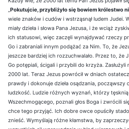
Każdy wie, że 2000 lat temu Pan Jezus pojawił się
„
Pokutujcie, przybliżyło się bowiem królestwo n
wiele znaków i cudów i wstrząsnął ludem Judei. W
miały dzieła i słowa Pana Jezusa, i że wciąż zys
ich statusowi, więc zaczęli wynajdywać rzeczy pr
Go i zabraniali innym podążać za Nim. To, że Jez
jeszcze bardziej ich rozzuchwalało. Przez to, że 
Go potępiali, ścigali i przybili do krzyża. Zasłużyl
2000 lat. Teraz Jezus powrócił w dniach ostatec
prawdy i dokonuje dzieła osądzania, począwszy 
ludzkość. Ludzie różnych wyznań, którzy tęsknią
Wszechmogącego, poznali głos Boga i zwrócili si
chce tego przyjąć. Ich dobre owce opuściły stado,
znieść. Wymyślają różne kłamstwa, by zaprzeczy