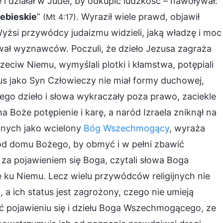
 i działał w Judei, by odkupić ludzkość – nawoływał:
iebieskie
”
. Wyraził wiele prawd, objawił
(Mt 4:17)
yżsi przywódcy judaizmu widzieli, jaką władzę i moc
kiwał wyznawców. Poczuli, że dzieło Jezusa zagraża
zeciw Niemu, wymyślali plotki i kłamstwa, potępiali
us jako Syn Człowieczy nie miał formy duchowej,
Jego dzieło i słowa wykraczały poza prawo, zaciekle
i na Boże potępienie i karę, a naród Izraela zniknął na
znych jako wcielony
Bóg Wszechmogący
, wyraża
od domu Bożego, by obmyć i w pełni zbawić
 za pojawieniem się Boga, czytali słowa Boga
ę ku Niemu. Lecz wielu przywódców religijnych nie
 a ich status jest zagrożony, czego nie umieją
ć pojawieniu się i dziełu Boga Wszechmogącego, ze