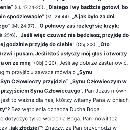
lenie
”
. „
Dlatego i wy bądźcie gotowi, bo
(Łk 17:24-25)
 nie spodziewacie
”
. „
A jak było za dni
(Mt 24:44)
ego
”
. „
O północy zaś rozległ się krzyk:
(Mt 24:37)
. „
Jeśli więc czuwać nie będziesz, przyjdę do
t 25:6)
órej godzinie przyjdę do ciebie
”
. „
Oto
(Obj 3:3)
drzwi i pukam. Jeśli ktoś usłyszy mój głos i otworzy
 a on ze mną
”
. Jeśli się dobrze zastanowić,
(Obj 3:20)
ugim przyjściu zawsze mówią o „
Synu
„
Syn Człowieczy przyjdzie
”, „
Synu Człowieczym w
 z przyjściem Syna Człowieczego
”. Pan Jezus mówił
 i jest to ważne dla nas, którzy witamy Pana w dniach
zy
”? Bez wątpienia oznacza Ducha Boga
o dotyczyć tylko wcielenia Boga. Pan mówił też
czy „
jak złodziej
”? Znaczy, że Pan przychodzi w