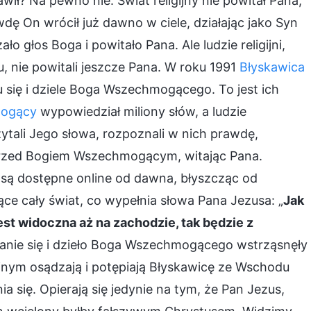
jawił? Na pewno nie. Świat religijny nie powitał Pana,
wdę On wrócił już dawno w ciele, działając jako Syn
o głos Boga i powitało Pana. Ale ludzie religijni,
ku, nie powitali jeszcze Pana. W roku 1991
Błyskawica
 się i dziele Boga Wszechmogącego. To jest ich
ogący
wypowiedział miliony słów, a ludzie
ytali Jego słowa, rozpoznali w nich prawdę,
li przed Bogiem Wszechmogącym, witając Pana.
 dostępne online od dawna, błyszcząc od
ce cały świat, co wypełnia słowa Pana Jezusa: „
Jak
st widoczna aż na zachodzie, tak będzie z
zanie się i dzieło Boga Wszechmogącego wstrząsnęły
gijnym osądzają i potępiają Błyskawicę ze Wschodu
a się. Opierają się jedynie na tym, że Pan Jezus,