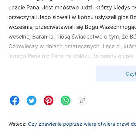
uczcie Pana. Jest mnóstwo ludzi, którzy kiedyś 
przeczytali Jego słowa i w końcu usłyszeli głos B
wcześniej przeciwstawiali się Bogu Wszechmogąc
weselnej Baranka, niosą świadectwo o tym, że Bó
Człowieczy w dniach ostatecznych. Lecz ci, którz
innego Pana niż Pana na obłoku, to panny głupie, 
Jezus ukaże się na obłoku po wielkich katastrofa
Czyt
Pana, jest taki, że wierzą w biblijne proroctwa l
tylko Pana zstępującego na obłoku, ale odrzucają 
Syn Człowieczy. Są niewiarygodnie głupi i wodz
wielokrotnie, gdy zapowiadał swój powrót, ale wi
wypaczyło ideę Syna Człowieczego, popełniając wie
Bóg Wszechmogący wyraził wiele prawd, a oni wc
Wstecz:
Czy zbawienie poprzez wiarę otwiera drzwi d
Czy to nie ślepota? Gdyby nie był On Bogiem wci