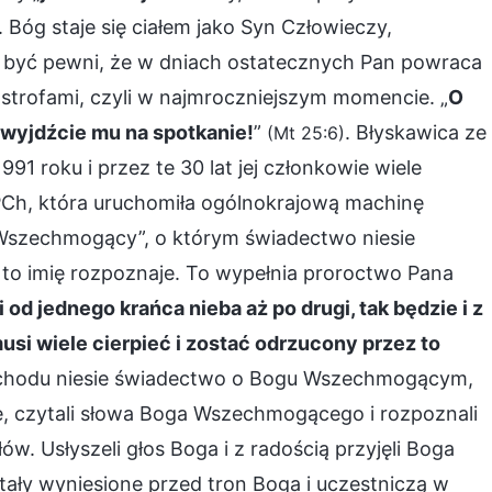
 Bóg staje się ciałem jako Syn Człowieczy,
y być pewni, że w dniach ostatecznych Pan powraca
astrofami, czyli w najmroczniejszym momencie. „
O
, wyjdźcie mu na spotkanie!
”
. Błyskawica ze
(Mt 25:6)
roku i przez te 30 lat jej członkowie wiele
KPCh, która uruchomiła ogólnokrajową machinę
 Wszechmogący”, o którym świadectwo niesie
 to imię rozpoznaje. To wypełnia proroctwo Pana
 od jednego krańca nieba aż po drugi, tak będzie i z
si wiele cierpieć i zostać odrzucony przez to
Wschodu niesie świadectwo o Bogu Wszechmogącym,
ę, czytali słowa Boga Wszechmogącego i rozpoznali
w. Usłyszeli głos Boga i z radością przyjęli Boga
ły wyniesione przed tron Boga i uczestniczą w