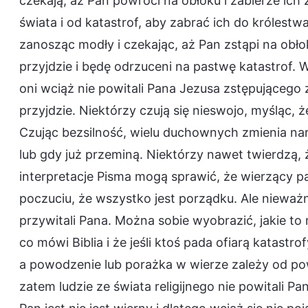
czekają, aż Pan powróci na obłoku i zabierze ich
świata i od katastrof, aby zabrać ich do królestw
zanosząc modły i czekając, aż Pan zstąpi na obłok
przyjdzie i będę odrzuceni na pastwę katastrof. 
oni wciąż nie powitali Pana Jezusa zstępującego 
przyjdzie. Niektórzy czują się nieswojo, myśląc, ż
Czując bezsilność, wielu duchownych zmienia narr
lub gdy już przeminą. Niektórzy nawet twierdzą, 
interpretacje Pisma mogą sprawić, że wierzący p
poczuciu, że wszystko jest porządku. Ale nieważne
przywitali Pana. Można sobie wyobrazić, jakie to
co mówi Biblia i że jeśli ktoś pada ofiarą katastro
a powodzenie lub porażka w wierze zależy od pow
zatem ludzie ze świata religijnego nie powitali Pa