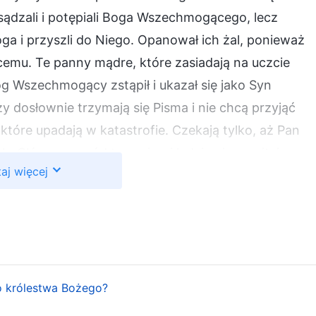
osądzali i potępiali Boga Wszechmogącego, lecz
oga i przyszli do Niego. Opanował ich żal, ponieważ
emu. Te panny mądre, które zasiadają na uczcie
g Wszechmogący zstąpił i ukazał się jako Syn
y dosłownie trzymają się Pisma i nie chcą przyjąć
które upadają w katastrofie. Czekają tylko, aż Pan
ch. Główny powód tego, że ci ludzie nie powitają
aj więcej
udzi, a nie w proroctwa samego Pana Jezusa. Przyjmą
Boga w ciele, ukazującego się i działającego jako
eni na manowce! Pan mówił o „Synu Człowieczym”
elu „inteligentnych” duchownych i biblistów zupełnie
lki błąd. Są ofiarami swojej własnej inteligencji!
iąż nie chcą widzieć Go jako Syna Człowieczego.
o królestwa Bożego?
elonym, jak mógłby wyrazić tak wiele prawd? A oni