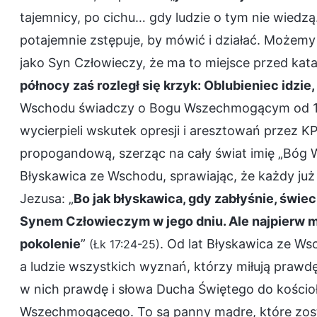
tajemnicy, po cichu… gdy ludzie o tym nie wiedzą.
potajemnie zstępuje, by mówić i działać. Możem
jako Syn Człowieczy, że ma to miejsce przed kat
północy zaś rozległ się krzyk: Oblubieniec idzie
Wschodu świadczy o Bogu Wszechmogącym od 1991 
wycierpieli wskutek opresji i aresztowań przez 
propogandową, szerząc na cały świat imię „Bóg
Błyskawica ze Wschodu, sprawiając, że każdy już
Jezusa: „
Bo jak błyskawica, gdy zabłyśnie, świeci
Synem Człowieczym w jego dniu. Ale najpierw mu
pokolenie
”
. Od lat Błyskawica ze 
(Łk 17:24-25)
a ludzie wszystkich wyznań, którzy miłują prawd
w nich prawdę i słowa Ducha Świętego do kościołó
Wszechmogącego. To są panny mądre, które zosta