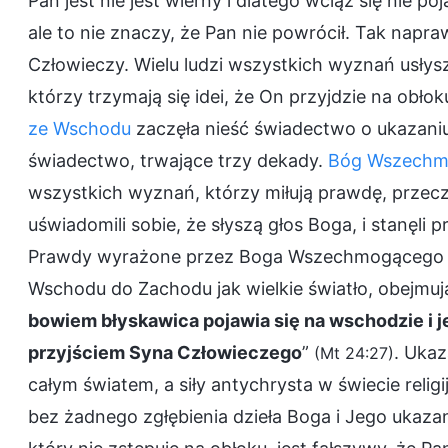
Pan jest nie jest wierny i dlatego wciąż się nie po
ale to nie znaczy, że Pan nie powrócił. Tak napra
Człowieczy. Wielu ludzi wszystkich wyznań usłyszał
którzy trzymają się idei, że On przyjdzie na obło
ze Wschodu
zaczęła nieść świadectwo o ukazaniu
świadectwo, trwające trzy dekady.
Bóg Wszechm
wszystkich wyznań, którzy miłują prawdę, przecz
uświadomili sobie, że słyszą głos Boga, i stanę
Prawdy wyrażone przez Boga Wszechmogącego są
Wschodu do Zachodu jak wielkie światło, obejmują
bowiem błyskawica pojawia się na wschodzie i je
przyjściem Syna Człowieczego
”
. Uka
(Mt 24:27)
całym światem, a siły antychrysta w świecie reli
bez żadnego zgłębienia dzieła Boga i Jego ukazani