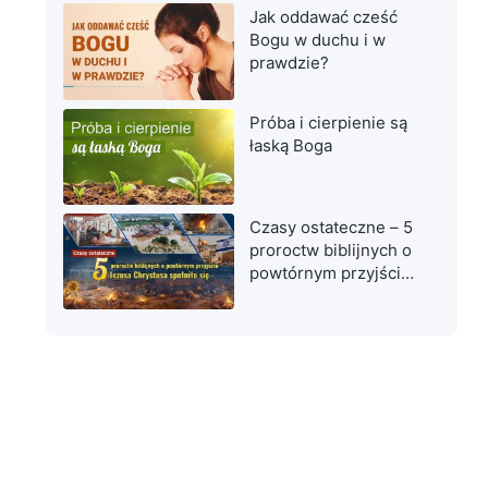
Jak oddawać cześć
Bogu w duchu i w
prawdzie?
Próba i cierpienie są
łaską Boga
Czasy ostateczne – 5
proroctw biblijnych o
powtórnym przyjściu
Jezusa Chrystusa
spełniło się