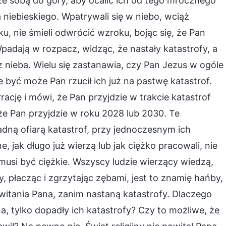
 ze sobą do góry, aby ocalić ich od tego mrocznego
a niebieskiego. Wpatrywali się w niebo, wciąż
u, nie śmieli odwrócić wzroku, bojąc się, że Pan
Wpadają w rozpacz, widząc, że nastały katastrofy, a
z nieba. Wielu się zastanawia, czy Pan Jezus w ogóle
e być może Pan rzucił ich już na pastwę katastrof.
ację i mówi, że Pan przyjdzie w trakcie katastrof
że Pan przyjdzie w roku 2028 lub 2030. Te
adną ofiarą katastrof, przy jednoczesnym ich
, jak długo już wierzą lub jak ciężko pracowali, nie
 musi być ciężkie. Wszyscy ludzie wierzący wiedzą,
fy, płacząc i zgrzytając zębami, jest to znamię hańby,
itania Pana, zanim nastaną katastrofy. Dlaczego
na, tylko dopadły ich katastrofy? Czy to możliwe, że