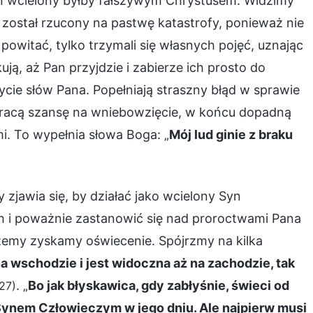
 Pan wcielony byłby fałszywym Chrystusem. Widzimy
ko został rzucony na pastwę katastrofy, ponieważ nie
powitać, tylko trzymali się własnych pojęć, uznając
ują, aż Pan przyjdzie i zabierze ich prosto do
życie słów Pana. Popełniają straszny błąd w sprawie
 stracą szansę na wniebowzięcie, w końcu dopadną
mi. To wypełnia słowa Boga: „
Mój lud ginie z braku
 zjawia się, by działać jako wcielony Syn
h i poważnie zastanowić się nad proroctwami Pana
żemy zyskamy oświecenie. Spójrzmy na kilka
a wschodzie i jest widoczna aż na zachodzie, tak
. „
Bo jak błyskawica, gdy zabłyśnie, świeci od
27)
z Synem Człowieczym w jego dniu. Ale najpierw musi