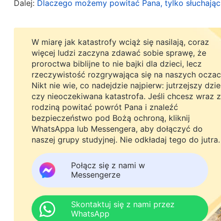
Dalej:
Dlaczego możemy powitać Pana, tylko słuchając
wciąż trzymają się tego, że przyjmą Pana Jezusa, t
szansę na wniebowzięcie, rzuceni są na pastwę k
W miarę jak katastrofy wciąż się nasilają, coraz
więcej ludzi zaczyna zdawać sobie sprawę, że
Widzimy wszyscy, że Pan wrócił jak wcielony Syn
proroctwa biblijne to nie bajki dla dzieci, lecz
wątpliwość, nikt temu nie może zaprzeczyć. Lecz 
rzeczywistość rozgrywająca się na naszych oczac
Nikt nie wie, co nadejdzie najpierw: jutrzejszy dzi
obłokami
” z Księgi Objawienia 1, 7, myśląc, że w
czy nieoczekiwana katastrofa. Jeśli chcesz wraz z
przyjście na obłoku jest sprzeczne z Jego przyj
rodziną powitać powrót Pana i znaleźć
bezpieczeństwo pod Bożą ochroną, kliknij
ale nie ma tu żadnej sprzeczności. Jest to wyzwa
WhatsAppa lub Messengera, aby dołączyć do
biblijne zostaną wypełnione, ale odbywa się tu p
naszej grupy studyjnej. Nie odkładaj tego do jutra.
przychodzi jako Syn Człowieczy i zstępuję na obło
Połącz się z nami w
by działać, a później otwarcie ukazuje się na obł
Messengerze
międzyczasie? Kryją się w tym tajemnice. Zobac
powiedział: „
Mam wam jeszcze wiele do powiedzen
Skontaktuj się z nami przez
przyjdzie on, Duch prawdy, wprowadzi was we 
WhatsApp