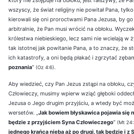
który nie zstępuje na obłoku, jest fałszywy, że
wszyscy, że świat religijny nie powitał Pana, tyl
kierowali się oni proroctwami Pana Jezusa, by go 
arbitralnie, że Pan musi wrócić na obłoku. Wyczek
królestwa niebieskiego, lecz sami nie wcielają w 
tak istotnej jak powitanie Pana, a to znaczy, że
ich katastrofy, a oni będą płakać i zgrzytać zęba
poznania
”
.
(Oz 4:6)
Aby wiedzieć, czy Pan Jezus zstąpi na obłoku, czy
Człowieczy, musimy wpierw wziąć głęboki oddec
Jezusa o Jego drugim przyjściu, a wtedy być mo
wersetów. „
Jak bowiem błyskawica pojawia się n
będzie z przyjściem Syna Człowieczego
”
(Mt 24:
jednego krańca nieba aż po drugi, tak będzie i 