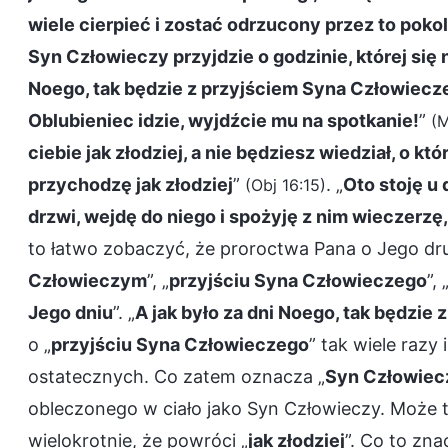
wiele cierpieć i zostać odrzucony przez to poko
Syn Człowieczy przyjdzie o godzinie, której się
Noego, tak będzie z przyjściem Syna Człowiecz
Oblubieniec idzie, wyjdźcie mu na spotkanie!
”
(M
ciebie jak złodziej, a nie będziesz wiedział, o kt
przychodzę jak złodziej
”
. „
Oto stoję u 
(Obj 16:15)
drzwi, wejdę do niego i spożyję z nim wieczerzę,
to łatwo zobaczyć, że proroctwa Pana o Jego dr
Człowieczym
”, „
przyjściu Syna Człowieczego
”, 
Jego dniu
”. „
A jak było za dni Noego, tak będzie
o „
przyjściu Syna Człowieczego
” tak wiele razy
ostatecznych. Co zatem oznacza „
Syn Człowiec
obleczonego w ciało jako Syn Człowieczy. Może t
wielokrotnie, że powróci „
jak złodziej
”. Co to zna