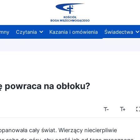
mny
Czytania
Kazania i omówienia
Świadectwa
 powraca na obłoku?
opanowała cały świat. Wierzący niecierpliwie