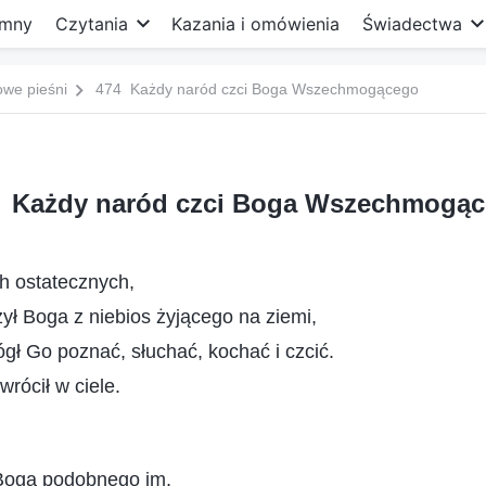
mny
Czytania
Kazania i omówienia
Świadectwa
owe pieśni
474 Każdy naród czci Boga Wszechmogącego
 Każdy naród czci Boga Wszechmogą
h ostatecznych,
ył Boga z niebios żyjącego na ziemi,
ógł Go poznać, słuchać, kochać i czcić.
rócił w ciele.
 Boga podobnego im,