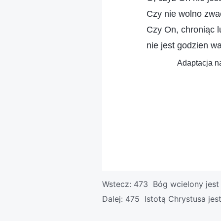
Czy nie wolno zw
Czy On, chroniąc l
nie jest godzien w
Adaptacja na
Wstecz:
473 Bóg wcielony jest
Dalej:
475 Istotą Chrystusa jes