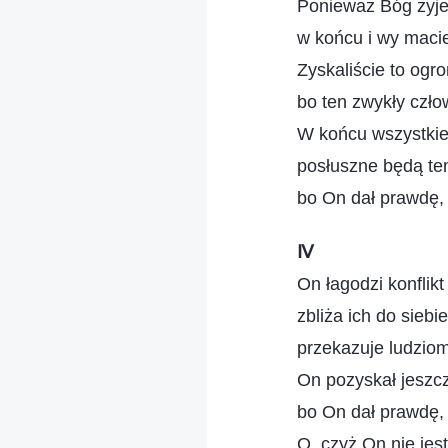
Ponieważ Bóg żyje 
w końcu i wy maci
Zyskaliście to ogr
bo ten zwykły czło
W końcu wszystkie
posłuszne będą te
bo On dał prawdę, 
Ⅳ
On łagodzi konflik
zbliża ich do siebie
przekazuje ludziom
On pozyskał jeszc
bo On dał prawdę, 
O, czyż On nie jest