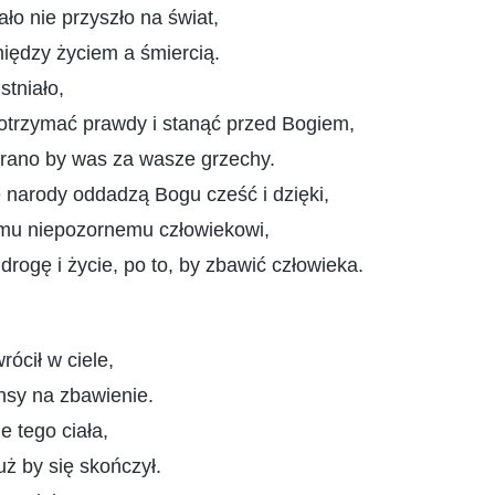
ło nie przyszło na świat,
między życiem a śmiercią.
stniało,
 otrzymać prawdy i stanąć przed Bogiem,
arano by was za wasze grzechy.
 narody oddadzą Bogu cześć i dzięki,
mu niepozornemu człowiekowi,
drogę i życie, po to, by zbawić człowieka.
ócił w ciele,
ansy na zbawienie.
e tego ciała,
uż by się skończył.