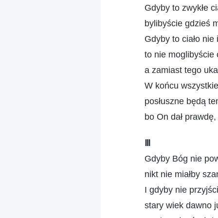
Gdyby to zwykłe cia
bylibyście gdzieś 
Gdyby to ciało nie i
to nie moglibyście
a zamiast tego uk
W końcu wszystkie
posłuszne będą te
bo On dał prawdę, 
Ⅲ
Gdyby Bóg nie powr
nikt nie miałby sz
I gdyby nie przyjści
stary wiek dawno j