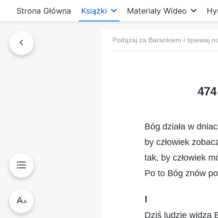
Strona Główna
Książki
Materiały Wideo
Hy
Podążaj za Barankiem i śpiewaj n
474
Bóg działa w dniac
by człowiek zobacz
tak, by człowiek m
Po to Bóg znów pow
Ⅰ
Dziś ludzie widzą