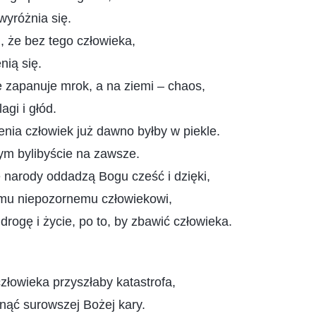
wyróżnia się.
 że bez tego człowieka,
nią się.
 zapanuje mrok, a na ziemi – chaos,
agi i głód.
nia człowiek już dawno byłby w piekle.
ym bylibyście na zawsze.
 narody oddadzą Bogu cześć i dzięki,
mu niepozornemu człowiekowi,
drogę i życie, po to, by zbawić człowieka.
człowieka przyszłaby katastrofa,
nąć surowszej Bożej kary.