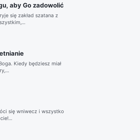
u, aby Go zadowolić
yje się zakład szatana z
zystkim,...
etnianie
 Boga. Kiedy będziesz miał
y,...
óci się wniwecz i wszystko
ie!...