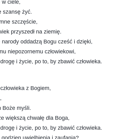
w ciele,
e szansę żyć.
omne szczęście,
wiek przyszedł na ziemię.
 narody oddadzą Bogu cześć i dzięki,
mu niepozornemu człowiekowi,
drogę i życie, po to, by zbawić człowieka.
t człowieka z Bogiem,
,
 Boże myśli.
ze większą chwałę dla Boga,
drogę i życie, po to, by zbawić człowieka.
 godzien uwielbienia i zaufania?