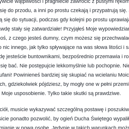
ywicie wątpliwości i pragniecie zawrócić z pustymi ręko
się do przodu, a inni po prostu czekają i przypatrują się.
ą się do sytuacji, podczas gdy kolejni po prostu uprawia
dę stały się zatwardziałe! Przyjąłeś Moje wypowiedzia
coś, z czego jesteś dumny, czym możesz się przechwala
o nic innego, jak tylko spływające na was słowa litości i
ę jesteście buntownikami, bezpośrednio przemawia i ro
się bać. Nie postępujcie lekkomyślnie lub pochopnie. Ni
fani! Powinieneś bardziej się skupiać na wcielaniu Moic
ich, gdziekolwiek pójdziesz, by mogły one w pełni przem
 Moje usposobienie. Tylko takie skutki są prawdziwe.
iół, musicie wykazywać szczególną postawę i poszukiw
cie ponadto pozwolić, by ogień Ducha Świętego wypalił
zemianie w nową osobę. Jedynie w takich warunkach mo