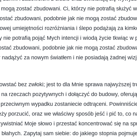
 mogą zostać zbudowani. Ci, którzy nie potrafią służyć 
ostać zbudowani, podobnie jak nie mogą zostać zbudowa
owej umiejętności rozróżniania i ślepo podążają za kimko
y nie potrafią pojąć Mych intencji i wiodą życie tkwiąc w
ostać zbudowani, podobnie jak nie mogą zostać zbudowan
y nadążyć za nowym światłem i nie posiadają żadnej wizji
owstać bez zwłoki; jest to dla Mnie sprawa najwyższej tr
 na rzeczach pozytywnych i dołączyć do budowy, oferują
 przeciwnym wypadku zostaniecie odtrąceni. Powinniście
eży porzucić, oraz we właściwy sposób jeść i pić to, co na
ywistniać Moje słowo i przestać koncentrować się na s
 błahych. Zapytaj sam siebie: do jakiego stopnia pojmu