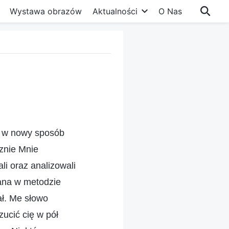
Wystawa obrazów
Aktualności
O Nas
s w nowy sposób
cznie Mnie
ali oraz analizowali
iana w metodzie
ał. Me słowo
ucić cię w pół