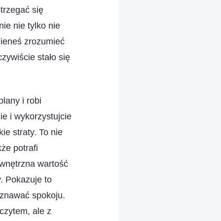
trzegać się
e nie tylko nie
nieneś zrozumieć
czywiście stało się
lany i robi
ie i wykorzystujcie
e straty. To nie
że potrafi
ewnętrzna wartość
y. Pokazuje to
aznawać spokoju.
czytem, ale z