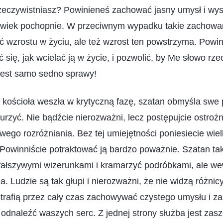
rzeczywistniasz? Powinieneś zachować jasny umysł i wys
lwiek pochopnie. W przeciwnym wypadku takie zachowani
ć wzrostu w życiu, ale też wzrost ten powstrzyma. Powi
się, jak wcielać ją w życie, i pozwolić, by Me słowo rze
jest samo sedno sprawy!
kościoła weszła w krytyczną fazę, szatan obmyśla swe p
urzyć. Nie bądźcie nierozważni, lecz postępujcie ostrożn
ego rozróżniania. Bez tej umiejętności poniesiecie wielki
 Powinniście potraktować ją bardzo poważnie. Szatan tak
fałszywymi wizerunkami i kramarzyć podróbkami, ale w
na. Ludzie są tak głupi i nierozważni, że nie widzą różnic
otrafią przez cały czas zachowywać czystego umysłu i z
odnaleźć waszych serc. Z jednej strony służba jest zasz