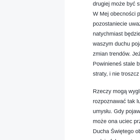
drugiej może być s
W Mej obecności p
pozostaniecie uważ
natychmiast będzie
waszym duchu poja
zmian trendów. Jeż
Powinieneś stale b
straty, i nie trosz
Rzeczy mogą wyglą
rozpoznawać tak lu
umysłu. Gdy pojawi
może ona uciec pr
Ducha Świętego ob