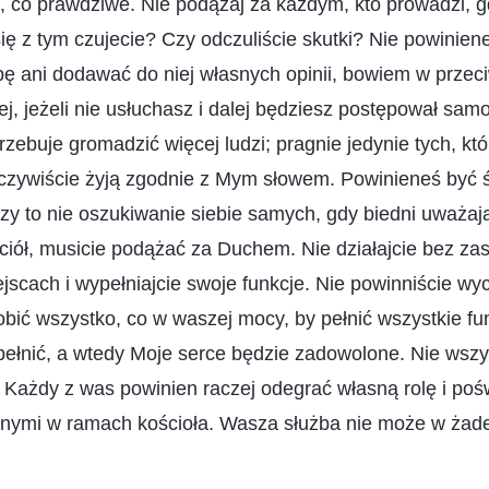
m, co prawdziwe. Nie podążaj za każdym, kto prowadzi, 
 się z tym czujecie? Czy odczuliście skutki? Nie powinie
bę ani dodawać do niej własnych opinii, bowiem w przec
j, jeżeli nie usłuchasz i dalej będziesz postępował sam
trzebuje gromadzić więcej ludzi; pragnie jedynie tych, kt
eczywiście żyją zgodnie z Mym słowem. Powinieneś być
Czy to nie oszukiwanie siebie samych, gdy biedni uważaj
ół, musicie podążać za Duchem. Nie działajcie bez zas
jscach i wypełniajcie swoje funkcje. Nie powinniście w
robić wszystko, co w waszej mocy, by pełnić wszystkie fun
 pełnić, a wtedy Moje serce będzie zadowolone. Nie wsz
 Każdy z was powinien raczej odegrać własną rolę i pośw
nnymi w ramach kościoła. Wasza służba nie może w ża