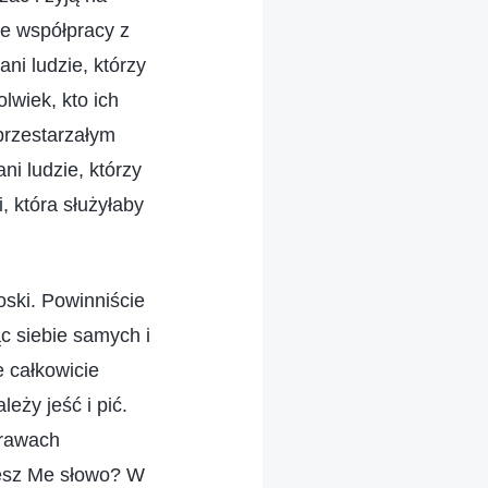
we współpracy z
ni ludzie, którzy
lwiek, kto ich
 przestarzałym
i ludzie, którzy
, która służyłaby
oski. Powinniście
c siebie samych i
 całkowicie
leży jeść i pić.
prawach
jesz Me słowo? W