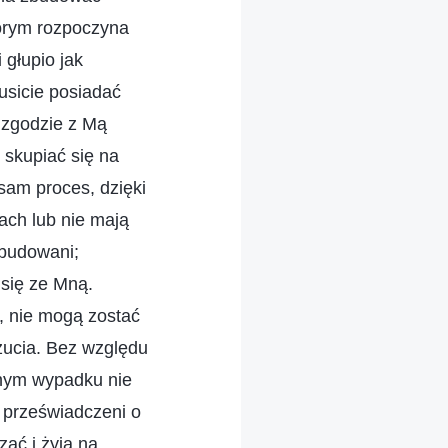
tórym rozpoczyna
 głupio jak
usicie posiadać
 zgodzie z Mą
 skupiać się na
sam proces, dzięki
ach lub nie mają
zbudowani;
 się ze Mną.
i, nie mogą zostać
zucia. Bez względu
iwnym wypadku nie
 przeświadczeni o
zać i żyją na