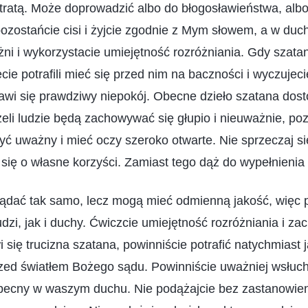
tratą. Może doprowadzić albo do błogosławieństwa, albo
ozostańcie cisi i żyjcie zgodnie z Mym słowem, a w du
ni i wykorzystacie umiejętność rozróżniania. Gdy szata
cie potrafili mieć się przed nim na baczności i wyczujeci
wi się prawdziwy niepokój. Obecne dzieło szatana dost
eli ludzie będą zachowywać się głupio i nieuważnie, poz
yć uważny i mieć oczy szeroko otwarte. Nie sprzeczaj się
cz się o własne korzyści. Zamiast tego dąż do wypełnienia 
dać tak samo, lecz mogą mieć odmienną jakość, więc 
dzi, jak i duchy. Ćwiczcie umiejętność rozróżniania i za
 się trucizna szatana, powinniście potrafić natychmiast 
zed światłem Bożego sądu. Powinniście uważniej wsłuch
ecny w waszym duchu. Nie podążajcie bez zastanowieni