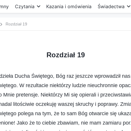
mny
Czytania
Kazania i omówienia
Świadectwa
Rozdział 19
Rozdział 19
dzieła Ducha Świętego, Bóg raz jeszcze wprowadził na
iętego. W rezultacie niektórzy ludzie nieuchronnie opa
do Mnie pretensje. Niektórzy Mi się opierali i przeciwstawi
adal litościwie oczekuję waszej skruchy i poprawy. Zm
iętego polega na tym, że to sam Bóg otwarcie się ukaz
nione! Jako że to ciebie zbawiam, nie mam zamiaru porz