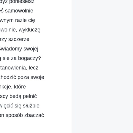
gdyż poniesiesz
neś samowolnie
iwnym razie cię
owolnie, wykluczę
órzy szczerze
 świadomy swojej
ą się za bogaczy?
tanowienia, lecz
ychodzić poza swoje
kcje, które
yscy będą pełnić
ięcić się służbie
den sposób zbaczać