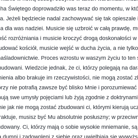
ucha Świętego doprowadziło was teraz do momentu, w k
a. Jeżeli będziecie nadal zachowywać się tak opieszale i
ma dla was nadziei. Musicie się uzbroić w całą prawdę, m
ść rozróżniania i musicie kroczyć drogą doskonałości w
dować kościół, musicie wejść w ducha życia, a nie tylko
śladownictwie. Proces wzrostu w waszym życiu to ten 
budowani. Wiedzcie jednak, że ci, którzy polegają na dar
enia albo brakuje im rzeczywistości, nie mogą zostać 
tórzy nie potrafią zawsze być blisko Mnie i porozumiewać
mują swe umysły pojęciami lub żyją zgodnie z doktrynam
e jak nie mogą zostać zbudowani ci, którymi kierują uc
 traktuje, musisz być Mu absolutnie posłuszny; w przec
dowany. Ci, którzy mają o sobie wysokie mniemanie, są
ą dumni i zadowoleni z siebie oraz uwielbiają się wywyżs