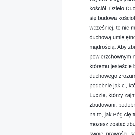
kościół. Dzieło D
się budowa kościoł
wcześniej, to nie 
duchową umiejętno
mądrością. Aby zbu
powierzchownym na
któremu jesteście 
duchowego zrozumi
podobnie jak ci, k
Ludzie, którzy zaj
zbudowani, podobni
na to, jak Bóg cię
możesz zostać zbu
swojej prawości, s