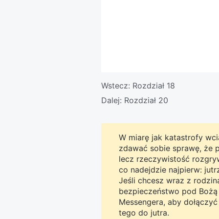
Wstecz:
Rozdział 18
Dalej:
Rozdział 20
W miarę jak katastrofy wcią
zdawać sobie sprawę, że pro
lecz rzeczywistość rozgryw
co nadejdzie najpierw: jut
Jeśli chcesz wraz z rodzi
bezpieczeństwo pod Bożą o
Messengera, aby dołączyć 
tego do jutra.