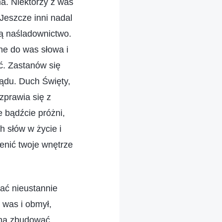
ma. Niektórzy z was
 Jeszcze inni nadal
ją naśladownictwo.
ne do was słowa i
ć. Zastanów się
 sądu. Duch Święty,
zprawia się z
e bądźcie próżni,
h słów w życie i
ienić twoje wnętrze
ać nieustannie
 was i obmył,
żna zbudować