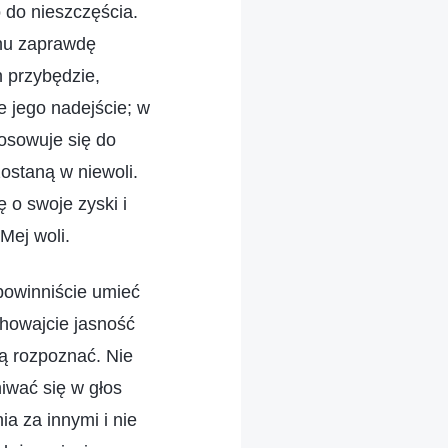
 do nieszczęścia.
chu zaprawdę
n przybędzie,
e jego nadejście; w
osowuje się do
ostaną w niewoli.
 o swoje zyski i
Mej woli.
powinniście umieć
chowajcie jasność
ją rozpoznać. Nie
iwać się w głos
a za innymi i nie