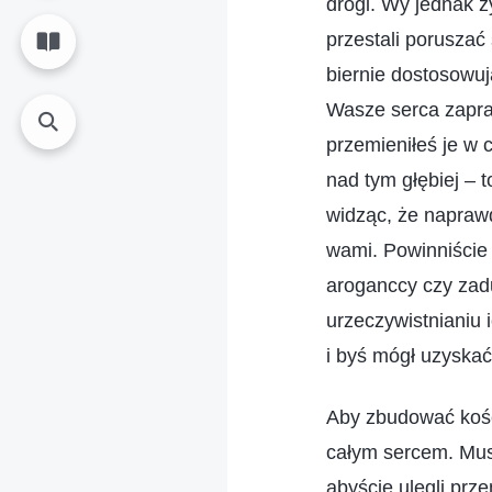
drogi. Wy jednak ż
przestali poruszać 
biernie dostosowuj
Wasze serca zapraw
przemieniłeś je w 
nad tym głębiej – t
widząc, że naprawd
wami. Powinniście 
aroganccy czy zadu
urzeczywistnianiu 
i byś mógł uzyskać
Aby zbudować kośc
całym sercem. Musi
abyście ulegli pr