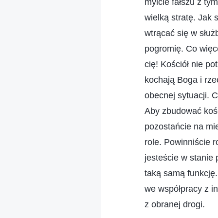
mylcie fałszu z ty
wielką stratę. Jak
wtrącać się w służ
pogromię. Co więce
cię! Kościół nie po
kochają Boga i rz
obecnej sytuacji. 
Aby zbudować kości
pozostańcie na mie
role. Powinniście 
jesteście w stanie
taką samą funkcję.
we współpracy z i
z obranej drogi.