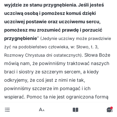
wyjdzie ze stanu przygnębienia. Jeśli jesteś
uczciwą osobą i pomożesz komuś dzięki
uczciwej postawie oraz uczciwemu sercu,
pomożesz mu zrozumieć prawdę i porzucić
przygnębienie
”
(Jedynie uczciwy może prawdziwie
żyć na podobieństwo człowieka, w: Słowo, t. 3,
. Słowa Boże
Rozmowy Chrystusa dni ostatecznych)
mówią nam, że powinniśmy traktować naszych
braci i siostry ze szczerym sercem, a kiedy
odkryjemy, że coś jest z nimi nie tak,
powinniśmy szczerze im pomagać i ich
wspierać. Pomoc ta nie jest ograniczona formą
ani regułami. Jeśli rzeczy takie jak omówienia i
przypomnienia mogą być skuteczne, to