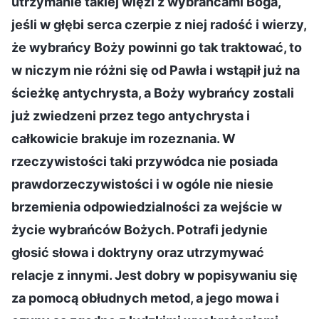
utrzymanie takiej więzi z wybrańcami Boga,
jeśli w głębi serca czerpie z niej radość i wierzy,
że wybrańcy Boży powinni go tak traktować, to
w niczym nie różni się od Pawła i wstąpił już na
ścieżkę antychrysta, a Boży wybrańcy zostali
już zwiedzeni przez tego antychrysta i
całkowicie brakuje im rozeznania. W
rzeczywistości taki przywódca nie posiada
prawdorzeczywistości i w ogóle nie niesie
brzemienia odpowiedzialności za wejście w
życie wybrańców Bożych. Potrafi jedynie
głosić słowa i doktryny oraz utrzymywać
relacje z innymi. Jest dobry w popisywaniu się
za pomocą obłudnych metod, a jego mowa i