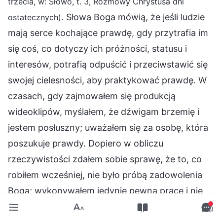
trzecia, w: Słowo, t. 3, Rozmowy Chrystusa dni
. Słowa Boga mówią, że jeśli ludzie
ostatecznych)
mają serce kochające prawdę, gdy przytrafia im
się coś, co dotyczy ich próżności, statusu i
interesów, potrafią odpuścić i przeciwstawić się
swojej cielesności, aby praktykować prawdę. W
czasach, gdy zajmowałem się produkcją
wideoklipów, myślałem, że dźwigam brzemię i
jestem posłuszny; uważałem się za osobę, która
poszukuje prawdy. Dopiero w obliczu
rzeczywistości zdałem sobie sprawę, że to, co
robiłem wcześniej, nie było próbą zadowolenia
Boga; wykonywałem jedynie pewną pracę i nie
wiązało się to z moimi własnymi interesami.