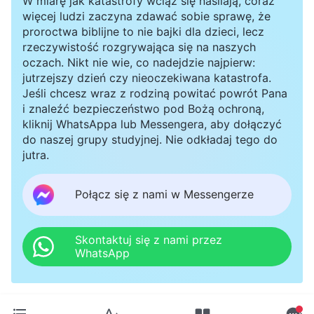
W miarę jak katastrofy wciąż się nasilają, coraz
więcej ludzi zaczyna zdawać sobie sprawę, że
proroctwa biblijne to nie bajki dla dzieci, lecz
rzeczywistość rozgrywająca się na naszych
oczach. Nikt nie wie, co nadejdzie najpierw:
jutrzejszy dzień czy nieoczekiwana katastrofa.
Jeśli chcesz wraz z rodziną powitać powrót Pana
i znaleźć bezpieczeństwo pod Bożą ochroną,
kliknij WhatsAppa lub Messengera, aby dołączyć
do naszej grupy studyjnej. Nie odkładaj tego do
jutra.
Połącz się z nami w Messengerze
Skontaktuj się z nami przez
WhatsApp