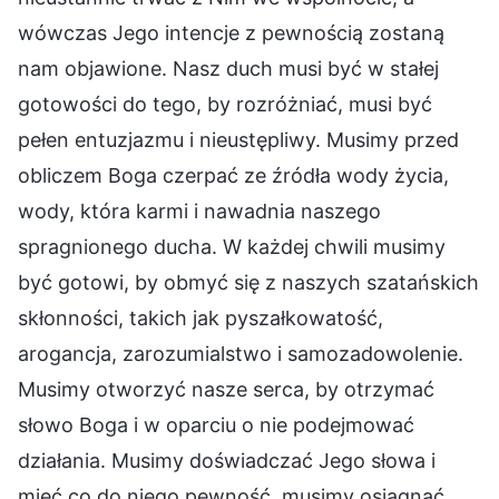
wówczas Jego intencje z pewnością zostaną
nam objawione. Nasz duch musi być w stałej
gotowości do tego, by rozróżniać, musi być
pełen entuzjazmu i nieustępliwy. Musimy przed
obliczem Boga czerpać ze źródła wody życia,
wody, która karmi i nawadnia naszego
spragnionego ducha. W każdej chwili musimy
być gotowi, by obmyć się z naszych szatańskich
skłonności, takich jak pyszałkowatość,
arogancja, zarozumialstwo i samozadowolenie.
Musimy otworzyć nasze serca, by otrzymać
słowo Boga i w oparciu o nie podejmować
działania. Musimy doświadczać Jego słowa i
mieć co do niego pewność, musimy osiągnąć