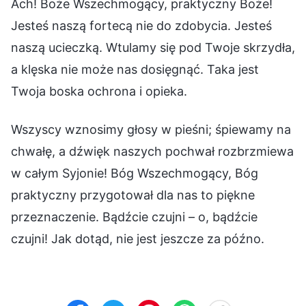
Ach! Boże Wszechmogący, praktyczny Boże!
Jesteś naszą fortecą nie do zdobycia. Jesteś
naszą ucieczką. Wtulamy się pod Twoje skrzydła,
a klęska nie może nas dosięgnąć. Taka jest
Twoja boska ochrona i opieka.
Wszyscy wznosimy głosy w pieśni; śpiewamy na
chwałę, a dźwięk naszych pochwał rozbrzmiewa
w całym Syjonie! Bóg Wszechmogący, Bóg
praktyczny przygotował dla nas to piękne
przeznaczenie. Bądźcie czujni – o, bądźcie
czujni! Jak dotąd, nie jest jeszcze za późno.