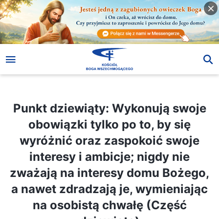
Punkt dziewiąty: Wykonują swoje obowiązki tylko po to, by się wyróżnić oraz zaspokoić swoje interesy i ambicje; nigdy nie zważają na interesy domu Bożego, a nawet zdradzają je, wymieniając na osobistą chwałę (Część dziewiąta)
Punkt dziewiąty: Wykonują swoje
obowiązki tylko po to, by się
wyróżnić oraz zaspokoić swoje
interesy i ambicje; nigdy nie
zważają na interesy domu Bożego,
a nawet zdradzają je, wymieniając
na osobistą chwałę (Część