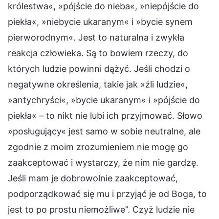
królestwa«, »pójście do nieba«, »niepójście do
piekła«, »niebycie ukaranym« i »bycie synem
pierworodnym«. Jest to naturalna i zwykła
reakcja człowieka. Są to bowiem rzeczy, do
których ludzie powinni dążyć. Jeśli chodzi o
negatywne określenia, takie jak »źli ludzie«,
»antychryści«, »bycie ukaranym« i »pójście do
piekła« – to nikt nie lubi ich przyjmować. Słowo
»posługujący« jest samo w sobie neutralne, ale
zgodnie z moim zrozumieniem nie mogę go
zaakceptować i wystarczy, że nim nie gardzę.
Jeśli mam je dobrowolnie zaakceptować,
podporządkować się mu i przyjąć je od Boga, to
jest to po prostu niemożliwe”. Czyż ludzie nie