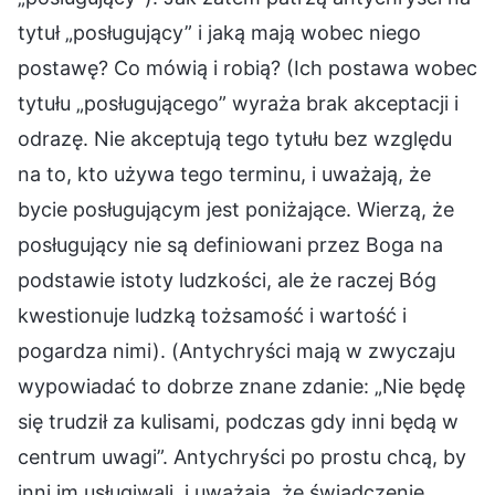
tytuł „posługujący” i jaką mają wobec niego
postawę? Co mówią i robią? (Ich postawa wobec
tytułu „posługującego” wyraża brak akceptacji i
odrazę. Nie akceptują tego tytułu bez względu
na to, kto używa tego terminu, i uważają, że
bycie posługującym jest poniżające. Wierzą, że
posługujący nie są definiowani przez Boga na
podstawie istoty ludzkości, ale że raczej Bóg
kwestionuje ludzką tożsamość i wartość i
pogardza nimi). (Antychryści mają w zwyczaju
wypowiadać to dobrze znane zdanie: „Nie będę
się trudził za kulisami, podczas gdy inni będą w
centrum uwagi”. Antychryści po prostu chcą, by
inni im usługiwali, i uważają, że świadczenie