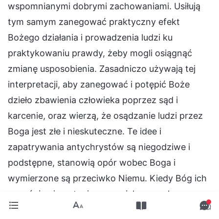
wspomnianymi dobrymi zachowaniami. Usiłują
tym samym zanegować praktyczny efekt
Bożego działania i prowadzenia ludzi ku
praktykowaniu prawdy, żeby mogli osiągnąć
zmianę usposobienia. Zasadniczo używają tej
interpretacji, aby zanegować i potępić Boże
dzieło zbawienia człowieka poprzez sąd i
karcenie, oraz wierzą, że osądzanie ludzi przez
Boga jest złe i nieskuteczne. Te idee i
zapatrywania antychrystów są niegodziwe i
podstępne, stanowią opór wobec Boga i
wymierzone są przeciwko Niemu. Kiedy Bóg ich
wyraźnie nie potępia, w swoich sercach
zaczynają z Nim rywalizować. Gdy ich nie