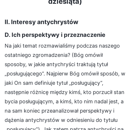
dziesiąta)
II. Interesy antychrystów
D. Ich perspektywy i przeznaczenie
Na jaki temat rozmawialiśmy podczas naszego
ostatniego zgromadzenia? (Bóg omówił
sposoby, w jakie antychryści traktują tytuł
„posługującego”. Najpierw Bóg omówił sposób, w
jaki On sam definiuje tytuł „posługujący”,
następnie różnicę między kimś, kto porzucił stan
bycia posługującym, a kimś, kto nim nadal jest, a
na sam koniec przeanalizował perspektywy i
dążenia antychrystów w odniesieniu do tytułu
„posługujący”). Jak zatem patrzą antychryści na