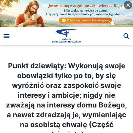
Punkt dziewiąty: Wykonują swoje obowiązki tylko po to, by się wyróżnić oraz zaspokoić swoje interesy i ambicje; nigdy nie zważają na interesy domu Bożego, a nawet zdradzają je, wymieniając na osobistą chwałę (Część dziesiąta)
Punkt dziewiąty: Wykonują swoje
obowiązki tylko po to, by się
wyróżnić oraz zaspokoić swoje
interesy i ambicje; nigdy nie
zważają na interesy domu Bożego,
a nawet zdradzają je, wymieniając
na osobistą chwałę (Część