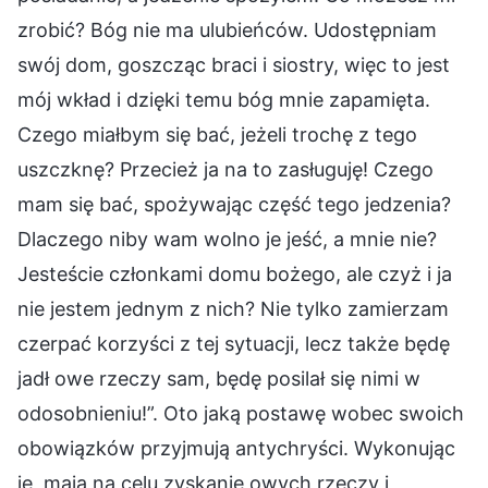
zrobić? Bóg nie ma ulubieńców. Udostępniam
swój dom, goszcząc braci i siostry, więc to jest
mój wkład i dzięki temu bóg mnie zapamięta.
Czego miałbym się bać, jeżeli trochę z tego
uszczknę? Przecież ja na to zasługuję! Czego
mam się bać, spożywając część tego jedzenia?
Dlaczego niby wam wolno je jeść, a mnie nie?
Jesteście członkami domu bożego, ale czyż i ja
nie jestem jednym z nich? Nie tylko zamierzam
czerpać korzyści z tej sytuacji, lecz także będę
jadł owe rzeczy sam, będę posilał się nimi w
odosobnieniu!”. Oto jaką postawę wobec swoich
obowiązków przyjmują antychryści. Wykonując
je, mają na celu zyskanie owych rzeczy i