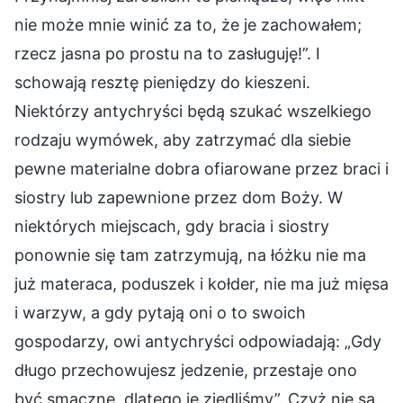
nie może mnie winić za to, że je zachowałem;
rzecz jasna po prostu na to zasługuję!”. I
schowają resztę pieniędzy do kieszeni.
Niektórzy antychryści będą szukać wszelkiego
rodzaju wymówek, aby zatrzymać dla siebie
pewne materialne dobra ofiarowane przez braci i
siostry lub zapewnione przez dom Boży. W
niektórych miejscach, gdy bracia i siostry
ponownie się tam zatrzymują, na łóżku nie ma
już materaca, poduszek i kołder, nie ma już mięsa
i warzyw, a gdy pytają oni o to swoich
gospodarzy, owi antychryści odpowiadają: „Gdy
długo przechowujesz jedzenie, przestaje ono
być smaczne, dlatego je zjedliśmy”. Czyż nie są