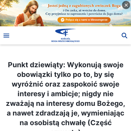
Punkt dziewiąty: Wykonują swoje obowiązki tylko po to, by się wyróżnić oraz zaspokoić swoje interesy i ambicje; nigdy nie zważają na interesy domu Bożego, a nawet zdradzają je, wymieniając na osobistą chwałę (Część czwarta)
Punkt dziewiąty: Wykonują swoje
obowiązki tylko po to, by się
wyróżnić oraz zaspokoić swoje
interesy i ambicje; nigdy nie
zważają na interesy domu Bożego,
a nawet zdradzają je, wymieniając
na osobistą chwałę (Część