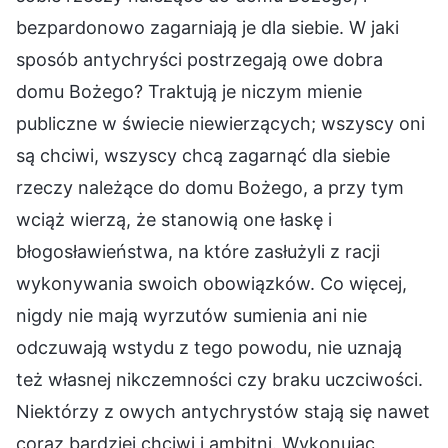
bezpardonowo zagarniają je dla siebie. W jaki
sposób antychryści postrzegają owe dobra
domu Bożego? Traktują je niczym mienie
publiczne w świecie niewierzących; wszyscy oni
są chciwi, wszyscy chcą zagarnąć dla siebie
rzeczy należące do domu Bożego, a przy tym
wciąż wierzą, że stanowią one łaskę i
błogosławieństwa, na które zasłużyli z racji
wykonywania swoich obowiązków. Co więcej,
nigdy nie mają wyrzutów sumienia ani nie
odczuwają wstydu z tego powodu, nie uznają
też własnej nikczemności czy braku uczciwości.
Niektórzy z owych antychrystów stają się nawet
coraz bardziej chciwi i ambitni. Wykonując