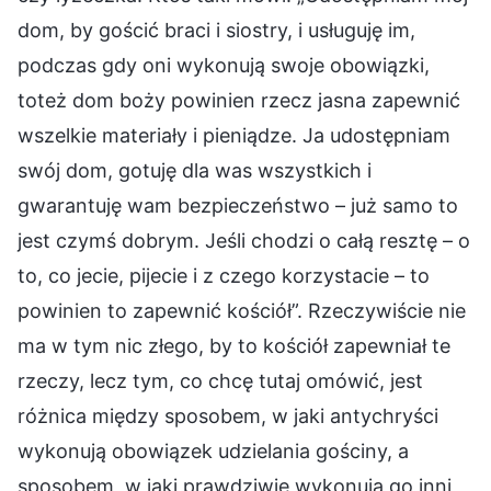
dom, by gościć braci i siostry, i usługuję im,
podczas gdy oni wykonują swoje obowiązki,
toteż dom boży powinien rzecz jasna zapewnić
wszelkie materiały i pieniądze. Ja udostępniam
swój dom, gotuję dla was wszystkich i
gwarantuję wam bezpieczeństwo – już samo to
jest czymś dobrym. Jeśli chodzi o całą resztę – o
to, co jecie, pijecie i z czego korzystacie – to
powinien to zapewnić kościół”. Rzeczywiście nie
ma w tym nic złego, by to kościół zapewniał te
rzeczy, lecz tym, co chcę tutaj omówić, jest
różnica między sposobem, w jaki antychryści
wykonują obowiązek udzielania gościny, a
sposobem, w jaki prawdziwie wykonują go inni