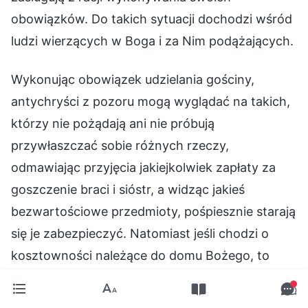
obowiązków. Do takich sytuacji dochodzi wśród
ludzi wierzących w Boga i za Nim podążających.
Wykonując obowiązek udzielania gościny,
antychryści z pozoru mogą wyglądać na takich,
którzy nie pożądają ani nie próbują
przywłaszczać sobie różnych rzeczy,
odmawiając przyjęcia jakiejkolwiek zapłaty za
goszczenie braci i sióstr, a widząc jakieś
bezwartościowe przedmioty, pośpiesznie starają
się je zabezpieczyć. Natomiast jeśli chodzi o
kosztowności należące do domu Bożego, to
antychryści absolutnie ich w ten sposób nie
odpuszczą. Być może oddadzą coś wartego