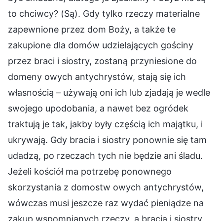
to chciwcy? (Są). Gdy tylko rzeczy materialne
zapewnione przez dom Boży, a także te
zakupione dla domów udzielających gościny
przez braci i siostry, zostaną przyniesione do
domeny owych antychrystów, stają się ich
własnością – używają oni ich lub zjadają je wedle
swojego upodobania, a nawet bez ogródek
traktują je tak, jakby były częścią ich majątku, i
ukrywają. Gdy bracia i siostry ponownie się tam
udadzą, po rzeczach tych nie będzie ani śladu.
Jeżeli kościół ma potrzebę ponownego
skorzystania z domostw owych antychrystów,
wówczas musi jeszcze raz wydać pieniądze na
zakup wspomnianych rzeczy, a bracia i siostry