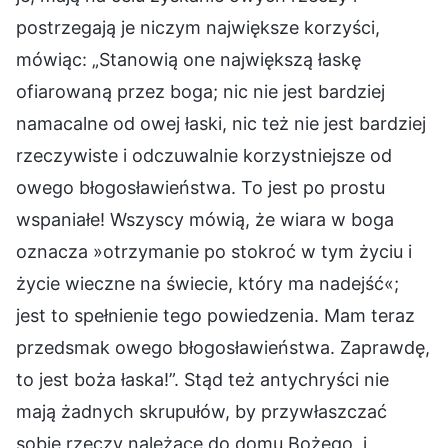
postrzegają je niczym największe korzyści,
mówiąc: „Stanowią one największą łaskę
ofiarowaną przez boga; nic nie jest bardziej
namacalne od owej łaski, nic też nie jest bardziej
rzeczywiste i odczuwalnie korzystniejsze od
owego błogosławieństwa. To jest po prostu
wspaniałe! Wszyscy mówią, że wiara w boga
oznacza »otrzymanie po stokroć w tym życiu i
życie wieczne na świecie, który ma nadejść«;
jest to spełnienie tego powiedzenia. Mam teraz
przedsmak owego błogosławieństwa. Zaprawdę,
to jest boża łaska!”. Stąd też antychryści nie
mają żadnych skrupułów, by przywłaszczać
sobie rzeczy należące do domu Bożego, i