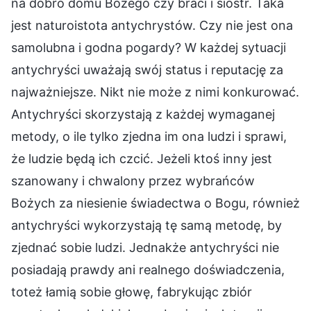
na dobro domu Bożego czy braci i sióstr. Taka
jest naturoistota antychrystów. Czy nie jest ona
samolubna i godna pogardy? W każdej sytuacji
antychryści uważają swój status i reputację za
najważniejsze. Nikt nie może z nimi konkurować.
Antychryści skorzystają z każdej wymaganej
metody, o ile tylko zjedna im ona ludzi i sprawi,
że ludzie będą ich czcić. Jeżeli ktoś inny jest
szanowany i chwalony przez wybrańców
Bożych za niesienie świadectwa o Bogu, również
antychryści wykorzystają tę samą metodę, by
zjednać sobie ludzi. Jednakże antychryści nie
posiadają prawdy ani realnego doświadczenia,
toteż łamią sobie głowę, fabrykując zbiór