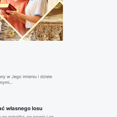
ny w Jego imieniu i dziele
nymi...
ać własnego losu
b co napotka, co powie i co