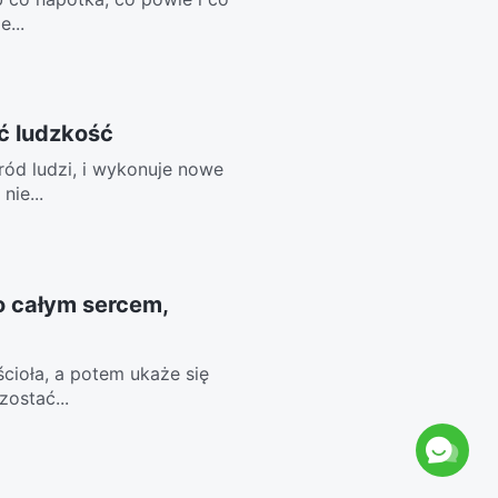
...
ić ludzkość
ród ludzi, i wykonuje nowe
nie...
o całym sercem,
ścioła, a potem ukaże się
ostać...