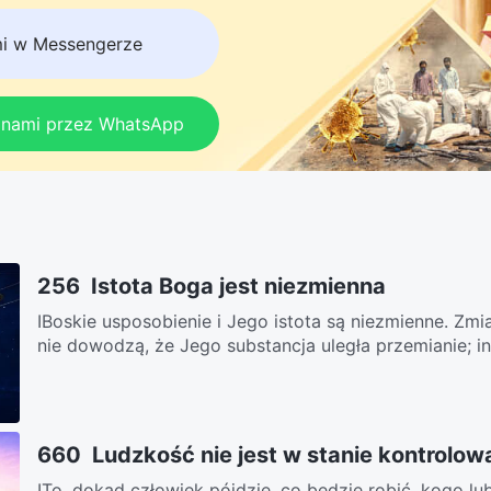
mi w Messengerze
z nami przez WhatsApp
256 Istota Boga jest niezmienna
ⅠBoskie usposobienie i Jego istota są niezmienne. Zmia
nie dowodzą, że Jego substancja uległa przemianie; in
660 Ludzkość nie jest w stanie kontrolow
ITo, dokąd człowiek pójdzie, co będzie robić, kogo lu