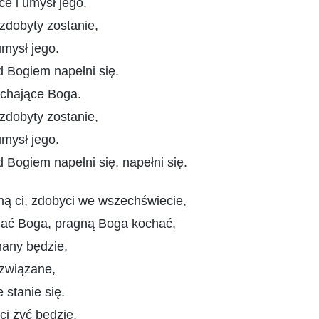
ce i umysł jego.
zdobyty zostanie,
umysł jego.
 Bogiem napełni się.
ochające Boga.
zdobyty zostanie,
umysł jego.
 Bogiem napełni się, napełni się.
ną ci, zdobyci we wszechświecie,
hać Boga, pragną Boga kochać,
nany będzie,
związane,
e stanie się.
i żyć będzie,