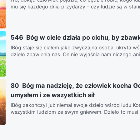
mu się każdego dnia przydarzy – czy ludzie są w stanie
546 Bóg w ciele działa po cichu, by zbaw
IBóg staje się ciałem jako zwyczajna osoba, ukryta wś
dzieło zbawienia nas. On nie wyjaśnia nam niczego ani 
80 Bóg ma nadzieję, że człowiek kocha G
umysłem i ze wszystkich sił
ⅠBóg zakończył już niemal swoje dzieło wśród ludu Ko
wszystkim ludziom ze swym gniewem. Dzieło to musi z