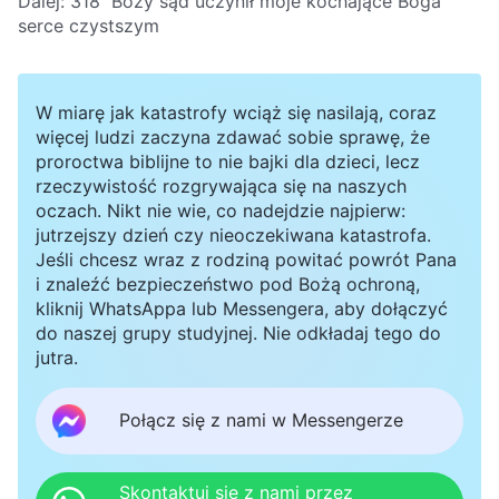
Dalej:
318 Boży sąd uczynił moje kochające Boga
serce czystszym
W miarę jak katastrofy wciąż się nasilają, coraz
więcej ludzi zaczyna zdawać sobie sprawę, że
proroctwa biblijne to nie bajki dla dzieci, lecz
rzeczywistość rozgrywająca się na naszych
oczach. Nikt nie wie, co nadejdzie najpierw:
jutrzejszy dzień czy nieoczekiwana katastrofa.
Jeśli chcesz wraz z rodziną powitać powrót Pana
i znaleźć bezpieczeństwo pod Bożą ochroną,
kliknij WhatsAppa lub Messengera, aby dołączyć
do naszej grupy studyjnej. Nie odkładaj tego do
jutra.
Połącz się z nami w Messengerze
Skontaktuj się z nami przez