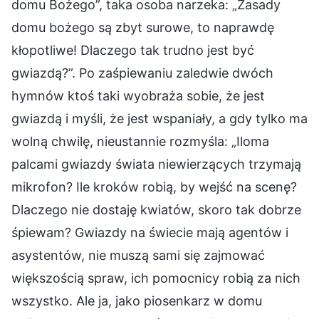
domu Bożego”, taka osoba narzeka: „Zasady
domu bożego są zbyt surowe, to naprawdę
kłopotliwe! Dlaczego tak trudno jest być
gwiazdą?”. Po zaśpiewaniu zaledwie dwóch
hymnów ktoś taki wyobraża sobie, że jest
gwiazdą i myśli, że jest wspaniały, a gdy tylko ma
wolną chwilę, nieustannie rozmyśla: „Iloma
palcami gwiazdy świata niewierzących trzymają
mikrofon? Ile kroków robią, by wejść na scenę?
Dlaczego nie dostaję kwiatów, skoro tak dobrze
śpiewam? Gwiazdy na świecie mają agentów i
asystentów, nie muszą sami się zajmować
większością spraw, ich pomocnicy robią za nich
wszystko. Ale ja, jako piosenkarz w domu