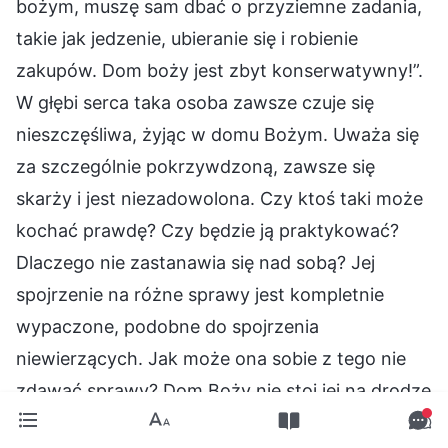
bożym, muszę sam dbać o przyziemne zadania,
takie jak jedzenie, ubieranie się i robienie
zakupów. Dom boży jest zbyt konserwatywny!”.
W głębi serca taka osoba zawsze czuje się
nieszczęśliwa, żyjąc w domu Bożym. Uważa się
za szczególnie pokrzywdzoną, zawsze się
skarży i jest niezadowolona. Czy ktoś taki może
kochać prawdę? Czy będzie ją praktykować?
Dlaczego nie zastanawia się nad sobą? Jej
spojrzenie na różne sprawy jest kompletnie
wypaczone, podobne do spojrzenia
niewierzących. Jak może ona sobie z tego nie
zdawać sprawy? Dom Boży nie stoi jej na drodze
do zostania gwiazdą, lecz czy jej punkt widzenia