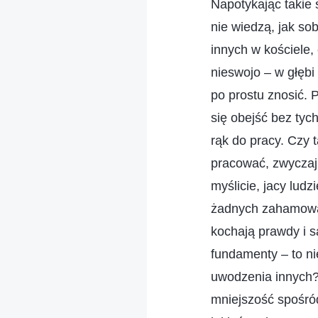
Napotykając takie 
nie wiedzą, jak so
innych w kościele,
nieswojo – w głębi
po prostu znosić. 
się obejść bez tych
rąk do pracy. Czy t
pracować, zwyczajn
myślicie, jacy lud
żadnych zahamowań 
kochają prawdy i są
fundamenty – to n
uwodzenia innych? 
mniejszość spośród