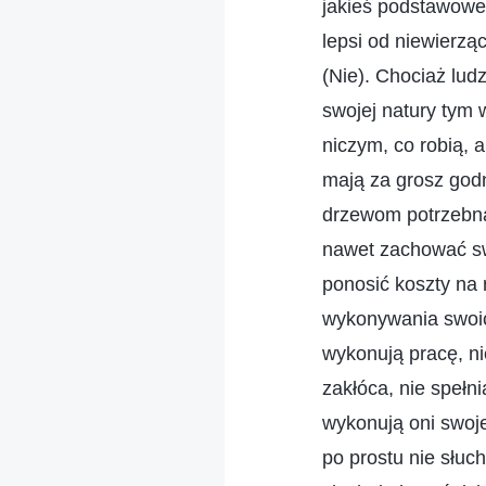
jakieś podstawowe 
lepsi od niewierzą
(Nie). Chociaż lu
swojej natury tym 
niczym, co robią, 
mają za grosz godn
drzewom potrzebna 
nawet zachować sw
ponosić koszty na
wykonywania swoic
wykonują pracę, ni
zakłóca, nie speł
wykonują oni swoje
po prostu nie słuc