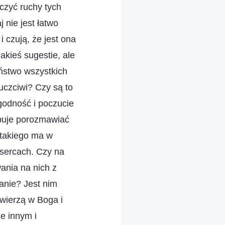
iczyć ruchy tych
 nie jest łatwo
 czują, że jest ona
akieś sugestie, ale
eństwo wszystkich
 uczciwi? Czy są to
godność i poczucie
óbuje porozmawiać
 takiego ma w
 sercach. Czy na
ania na nich z
anie? Jest nim
 wierzą w Boga i
e innym i