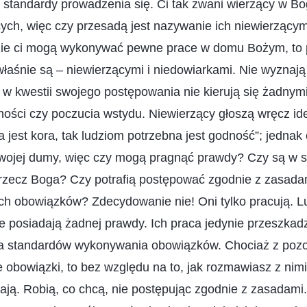
standardy prowadzenia się. Ci tak zwani wierzący w Bo
cych, więc czy przesadą jest nazywanie ich niewierzącym
dzie ci mogą wykonywać pewne prace w domu Bożym, to
właśnie są – niewierzącymi i niedowiarkami. Nie wyznaj
a w kwestii swojego postępowania nie kierują się żadnym
ości czy poczucia wstydu. Niewierzący głoszą wręcz ide
jest kora, tak ludziom potrzebna jest godność”; jednak c
ojej dumy, więc czy mogą pragnąć prawdy? Czy są w s
 rzecz Boga? Czy potrafią postępować zgodnie z zasad
h obowiązków? Zdecydowanie nie! Oni tylko pracują. Lu
e posiadają żadnej prawdy. Ich praca jedynie przeszkad
nia standardów wykonywania obowiązków. Chociaż z pozo
 obowiązki, to bez względu na to, jak rozmawiasz z nimi
hają. Robią, co chcą, nie postępując zgodnie z zasadami.