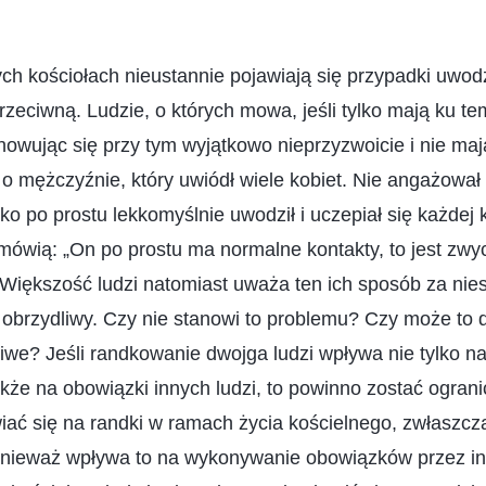
ch kościołach nieustannie pojawiają się przypadki uwo
przeciwną. Ludzie, o których mowa, jeśli tylko mają ku 
owując się przy tym wyjątkowo nieprzyzwoicie i nie maj
o mężczyźnie, który uwiódł wiele kobiet. Nie angażował
ko po prostu lekkomyślnie uwodził i uczepiał się każdej k
 mówią: „On po prostu ma normalne kontakty, to jest zwy
. Większość ludzi natomiast uważa ten ich sposób za ni
 obrzydliwy. Czy nie stanowi to problemu? Czy może to 
ciwe? Jeśli randkowanie dwojga ludzi wpływa nie tylko 
kże na obowiązki innych ludzi, to powinno zostać ograni
ać się na randki w ramach życia kościelnego, zwłaszcz
nieważ wpływa to na wykonywanie obowiązków przez inn