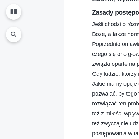
Zasady postępow
Jeśli chodzi o różn
Boże, a także norm
Poprzednio omawia
czego się ono głó
związki oparte na
Gdy ludzie, którzy 
Jakie mamy opcje 
pozwalać, by tego
rozwiązać ten pro
też z miłości wpł
też zwyczajnie udzi
postępowania w tak