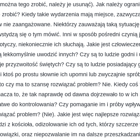
e można tego zrobić, należy je usunąć). Jak należy ogran
 zrobić? Kiedy takie wydarzenia mają miejsce, zazwyczaj
 nie zaangażowane. Niektórzy zauważają taką sytuację i
wstydzą się o tym mówić. Inni w sposób pośredni czynią j
dotyczy, niekoniecznie ich słuchają. Jakie jest człowiecz
ią lekkomyślnie uwodzić innych? Czy są to ludzie godni i
je przyzwoitość świętych? Czy są to ludzie posiadający 
li ktoś po prostu słownie ich upomni lub zwyczajnie spr
 to czy ma to szansę rozwiązać problem? Nie. Kiedy coś
acza to, że tak naprawdę od dawna dojrzewało to w ich
 łatwe do kontrolowania? Czy pomaganie im i próby wpływ
iązać problem? (Nie). Jakie jest więc najlepsze rozwiąz
dzi z kościoła, odizolowanie ich od tych, którzy szczerze
owiązki, oraz niepozwalanie im na dalsze przeszkadzani