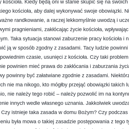
y kościoła. Kiedy będą oni w stanie skupić się na swoic
iego kościoła, aby dalej wykonywać swoje obowiązki. Ni
ażne randkowanie, a raczej lekkomyślnie uwodzą i uczep
wymi pragnieniami, zakłócając życie kościoła, wpływając n
ym. Taka sytuacja stanowi zaburzenie pracy kościoła i n
wić ją w sposób zgodny z zasadami. Tacy ludzie powinni
dpowiednim czasie, usunięci z kościoła. Czy taki problem 
nie powinien mieć prawa do zakłócania i zaburzania życia
awy powinny być załatwiane zgodnie z zasadami. Niektó
ych nie ma nikogo, kto mógłby przejąć obowiązki takich l
io, nie należy tego robić – należy pozwolić im na konty
nie innych wedle własnego uznania. Jakkolwiek uwodzą
. Czy istnieje taka zasada w domu Bożym? Czy podcza
niu była mowa o takiej zasadzie postępowania z tego ty