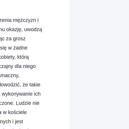
dzenia mężczyzn i
temu okazję, uwodzą
ąc za grosz
 się w żadne
obiety, którą
czajny dla niego
esmaczny,
dowodzić, że takie
na wykonywanie ich
czone. Ludzie nie
a w kościele
ych i jest