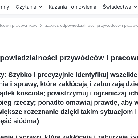
mny
Czytania
Kazania i omówienia
Świadectwa
dców i pracowników
Zakres odpowiedzialności przywódców i pracow
powiedzialności przywódców i pracow
: Szybko i precyzyjnie identyfikuj wszelki
nia i sprawy, które zakłócają i zaburzają dzi
dek kościoła; powstrzymuj i ograniczaj ich 
 bieg rzeczy; ponadto omawiaj prawdę, aby
iększe rozeznanie dzięki takim sytuacjom i
zęść siódma)
enia i sprawy, które zakłócają i zaburzają ży