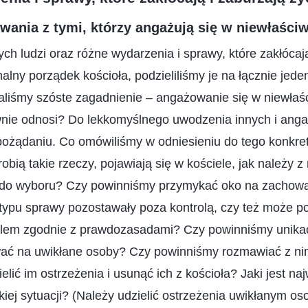
ania z tymi, którzy angażują się w niewłaściw
ych ludzi oraz różne wydarzenia i sprawy, które zakłócają
alny porządek kościoła, podzieliliśmy je na łącznie jed
liśmy szóste zagadnienie – angażowanie się w niewłaśc
wnie odnosi? Do lekkomyślnego uwodzenia innych i ang
 pożądaniu. Co omówiliśmy w odniesieniu do tego konkr
robią takie rzeczy, pojawiają się w kościele, jak należy
do wyboru? Czy powinniśmy przymykać oko na zachowan
 typu sprawy pozostawały poza kontrolą, czy też może 
blem zgodnie z prawdozasadami? Czy powinniśmy unika
ywać na uwikłane osoby? Czy powinniśmy rozmawiać z nim
elić im ostrzeżenia i usunąć ich z kościoła? Jaki jest n
iej sytuacji? (Należy udzielić ostrzeżenia uwikłanym os