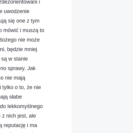
zdezorientowani i
lne uwodzenie
ują się one z tym
no mówić i muszą to
u Bożego nie może
ani, będzie mniej
 są w stanie
dno sprawy. Jak
co nie mają
ylko o to, że nie
mają słabe
i do lekkomyślnego
 nich jest, ale
ą reputację i ma