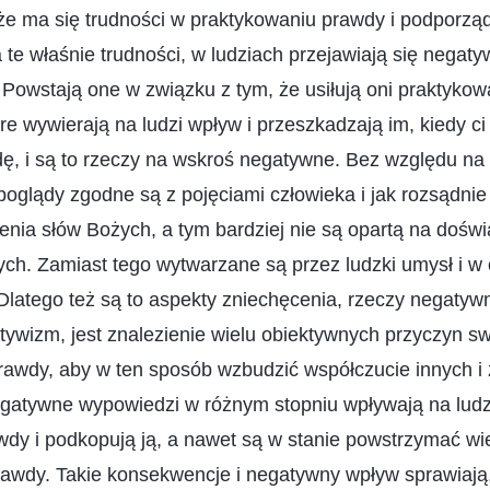
 że ma się trudności w praktykowaniu prawdy i podporz
 te właśnie trudności, w ludziach przejawiają się negaty
Powstają one w związku z tym, że usiłują oni praktykow
óre wywierają na ludzi wpływ i przeszkadzają im, kiedy ci
, i są to rzeczy na wskroś negatywne. Bez względu na t
poglądy zgodne są z pojęciami człowieka i jak rozsądnie 
enia słów Bożych, a tym bardziej nie są opartą na dośw
ch. Zamiast tego wytwarzane są przez ludzki umysł i w 
latego też są to aspekty zniechęcenia, rzeczy negatywne
tywizm, jest znalezienie wielu obiektywnych przyczyn 
rawdy, aby w ten sposób wzbudzić współczucie innych i 
egatywne wypowiedzi w różnym stopniu wpływają na ludzk
dy i podkopują ją, a nawet są w stanie powstrzymać wi
awdy. Takie konsekwencje i negatywny wpływ sprawiają,