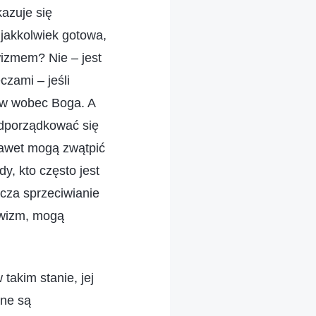
azuje się
jakkolwiek gotowa,
izmem? Nie – jest
czami – jeśli
ciw wobec Boga. A
podporządkować się
 nawet mogą zwątpić
y, kto często jest
acza sprzeciwianie
tywizm, mogą
takim stanie, jej
łne są