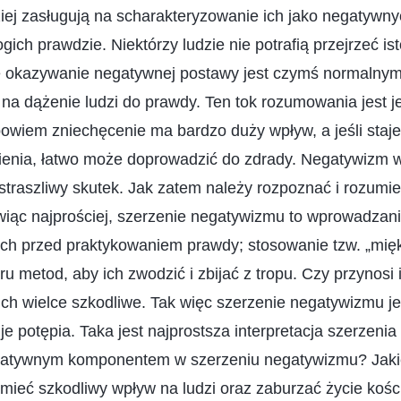
iej zasługują na scharakteryzowanie ich jako negatywn
gich prawdzie. Niektórzy ludzie nie potrafią przejrzeć is
e okazywanie negatywnej postawy jest czymś normalnym 
a dążenie ludzi do prawdy. Ten tok rozumowania jest j
owiem zniechęcenie ma bardzo duży wpływ, a jeśli staje s
sienia, łatwo może doprowadzić do zdrady. Negatywizm
traszliwy skutek. Jak zatem należy rozpoznać i rozumie
ąc najprościej, szerzenie negatywizmu to wprowadzanie 
ch przed praktykowaniem prawdy; stosowanie tzw. „miękk
u metod, aby ich zwodzić i zbijać z tropu. Czy przynosi
a nich wielce szkodliwe. Tak więc szerzenie negatywizmu j
e potępia. Taka jest najprostsza interpretacja szerzeni
gatywnym komponentem w szerzeniu negatywizmu? Jaki
ieć szkodliwy wpływ na ludzi oraz zaburzać życie kośc