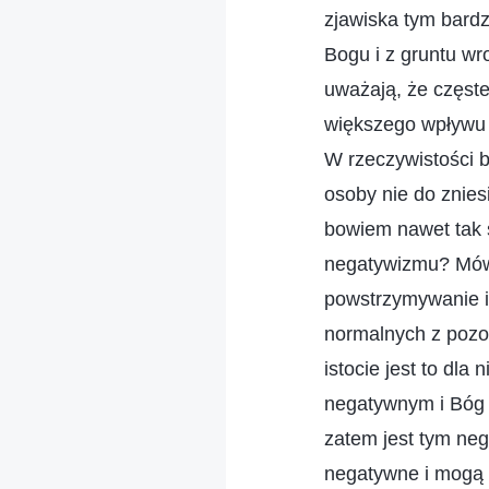
zjawiska tym bardz
Bogu i z gruntu wro
uważają, że częst
większego wpływu n
W rzeczywistości b
osoby nie do znie
bowiem nawet tak s
negatywizmu? Mówi
powstrzymywanie i
normalnych z pozor
istocie jest to dl
negatywnym i Bóg j
zatem jest tym ne
negatywne i mogą m