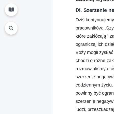
IX. Szerzenie 
Dziś kontynuujem
pracowników: „Szyb
które zakłócają i 
ograniczaj ich dzi
Boży mogli zyskać 
chodzi o różne zak
rozmawialiśmy o ó
szerzenie negatyw
codziennym życiu.
powinny być ograni
szerzenie negatywi
ludzi, przeszkadza