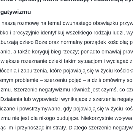
negatywizmu
y naszą rozmowę na temat dwunastego obowiązku przy
ko i precyzyjnie identyfikuj wszelkiego rodzaju ludzi, w
zaburzają dzieło Boże oraz normalny porządek kościoła; 
ałanie, a także koryguj bieg rzeczy; ponadto omawiaj pr
większe rozeznanie dzięki takim sytuacjom i wyciągać z 
łócenia i zaburzenia, które pojawiają się w życiu kościoł
smym problemie – szerzeniu pojęć – a dziś omówimy sob
izmu. Szerzenie negatywizmu również jest czymś, co czę
 Działania lub wypowiedzi wynikające z szerzenia nega
czane i powstrzymywane, gdy pojawiają się w życiu koś
zmu nie jest dla nikogo budujące. Niekorzystnie wpływa
jąc im i przynosząc im straty. Dlatego szerzenie negaty