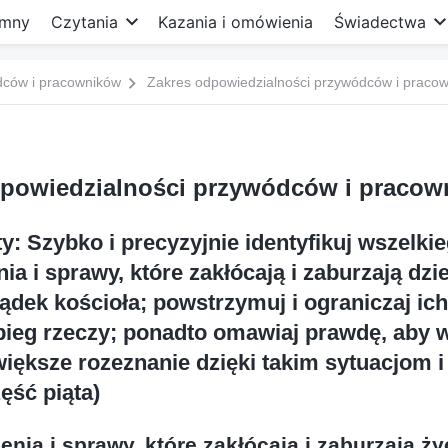
mny
Czytania
Kazania i omówienia
Świadectwa
dców i pracowników
Zakres odpowiedzialności przywódców i pracow
powiedzialności przywódców i pracow
: Szybko i precyzyjnie identyfikuj wszelki
nia i sprawy, które zakłócają i zaburzają dzi
dek kościoła; powstrzymuj i ograniczaj ich 
 bieg rzeczy; ponadto omawiaj prawdę, aby
iększe rozeznanie dzięki takim sytuacjom i
ęść piąta)
enia i sprawy, które zakłócają i zaburzają ży