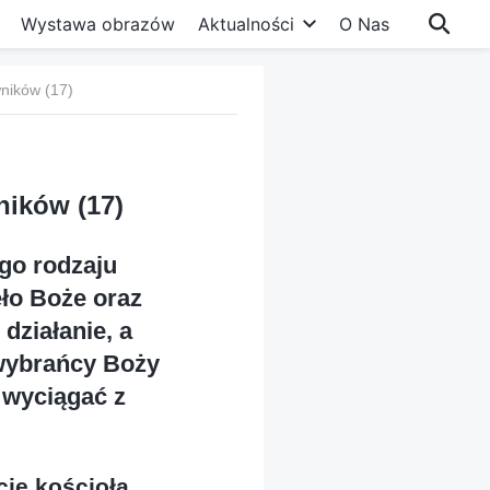
Wystawa obrazów
Aktualności
O Nas
ników (17)
ników (17)
ego rodzaju
eło Boże oraz
działanie, a
 wybrańcy Boży
 wyciągać z
cie kościoła