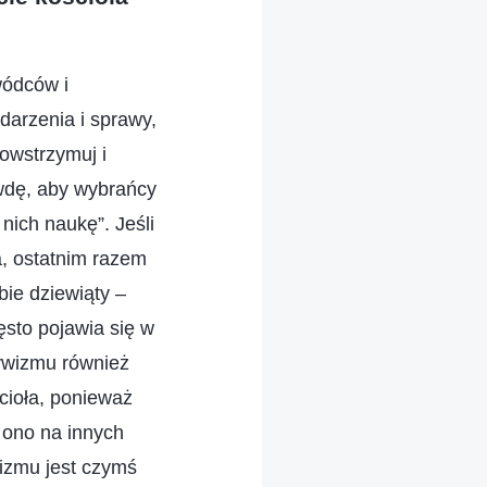
wódców i
ydarzenia i sprawy,
powstrzymuj i
awdę, aby wybrańcy
nich naukę”. Jeśli
a, ostatnim razem
ie dziewiąty –
sto pojawia się w
tywizmu również
cioła, ponieważ
 ono na innych
wizmu jest czymś