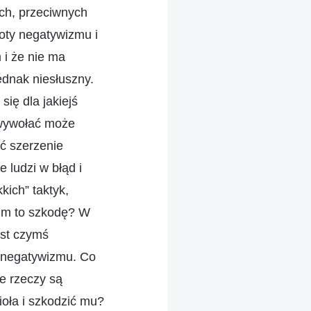
ych, przeciwnych
toty negatywizmu i
i że nie ma
ednak niesłuszny.
ię dla jakiejś
 wywołać może
ć szerzenie
ludzi w błąd i
ich” taktyk,
 im to szkodę? W
est czymś
a negatywizmu. Co
e rzeczy są
ioła i szkodzić mu?