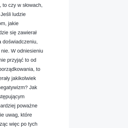
 to czy w słowach,
eśli ludzie
m, jakie
zie się zawierał
a doświadczeniu,
 nie. W odniesieniu
nie przyjąć to od
porządkowania, to
rały jakikolwiek
 negatywizm? Jak
stępującym
Bardziej poważne
ie uwag, które
ząc więc po tych