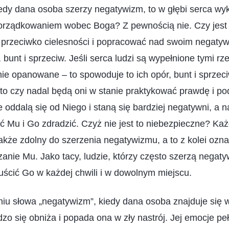
edy dana osoba szerzy negatywizm, to w głębi serca wyk
orządkowaniem wobec Boga? Z pewnością nie. Czy jest 
 przeciwko cielesności i popracować nad swoim negatyw
, bunt i sprzeciw. Jeśli serca ludzi są wypełnione tymi rze
nie opanowane – to spowoduje to ich opór, bunt i sprze
ie, to czy nadal będą oni w stanie praktykować prawdę i 
 oddalą się od Niego i staną się bardziej negatywni, a
 Mu i Go zdradzić. Czyż nie jest to niebezpieczne? Każd
także zdolny do szerzenia negatywizmu, a to z kolei ozn
zanie Mu. Jako tacy, ludzie, którzy często szerzą nega
uścić Go w każdej chwili i w dowolnym miejscu.
u słowa „negatywizm”, kiedy dana osoba znajduje się w 
o się obniża i popada ona w zły nastrój. Jej emocje pe