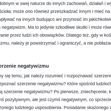
dobnym w swej naturze do innych zachowań, działań i wy
ościoła; może ono również przeszkadzać innym i mieć na
wpływać na innych budująco ani przynosić im jakichkolwiek
m negatywizm. Ma to jedynie szkodliwe skutki i może ró
ie przez ludzi ich obowiązków. Dlatego też, gdy w koś
zmu, należy je powstrzymać i ograniczyć, a nie pobłaża
zerzenie negatywizmu
my się temu, jak należy rozumieć i rozpoznawać szerzen
zpoznać szerzenie negatywizmu? Które spośród ludzkic
ą szerzenie negatywizmu? Po pierwsze, zniechęcenie, k
ymś pozytywnym, ale jest czymś negatywnym, co sprzeciw
żonego ludzkiego usposobienia. Posiadanie skażonego 