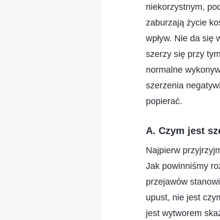
niekorzystnym, po
zaburzają życie k
wpływ. Nie da się 
szerzy się przy ty
normalne wykonywan
szerzenia negatywi
popierać.
A. Czym jest s
Najpierw przyjrzyj
Jak powinniśmy ro
przejawów stanowi
upust, nie jest cz
jest wytworem ska