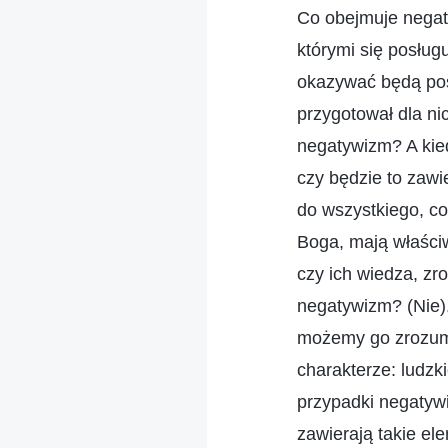
Co obejmuje negat
którymi się posłu
okazywać będą pos
przygotował dla ni
negatywizm? A kied
czy będzie to zawi
do wszystkiego, co 
Boga, mają właści
czy ich wiedza, zr
negatywizm? (Nie).
możemy go zrozumi
charakterze: ludzk
przypadki negatywi
zawierają takie el