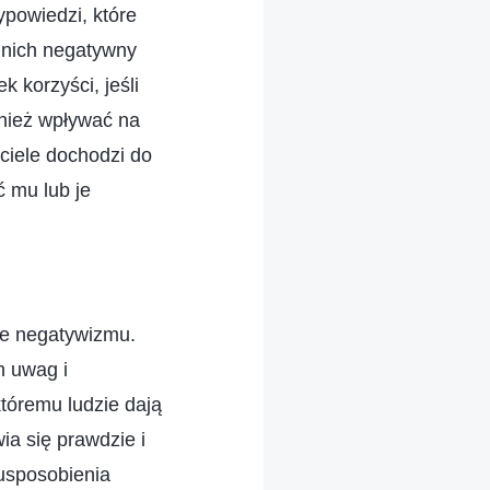
powiedzi, które
 nich negatywny
 korzyści, jeśli
wnież wpływać na
ciele dochodzi do
ć mu lub je
ie negatywizmu.
h uwag i
tóremu ludzie dają
ia się prawdzie i
usposobienia