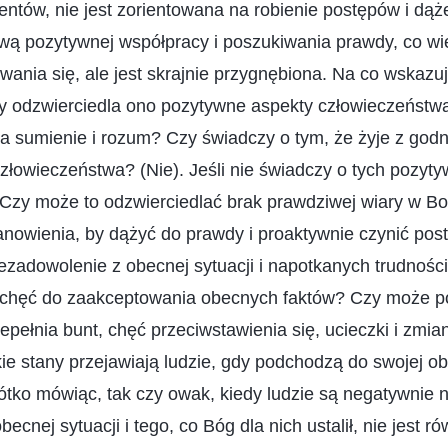
tów, nie jest zorientowana na robienie postępów i dąże
ywą pozytywnej współpracy i poszukiwania prawdy, co wi
ania się, ale jest skrajnie przygnębiona. Na co wskazuj
y odzwierciedla ono pozytywne aspekty człowieczeństw
a sumienie i rozum? Czy świadczy o tym, że żyje z godn
łowieczeństwa? (Nie). Jeśli nie świadczy o tych pozyty
Czy może to odzwierciedlać brak prawdziwej wiary w Bo
tanowienia, by dążyć do prawdy i proaktywnie czynić po
ezadowolenie z obecnej sytuacji i napotkanych trudności
echęć do zaakceptowania obecnych faktów? Czy może p
zepełnia bunt, chęć przeciwstawienia się, ucieczki i zmi
kie stany przejawiają ludzie, gdy podchodzą do swojej ob
tko mówiąc, tak czy owak, kiedy ludzie są negatywnie na
ecnej sytuacji i tego, co Bóg dla nich ustalił, nie jest 