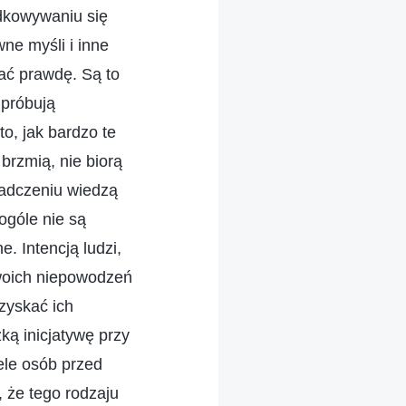
ądkowywaniu się
wne myśli i inne
ać prawdę. Są to
 próbują
o, jak bardzo te
brzmią, nie biorą
iadczeniu wiedzą
ogóle nie są
. Intencją ludzi,
swoich niepowodzeń
zyskać ich
ą inicjatywę przy
ele osób przed
 że tego rodzaju