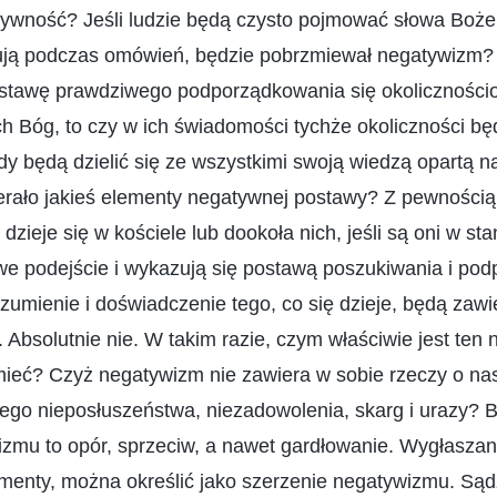
ywność? Jeśli ludzie będą czysto pojmować słowa Boże,
gują podczas omówień, będzie pobrzmiewał negatywizm? J
tawę prawdziwego podporządkowania się okolicznościo
ch Bóg, to czy w ich świadomości tychże okoliczności będ
y będą dzielić się ze wszystkimi swoją wiedzą opartą n
erało jakieś elementy negatywnej postawy? Z pewnością
dzieje się w kościele lub dookoła nich, jeśli są oni w sta
we podejście i wykazują się postawą poszukiwania i pod
ozumienie i doświadczenie tego, co się dzieje, będą zawie
 Absolutnie nie. W takim razie, czym właściwie jest ten
eć? Czyż negatywizm nie zawiera w sobie rzeczy o na
iego nieposłuszeństwa, niezadowolenia, skarg i urazy? 
zmu to opór, sprzeciw, a nawet gardłowanie. Wygłaszan
ementy, można określić jako szerzenie negatywizmu. Sąd