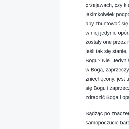
przejawach, czy ki
jakimkolwiek podp
aby zbuntować się
w niej jedynie opór
zostały one przez 
jeśli tak się stan
Bogu? Nie. Jedynie
w Boga, zaprzeczyć
zniechęcony, jest 
się Bogu i zaprzec
zdradzić Boga i op
Sądząc po znaczeni
samopoczucie bardz