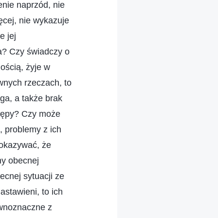
nie naprzód, nie
ęcej, nie wykazuje
e jej
a? Czy świadczy o
ością, żyje w
wnych rzeczach, to
ga, a także brak
stępy? Czy może
, problemy z ich
okazywać, że
any obecnej
ecnej sytuacji ze
stawieni, to ich
równoznaczne z