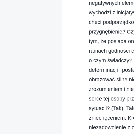
negatywnych elemen
wychodzi z inicjat
chęci podporządkow
przygnębienie? Cz
tym, że posiada on
ramach godności cz
o czym świadczy? 
determinacji i pos
obrazować silne ni
zrozumieniem i ni
serce tej osoby pr
sytuacji? (Tak). Ta
zniechęceniem. Kró
niezadowolenie z ob