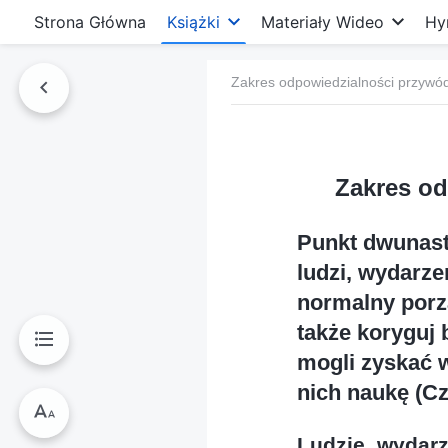
Strona Główna
Książki
Materiały Wideo
Hy
Zakres odpowiedzialności przywó
Zakres od
Punkt dwunasty
ludzi, wydarze
normalny porzą
także koryguj
mogli zyskać w
nich naukę (Cz
Ludzie, wydarz