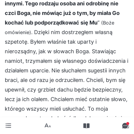
innymi. Tego rodzaju osoba ani odrobinę nie
czci Boga, nie mówiąc już o tym, by miała Go
kochać lub podporządkować się Mu
”
(Boże
. Dzięki nim dostrzegłem własną
omówienie)
szpetotę. Byłem właśnie tak uparty i
nierozsądny, jak w słowach Boga. Stawiając
namiot, trzymałem się własnego doświadczenia i
działałem uparcie. Nie słuchałem sugestii innych
braci, ale od razu je odrzuciłem. Chcieli, bym się
upewnił, czy grzbiet dachu będzie bezpieczny,
lecz ja ich olałem. Chciałem mieć ostatnie słowo,
którego wszyscy mieli usłuchać. To moja
arogancka natura była źródłem lekceważenia i
uporu. Arogancja i działanie po swojemu już