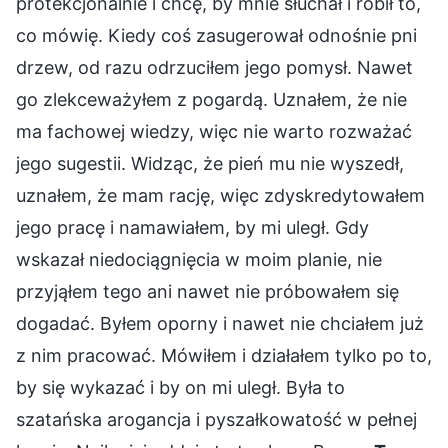
protekcjonalnie i chcę, by mnie słuchał i robił to,
co mówię. Kiedy coś zasugerował odnośnie pni
drzew, od razu odrzuciłem jego pomysł. Nawet
go zlekceważyłem z pogardą. Uznałem, że nie
ma fachowej wiedzy, więc nie warto rozważać
jego sugestii. Widząc, że pień mu nie wyszedł,
uznałem, że mam rację, więc zdyskredytowałem
jego pracę i namawiałem, by mi uległ. Gdy
wskazał niedociągnięcia w moim planie, nie
przyjąłem tego ani nawet nie próbowałem się
dogadać. Byłem oporny i nawet nie chciałem już
z nim pracować. Mówiłem i działałem tylko po to,
by się wykazać i by on mi uległ. Była to
szatańska arogancja i pyszałkowatość w pełnej