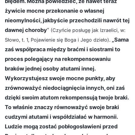
błędem. Można powiedzieć, że nawet teraz
żywicie mocne przekonanie o własnej
nieomylności, jakbyście przechodzili nawrót tej
dawnej choroby
”
(Czyńcie posługę jak Izraelici, w:
.
„Sama
Słowo, t. 1, Pojawienie się Boga i Jego dzieło)
zaś współpraca między braćmi i siostrami to
proces polegający na rekompensowaniu
braków jednej osoby atutami innej.
Wykorzystujesz swoje mocne punkty, aby
zrównoważyć niedociągnięcia innych, oni zaś
dzięki swoim atutom rekompensują twoje braki.
To właśnie znaczy równoważyć swoje braki
cudzymi atutami i współdziałać w harmonii.
Ludzie mogą zostać pobłogosławieni przed