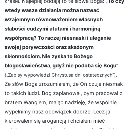
krasie. Najlepiej oddają to te słowa Boga: „
To czy
wtedy wasze działania można nazwać
wzajemnym równoważeniem własnych
słabości cudzymi atutami i harmonijną
współpracą? To raczej niesnaski i uleganie
swojej porywczości oraz skażonym
skłonnościom. Nie zyska to Bożego
błogosławieństwa, gdyż nie podoba się Bogu
”
.
(„Zapisy wypowiedzi Chrystusa dni ostatecznych”)
Ze słów Boga zrozumiałem, że On czuje niesmak
to takich ludzi. Bóg zaplanował, bym pracował z
bratem Wangiem, mając nadzieję, że wspólnie
wypełnimy nasz obowiązek dobrze. Lecz ja
kierowałem się arogancją i chciałem mieć