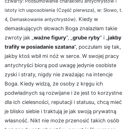
czwarty: Podsumowanie charakteru antychrystów i
istoty ich usposobienia (Część pierwsza), w: Słowo, t.
. Kiedy w
4, Demaskowanie antychrystów)
demaskujących słowach Boga znalazłam takie
zwroty jak „
ważne figury
”, „
grube ryby
” i „
jakby
trafiły w posiadanie szatana
”, poczułam się tak,
jakby ktoś wbił mi nóż w serce. W swojej pracy
antychryści biorą pod uwagę jedynie osobiste
zyski i straty, nigdy nie zważając na intencje
Boga. Kiedy widzą, że osoby z kręgu ich
podwładnych są rozwijane i że jest to korzystne
dla ich cielesności, reputacji i statusu, chcą mieć
je blisko siebie i traktują je jak swoją prywatną
własność. Nikt nie może przenosić takich osób