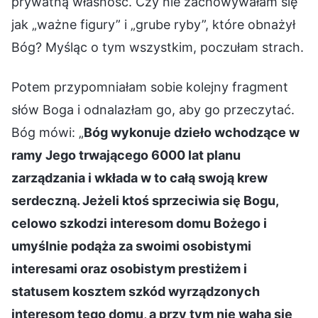
prywatną własność. Czy nie zachowywałam się
jak „ważne figury” i „grube ryby”, które obnażył
Bóg? Myśląc o tym wszystkim, poczułam strach.
Potem przypomniałam sobie kolejny fragment
słów Boga i odnalazłam go, aby go przeczytać.
Bóg mówi: „
Bóg wykonuje dzieło wchodzące w
ramy Jego trwającego 6000 lat planu
zarządzania i wkłada w to całą swoją krew
serdeczną. Jeżeli ktoś sprzeciwia się Bogu,
celowo szkodzi interesom domu Bożego i
umyślnie podąża za swoimi osobistymi
interesami oraz osobistym prestiżem i
statusem kosztem szkód wyrządzonych
interesom tego domu, a przy tym nie waha się