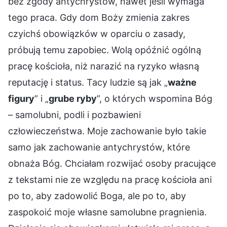
bez zgody antychrystów, nawet jeśli wymaga
tego praca. Gdy dom Boży zmienia zakres
czyichś obowiązków w oparciu o zasady,
próbują temu zapobiec. Wolą opóźnić ogólną
pracę kościoła, niż narazić na ryzyko własną
reputację i status. Tacy ludzie są jak „
ważne
figury
” i „
grube ryby
”, o których wspomina Bóg
– samolubni, podli i pozbawieni
człowieczeństwa. Moje zachowanie było takie
samo jak zachowanie antychrystów, które
obnaża Bóg. Chciałam rozwijać osoby pracujące
z tekstami nie ze względu na pracę kościoła ani
po to, aby zadowolić Boga, ale po to, aby
zaspokoić moje własne samolubne pragnienia.