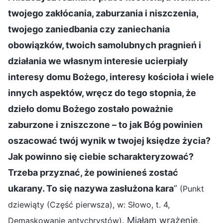
twojego zakłócania, zaburzania i niszczenia,
twojego zaniedbania czy zaniechania
obowiązków, twoich samolubnych pragnień i
działania we własnym interesie ucierpiały
interesy domu Bożego, interesy kościoła i wiele
innych aspektów, wręcz do tego stopnia, że
dzieło domu Bożego zostało poważnie
zaburzone i zniszczone – to jak Bóg powinien
oszacować twój wynik w twojej księdze życia?
Jak powinno się ciebie scharakteryzować?
Trzeba przyznać, że powinieneś zostać
ukarany. To się nazywa zasłużona kara
”
(Punkt
dziewiąty (Część pierwsza), w: Słowo, t. 4,
. Miałam wrażenie,
Demaskowanie antychrystów)