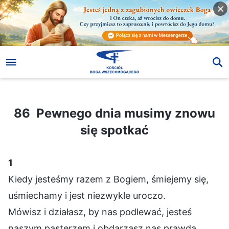
86 Pewnego dnia musimy znowu się spotkać
86 Pewnego dnia musimy znowu
się spotkać
1
Kiedy jesteśmy razem z Bogiem, śmiejemy się,
uśmiechamy i jest niezwykle uroczo.
Mówisz i działasz, by nas podlewać, jesteś
naszym pasterzem i obdarzasz nas prawdą.