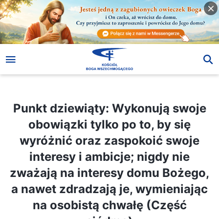
Punkt dziewiąty: Wykonują swoje obowiązki tylko po to, by się wyróżnić oraz zaspokoić swoje interesy i ambicje; nigdy nie zważają na interesy domu Bożego, a nawet zdradzają je, wymieniając na osobistą chwałę (Część siódma)
Punkt dziewiąty: Wykonują swoje
obowiązki tylko po to, by się
wyróżnić oraz zaspokoić swoje
interesy i ambicje; nigdy nie
zważają na interesy domu Bożego,
a nawet zdradzają je, wymieniając
na osobistą chwałę (Część